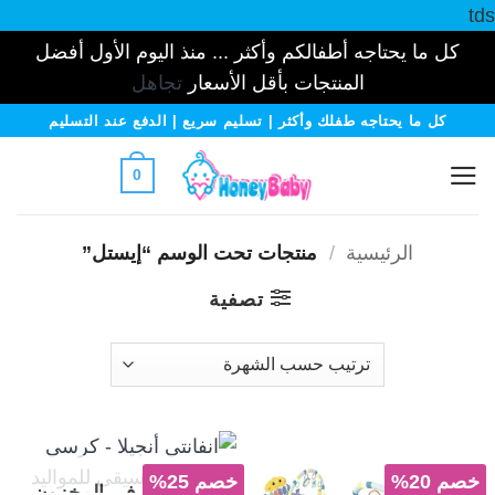
tds
كل ما يحتاجه أطفالكم وأكثر ... منذ اليوم الأول أفضل
المنتجات بأقل الأسعار
تجاهل
خطي
كل ما يحتاجه طفلك وأكثر | تسليم سريع | الدفع عند التسليم
لمحتوى
0
الرئيسية
/
منتجات تحت الوسم “إيستل”
تصفية
خصم 20%
خصم 25%
غير متوفر في المخزون