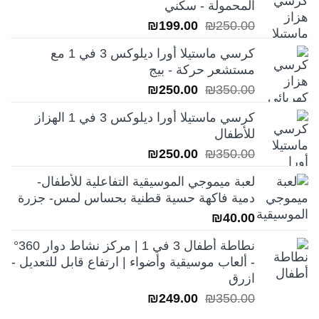
المحمولة - سكني
السعر
السعر
₪
199.00
₪
250.00
الأصلي
الحالي
كرسي ماستيلا أورا ديلوكس 3 في 1 مع
هو:
هو:
مستشعر حركة - بيج
₪199.00.
₪250.00.
السعر
السعر
₪
250.00
₪
350.00
الأصلي
الحالي
كرسي ماستيلا أورا ديلوكس 3 في 1 الهزاز
هو:
هو:
للأطفال
₪250.00.
₪350.00.
السعر
السعر
₪
250.00
₪
350.00
الأصلي
الحالي
لعبة ميموجي الموسيقية التفاعلية للأطفال-
هو:
هو:
دمية فاكهة حسية قطنية بحساس لمس- جزرة
₪250.00.
₪350.00.
₪
40.00
نطاطة أطفال 3 في 1 | مركز نشاط دوار 360°
- ألعاب موسيقية وأضواء | ارتفاع قابل للتعديل -
ازرق
السعر
السعر
₪
249.00
₪
350.00
الأصلي
الحالي