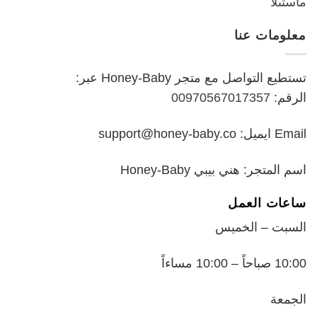
الأصلي
الحالي
هو:
هو:
معلومات عنا
₪199.00.
₪250.00.
تستطيع التواصل مع متجر Honey-Baby عبر:
الرقم:
00970567017357
Email ايميل: support@honey-baby.co
اسم المتجر: هني بيبي Honey-Baby
ساعات العمل
السبت – الخميس
10:00 صباحاً – 10:00 مساءاً
الجمعة