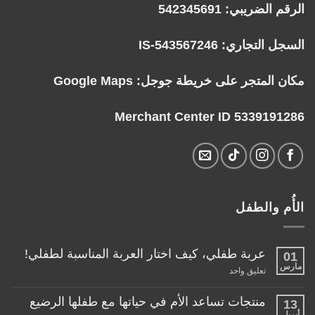
الرقم الضريبي: 542345691
السجل التجاري: IS-543567246
مكان المتجر على خريطة جوجل:
Google Maps
Merchant Center ID 5339191286
الأُم والطفل
عربة طفلي، كيف اختار العربة المناسبة لطفلي!
01
مارس
على
تعليق واحد
عربة
طفلي،
كيف
منتجات تساعد الأم في حياتها مع طفلها الرضيع
13
اختار
أبريل