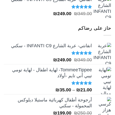
تم التقييم
السعر
السعر
₪
249.00
₪
349.00
5.00
من 5
الأصلي
الحالي
هو:
هو:
حاز على رضاكم
₪249.00.
₪349.00.
انفانتي- عربة الشارع INFANTI C9 - سكني
تم التقييم
السعر
السعر
₪
249.00
₪
349.00
5.00
من 5
الأصلي
الحالي
TommeeTippee- لهاية اطفال - لهاية تومي
هو:
هو:
تيبي أني تايم -أولاد
₪249.00.
₪349.00.
تم التقييم
نطاق
₪
35.00
–
₪
21.00
5.00
من 5
السعر:
أرجوحة أطفال كهربائية ماستيلا ديلوكس
من
المحمولة - سكني
السعر
السعر
₪
199.00
₪
250.00
خلال