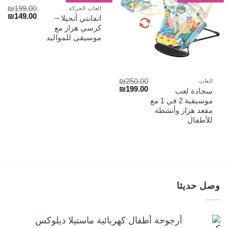
₪
199.00
العاب الحركة
السعر
الس
₪
149.00
انفانتي أنجيلا –
الأصلي
الح
كرسي هزاز مع
هو:
هو:
موسيقى للمواليد
₪149.00.
₪199.00.
₪
250.00
العاب
السعر
السعر
₪
199.00
سجادة لعب
الأصلي
الحالي
موسيقية 2 في 1 مع
هو:
هو:
مقعد هزاز وأنشطة
₪199.00.
₪250.00.
للأطفال
وصل حديثا
أرجوحة أطفال كهربائية ماستيلا ديلوكس