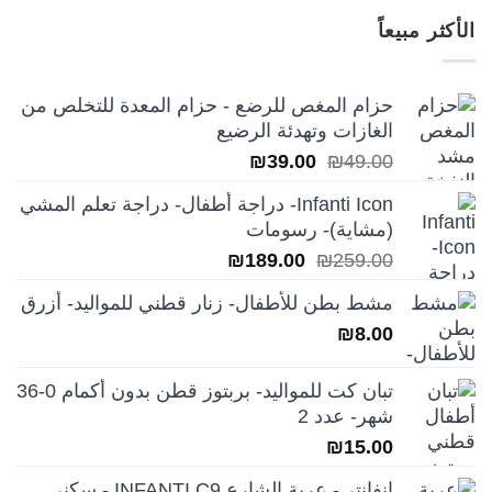
هو:
هو:
الأكثر مبيعاً
₪249.00.
₪350.00.
حزام المغص للرضع - حزام المعدة للتخلص من
الغازات وتهدئة الرضيع
السعر
السعر
₪
39.00
₪
49.00
الأصلي
الحالي
Infanti Icon- دراجة أطفال- دراجة تعلم المشي
هو:
هو:
(مشاية)- رسومات
₪39.00.
₪49.00.
السعر
السعر
₪
189.00
₪
259.00
الأصلي
الحالي
مشط بطن للأطفال- زنار قطني للمواليد- أزرق
هو:
هو:
₪
8.00
₪189.00.
₪259.00.
تبان كت للمواليد- بربتوز قطن بدون أكمام 0-36
شهر- عدد 2
₪
15.00
انفانتي- عربة الشارع INFANTI C9 - سكني