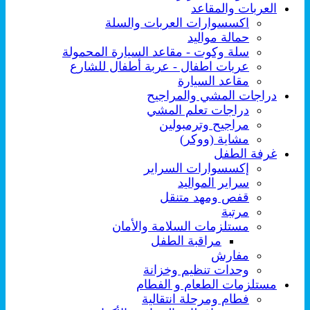
العربات والمقاعد
اكسسوارات العربات والسلة
حمالة مواليد
سلة وكوت - مقاعد السيارة المحمولة
عربات اطفال - عربة أطفال للشارع
مقاعد السيارة
دراجات المشي والمراجيح
دراجات تعلم المشي
مراجيح وترمبولين
مشاية (ووكر)
غرفة الطفل
إكسسوارات السراير
سراير المواليد
قفص ومهد متنقل
مرتبة
مستلزمات السلامة والأمان
مراقبة الطفل
مفارش
وحدات تنظيم وخزانة
مستلزمات الطعام و الفطام
فطام ومرحلة انتقالية