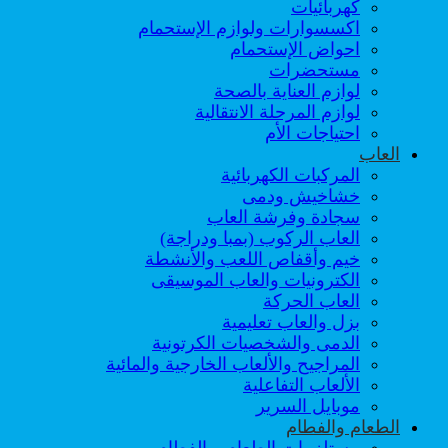
كهربائيات
اكسسوارات ولوازم الإستحمام
احواض الإستحمام
مستحضرات
لوازم العناية بالصحة
لوازم المرحلة الانتقالية
احتياجات الأم
العاب
المركبات الكهربائية
خشاخيش ودمى
سجادة وفرشة العاب
العاب الركوب (بمبا ودراجة)
خيم وأقفاص اللعب والأنشطة
الكترونيات والعاب الموسيقى
العاب الحركة
بزل والعاب تعليمية
الدمى والشخصيات الكرتونية
المراجيح والألعاب الخارجية والمائية
الألعاب التفاعلية
موبايل السرير
الطعام والفطام
مستلزمات الطعام و الفطام