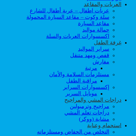
العربات والمقاعد
عربات اطفال – عربة أطفال للشارع
سلة وكوت – مقاعد السيارة المحمولة
مقاعد السيارة
حمالة مواليد
اكسسوارات العربات والسلة
غرفة الطفل
سراير المواليد
قفص ومهد متنقل
مفارش
مرتبة
مستلزمات السلامة والأمان
مراقبة الطفل
إكسسوارات السراير
موبايل السرير
دراجات المشي والمراجيح
مراجيح وترمبولين
دراجات تعلم المشي
مشاية (ووكر)
استحمام وعناية
التخلص من الحفاض ومستلزماته