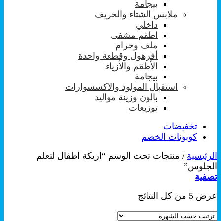
بيجامة
ملابس الشتاء والخريف
داخلي
اطقم مشفى
ملف وحرام
أفرهول وقطعة واحدة
الأطقم والأزياء
بيجامة
استقبال المولود والاكسسوارات
بالون وزينة مواليد
توزيعات
تخفيضات
كوبونات الخصم
الرئيسية
/
منتجات تحت الوسم “اريكة اطفال لتعلم
الجلوس”
تصفية
تم
عرض ⁦5⁩ من كل النتائج
الفرز
حسب