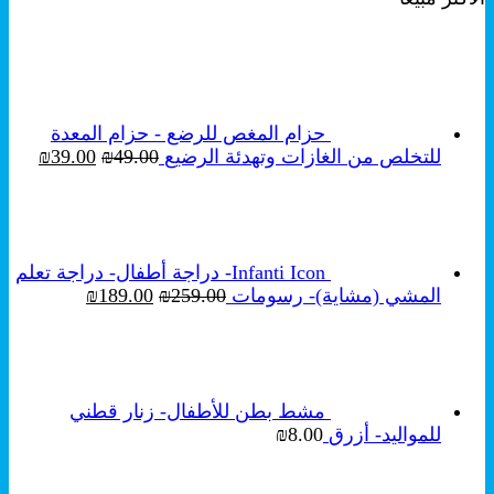
هو:
هو:
₪249.00.
₪350.00.
حزام المغص للرضع - حزام المعدة
السعر
السع
للتخلص من الغازات وتهدئة الرضيع
49.00
₪
39.00
₪
الأصلي
الحال
هو:
هو:
₪39.00.
₪49.00.
Infanti Icon- دراجة أطفال- دراجة تعلم
السعر
السعر
المشي (مشاية)- رسومات
259.00
₪
189.00
₪
الأصلي
الحالي
هو:
هو:
₪189.00.
₪259.00.
مشط بطن للأطفال- زنار قطني
للمواليد- أزرق
8.00
₪