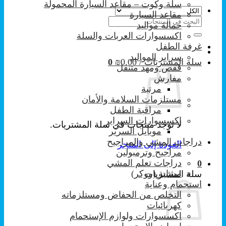
سلة وكوت – مقاعد السيارة المحمولة
مقاعد السيارة
البحث
حمالة مواليد
عن:
اكسسوارات العربات والسلة
غرفة الطفل
سراير المواليد
سلة المشتريات /
0.00
₪
0
قفص ومهد متنقل
مفارش
مرتبة
مستلزمات السلامة والأمان
مراقبة الطفل
إكسسوارات السراير
لا توجد منتجات في سلة المشتريات.
موبايل السرير
دراجات المشي والمراجيح
العودة إلى المتجر
مراجيح وترمبولين
دراجات تعلم المشي
0
مشاية (ووكر)
سلة المشتريات
استحمام وعناية
التخلص من الحفاض ومستلزماته
كهربائيات
اكسسوارات ولوازم الإستحمام