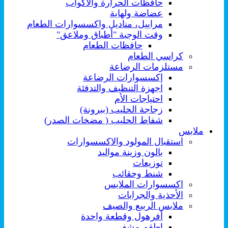
حافظات الحرارة والأكواب
عضاضة ولهاية
مراييل، مناديل واكسسوارات الطعام
وقت الوجبة "أطباق وملاعق"
حافظات الطعام
كراسي الطعام
مستلزمات الرضاعة
إكسسوارات الرضاعة
اجهزة التنظيف والتدفئة
احتياجات الأم
زجاجة الحليب (ببرونة)
شفاط الحليب ( مضخات الصدر)
ملابس
استقبال المولود والاكسسوارات
بالون وزينة مواليد
توزيعات
شنط وحقائب
اكسسوارات الملابس
الأحذية والجرابات
ملابس الربيع والصيف
أفرهول وقطعة واحدة
اطقم مشفى