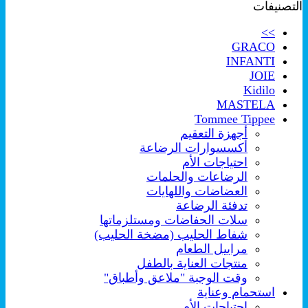
التصنيفات
الشهرة
>>
GRACO
INFANTI
JOIE
Kidilo
MASTELA
Tommee Tippee
أجهزة التعقيم
أكسسوارات الرضاعة
احتياجات الأم
الرضاعات والحلمات
العضاضات واللهايات
تدفئة الرضاعة
سلات الحفاضات ومستلزماتها
شفاط الحليب (مضخة الحليب)
مراييل الطعام
منتجات العناية بالطفل
وقت الوجبة "ملاعق وأطباق"
استحمام وعناية
احتياجات الأم