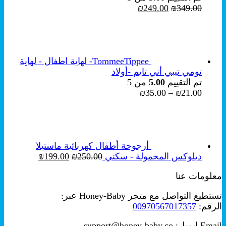
السعر
السعر
₪
249.00
₪
349.00
الأصلي
الحالي
هو:
هو:
₪249.00.
₪349.00.
TommeeTippee- لهاية اطفال - لهاية
تومي تيبي أني تايم -أولاد
تم التقييم
5.00
من 5
نطاق
₪
35.00
–
₪
21.00
السعر:
من
خلال
أرجوحة أطفال كهربائية ماستيلا
السعر
السعر
ديلوكس المحمولة - سكني
250.00
₪
199.00
₪
الأصلي
الحالي
معلومات عنا
هو:
هو:
₪199.00.
₪250.00.
تستطيع التواصل مع متجر Honey-Baby عبر:
الرقم:
00970567017357
Email ايميل: support@honey-baby.co