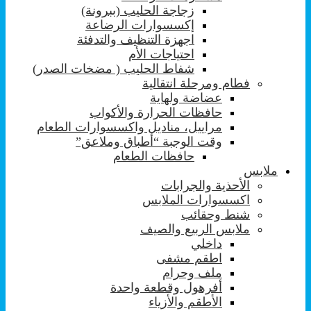
زجاجة الحليب (ببرونة)
إكسسوارات الرضاعة
اجهزة التنظيف والتدفئة
احتياجات الأم
شفاط الحليب ( مضخات الصدر)
فطام ومرحلة انتقالية
عضاضة ولهاية
حافظات الحرارة والأكواب
مراييل، مناديل واكسسوارات الطعام
وقت الوجبة “أطباق وملاعق”
حافظات الطعام
ملابس
الأحذية والجرابات
اكسسوارات الملابس
شنط وحقائب
ملابس الربيع والصيف
داخلي
اطقم مشفى
ملف وحرام
أفرهول وقطعة واحدة
الأطقم والأزياء