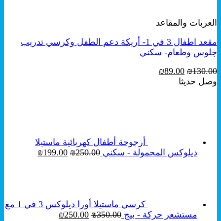
معاينة سريعة
العربات والمقاعد
مقعد اطفال 3 في 1- أريكة دعم الطفل وكرسي تدريب
جلوس وطعام- سكني
السعر
السعر
₪
89.00
₪
130.00
الأصلي
الحالي
وصل حديثا
هو:
هو:
₪89.00.
₪130.00.
أرجوحة أطفال كهربائية ماستيلا
السعر
السعر
ديلوكس المحمولة - سكني
250.00
₪
199.00
₪
الأصلي
الحالي
هو:
هو:
₪199.00.
₪250.00.
كرسي ماستيلا أورا ديلوكس 3 في 1 مع
السعر
السعر
مستشعر حركة - بيج
350.00
₪
250.00
₪