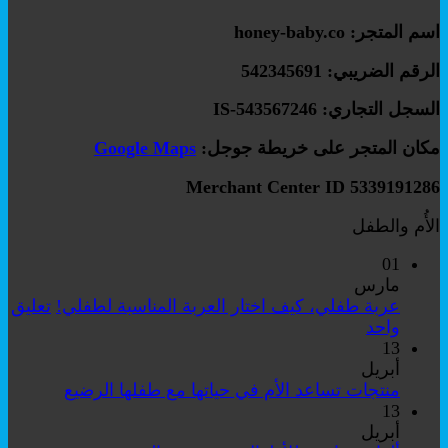
اسم المتجر: honey-baby.co
الرقم الضريبي: 542345691
السجل التجاري: IS-543567246
مكان المتجر على خريطة جوجل:
Google Maps
Merchant Center ID 5339191286
الأُم والطفل
01
مارس
عربة طفلي، كيف اختار العربة المناسبة لطفلي!
تعليق
على
واحد
عربة
13
طفلي،
أبريل
كيف
لا
منتجات تساعد الأم في حياتها مع طفلها الرضيع
اختار
توجد
13
العربة
تعليقات
أبريل