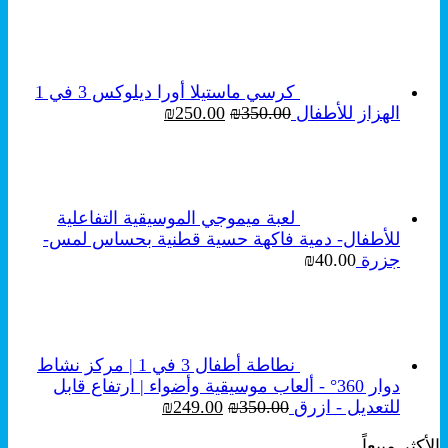
الأصلي
الحالي
هو:
هو:
₪250.00.
₪350.00.
كرسي ماستيلا أورا ديلوكس 3 في 1
السعر
السعر
الهزاز للأطفال
350.00
₪
250.00
₪
الأصلي
الحالي
هو:
هو:
₪250.00.
₪350.00.
لعبة ميموجي الموسيقية التفاعلية
للأطفال- دمية فاكهة حسية قطنية بحساس لمس-
جزرة
40.00
₪
نطاطة أطفال 3 في 1 | مركز نشاط
دوار 360° - ألعاب موسيقية وأضواء | ارتفاع قابل
السعر
السعر
للتعديل - ازرق
350.00
₪
249.00
₪
الأصلي
الحالي
الأكثر مبيعاً