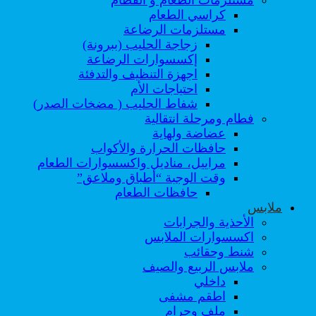
كراسي الطعام
مستلزمات الرضاعة
زجاجة الحليب (ببرونة)
إكسسوارات الرضاعة
اجهزة التنظيف والتدفئة
احتياجات الأم
شفاط الحليب ( مضخات الصدر)
فطام ومرحلة انتقالية
عضاضة ولهاية
حافظات الحرارة والأكواب
مراييل، مناديل واكسسوارات الطعام
وقت الوجبة “أطباق وملاعق”
حافظات الطعام
ملابس
الأحذية والجرابات
اكسسوارات الملابس
شنط وحقائب
ملابس الربيع والصيف
داخلي
اطقم مشفى
ملف وحرام