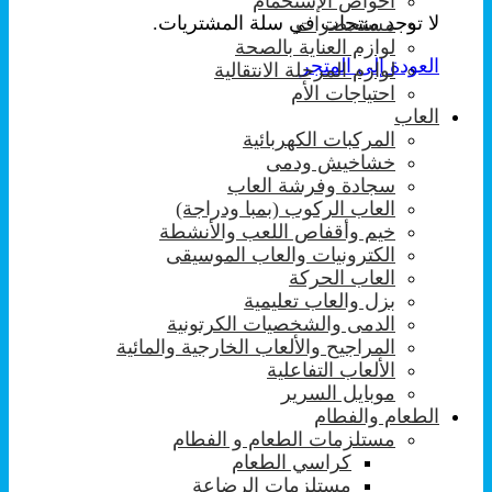
احواض الإستحمام
لا توجد منتجات في سلة المشتريات.
مستحضرات
لوازم العناية بالصحة
العودة إلى المتجر
لوازم المرحلة الانتقالية
احتياجات الأم
العاب
المركبات الكهربائية
خشاخيش ودمى
سجادة وفرشة العاب
العاب الركوب (بمبا ودراجة)
خيم وأقفاص اللعب والأنشطة
الكترونيات والعاب الموسيقى
العاب الحركة
بزل والعاب تعليمية
الدمى والشخصيات الكرتونية
المراجيح والألعاب الخارجية والمائية
الألعاب التفاعلية
موبايل السرير
الطعام والفطام
مستلزمات الطعام و الفطام
كراسي الطعام
مستلزمات الرضاعة