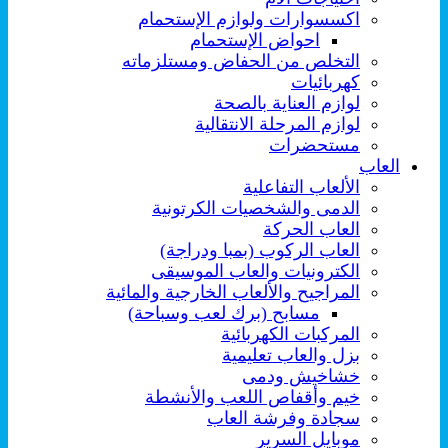
اكسسوارات ولوازم الإستحمام
احواض الإستحمام
التخلص من الحفاض ومستلزماته
كهربائيات
لوازم العناية بالصحة
لوازم المرحلة الانتقالية
مستحضرات
العاب
الألعاب التفاعلية
الدمى والشخصيات الكرتونية
العاب الحركة
العاب الركوب (بمبا ودراجة)
الكترونيات والعاب الموسيقى
المراجيح والألعاب الخارجية والمائية
مسابح (برك لعب وسباحة)
المركبات الكهربائية
بزل والعاب تعليمية
خشاخيش ودمى
خيم وأقفاص اللعب والأنشطة
سجادة وفرشة العاب
موبايل السرير