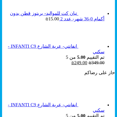
تبان كت للمواليد- بربتوز قطن بدون
أكمام 0-36 شهر- عدد 2
15.00
₪
انفانتي- عربة الشارع INFANTI C9 -
سكني
تم التقييم
5.00
من 5
السعر
السعر
₪
249.00
₪
349.00
الأصلي
الحالي
حاز على رضاكم
هو:
هو:
₪249.00.
₪349.00.
انفانتي- عربة الشارع INFANTI C9 -
سكني
تم التقييم
5.00
من 5