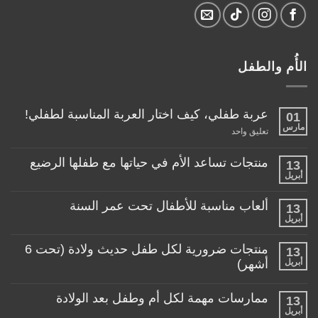
الأُم والطفل
عربة طفلي، كيف اختار العربة المناسبة لطفلي!
01
مارس
على
تعليق واحد
عربة
طفلي،
كيف
منتجات تساعد الأم في حياتها مع طفلها الرضيع
13
اختار
أبريل
لا
العربة
توجد
المناسبة
تعليقات
لطفلي!
ألعاب مناسبة للأطفال تحت عمر السنة
13
على
منتجات
أبريل
لا
تساعد
توجد
الأم
تعليقات
منتجات ضرورية لكل طفل حديث ولادة (تحت 6
في
13
على
حياتها
ألعاب
أبريل
أشهر)
مع
مناسبة
طفلها
لا
للأطفال
الرضيع
توجد
تحت
ممارسات مهمة لكل أم وطفل بعد الولادة
13
تعليقات
عمر
على
أبريل
السنة
لا