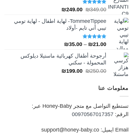
تم التقييم
السعر
السعر
₪
249.00
₪
349.00
5.00
من 5
الأصلي
الحالي
TommeeTippee- لهاية اطفال - لهاية تومي
هو:
هو:
تيبي أني تايم -أولاد
₪249.00.
₪349.00.
تم التقييم
نطاق
₪
35.00
–
₪
21.00
5.00
من 5
السعر:
أرجوحة أطفال كهربائية ماستيلا ديلوكس
من
المحمولة - سكني
السعر
السعر
₪
199.00
₪
250.00
خلال
الأصلي
الحالي
هو:
هو:
معلومات عنا
₪199.00.
₪250.00.
تستطيع التواصل مع متجر Honey-Baby عبر:
الرقم:
00970567017357
Email ايميل: support@honey-baby.co