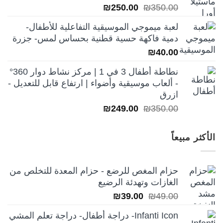
السعر
السعر
₪
250.00
₪
350.00
الأصلي
الحالي
لعبة ميموجي الموسيقية التفاعلية للأطفال-
هو:
هو:
دمية فاكهة حسية قطنية بحساس لمس- جزرة
₪250.00.
₪350.00.
₪
40.00
نطاطة أطفال 3 في 1 | مركز نشاط دوار 360°
- ألعاب موسيقية وأضواء | ارتفاع قابل للتعديل -
ازرق
السعر
السعر
₪
249.00
₪
350.00
الأصلي
الحالي
هو:
هو:
الأكثر مبيعاً
₪249.00.
₪350.00.
حزام المغص للرضع - حزام المعدة للتخلص من
الغازات وتهدئة الرضيع
السعر
السعر
₪
39.00
₪
49.00
الأصلي
الحالي
Infanti Icon- دراجة أطفال- دراجة تعلم المشي
هو:
هو: