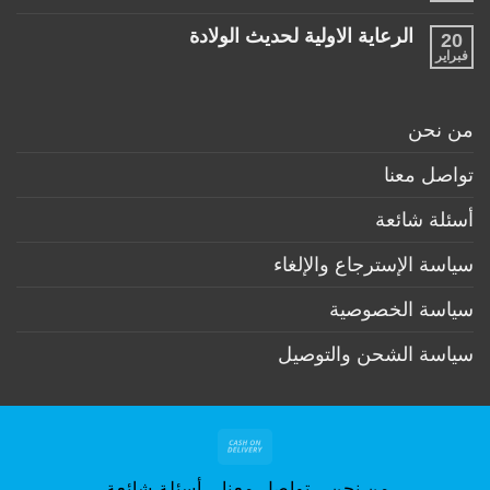
منتجات
توجد
ضرورية
تعليقات
لكل
الرعاية الاولية لحديث الولادة
20
على
طفل
ممارسات
فبراير
لا
حديث
مهمة
توجد
ولادة
لكل
تعليقات
(تحت
أم
على
6
وطفل
الرعاية
أشهر)
من نحن
بعد
الاولية
الولادة
لحديث
الولادة
تواصل معنا
أسئلة شائعة
سياسة الإسترجاع والإلغاء
سياسة الخصوصية
سياسة الشحن والتوصيل
Cash
On
من نحن
تواصل معنا
أسئلة شائعة