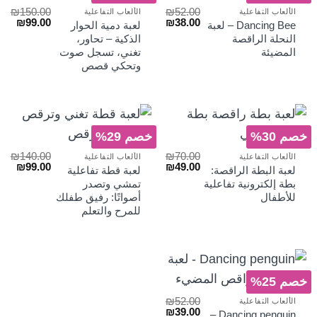
₪
150.00
₪
52.00
الألعاب التفاعلية
الألعاب التفاعلية
السعر
السعر
السعر
السع
₪
99.00
₪
38.00
Dancing Bee – لعبة
لعبة دمية الحوار
الأصلي
الحالي
الأصلي
الحا
النحلة الراقصة
الذكية – تحاور،
هو:
هو:
هو:
هو:
المضيئة
تغني، تسجل صوت
₪99.00.
₪150.00.
₪38.00.
₪52.00.
وتحكي قصص
خصم 30%
خصم 29%
₪
140.00
₪
70.00
الألعاب التفاعلية
الألعاب التفاعلية
السعر
السعر
السعر
السع
₪
99.00
₪
49.00
لعبة البطة الراقصة:
لعبة قطة تفاعلية
الأصلي
الحالي
الأصلي
الحا
بطة إلكترونية تفاعلية
تمشي وتصدر
هو:
هو:
هو:
هو:
للأطفال
أصواتًا: رفيق طفلك
₪99.00.
₪140.00.
₪49.00.
₪70.00.
للمرح والتعلم
خصم 25%
₪
52.00
الألعاب التفاعلية
السعر
السعر
₪
39.00
Dancing penguin –