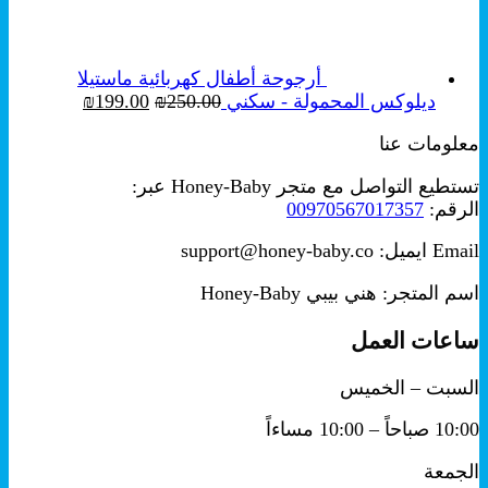
من
خلال
أرجوحة أطفال كهربائية ماستيلا
السعر
السعر
ديلوكس المحمولة - سكني
250.00
₪
199.00
₪
الأصلي
الحالي
معلومات عنا
هو:
هو:
₪199.00.
₪250.00.
تستطيع التواصل مع متجر Honey-Baby عبر:
الرقم:
00970567017357
Email ايميل: support@honey-baby.co
اسم المتجر: هني بيبي Honey-Baby
ساعات العمل
السبت – الخميس
10:00 صباحاً – 10:00 مساءاً
الجمعة