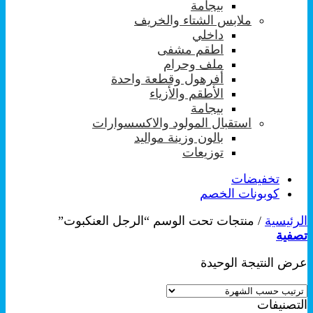
بيجامة
ملابس الشتاء والخريف
داخلي
اطقم مشفى
ملف وحرام
أفرهول وقطعة واحدة
الأطقم والأزياء
بيجامة
استقبال المولود والاكسسوارات
بالون وزينة مواليد
توزيعات
تخفيضات
كوبونات الخصم
الرئيسية
/
منتجات تحت الوسم “الرجل العنكبوت”
تصفية
عرض النتيجة الوحيدة
التصنيفات