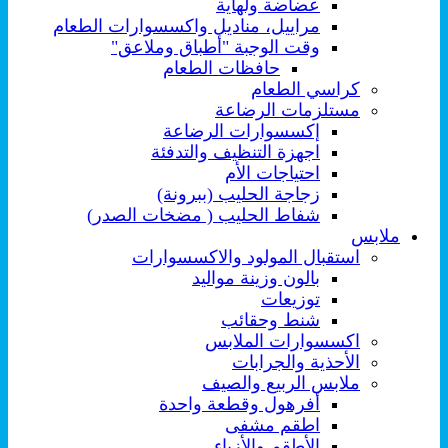
عضاضة ولهاية
مراييل، مناديل واكسسوارات الطعام
وقت الوجبة "أطباق وملاعق"
حافظات الطعام
كراسي الطعام
مستلزمات الرضاعة
إكسسوارات الرضاعة
اجهزة التنظيف والتدفئة
احتياجات الأم
زجاجة الحليب (ببرونة)
شفاط الحليب ( مضخات الصدر)
ملابس
استقبال المولود والاكسسوارات
بالون وزينة مواليد
توزيعات
شنط وحقائب
اكسسوارات الملابس
الأحذية والجرابات
ملابس الربيع والصيف
أفرهول وقطعة واحدة
اطقم مشفى
الأطقم والأزياء