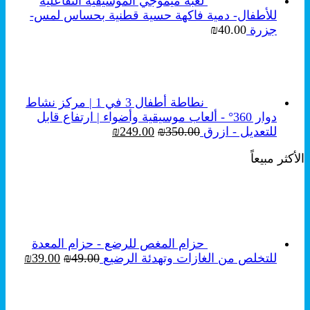
لعبة ميموجي الموسيقية التفاعلية
للأطفال- دمية فاكهة حسية قطنية بحساس لمس-
جزرة
40.00
₪
نطاطة أطفال 3 في 1 | مركز نشاط
دوار 360° - ألعاب موسيقية وأضواء | ارتفاع قابل
السعر
السعر
للتعديل - ازرق
350.00
₪
249.00
₪
الأصلي
الحالي
الأكثر مبيعاً
هو:
هو:
₪249.00.
₪350.00.
حزام المغص للرضع - حزام المعدة
السعر
السع
للتخلص من الغازات وتهدئة الرضيع
49.00
₪
39.00
₪
الأصلي
الحال
هو:
هو:
₪39.00.
₪49.00.