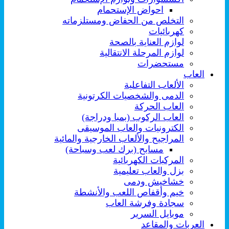
احواض الإستحمام
التخلص من الحفاض ومستلزماته
كهربائيات
لوازم العناية بالصحة
لوازم المرحلة الانتقالية
مستحضرات
العاب
الألعاب التفاعلية
الدمى والشخصيات الكرتونية
العاب الحركة
العاب الركوب (بمبا ودراجة)
الكترونيات والعاب الموسيقى
المراجيح والألعاب الخارجية والمائية
مسابح (برك لعب وسباحة)
المركبات الكهربائية
بزل والعاب تعليمية
خشاخيش ودمى
خيم وأقفاص اللعب والأنشطة
سجادة وفرشة العاب
موبايل السرير
العربات والمقاعد