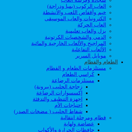
العاب الركوب (بمبا ودراجة)
خيم وأقفاص اللعب والأنشطة
الكترونيات والعاب الموسيقى
العاب الحركة
بزل والعاب تعليمية
الدمى والشخصيات الكرتونية
المراجيح والألعاب الخارجية والمائية
الألعاب التفاعلية
موبايل السرير
الطعام والفطام
مستلزمات الطعام و الفطام
كراسي الطعام
مستلزمات الرضاعة
زجاجة الحليب (ببرونة)
إكسسوارات الرضاعة
اجهزة التنظيف والتدفئة
احتياجات الأم
شفاط الحليب ( مضخات الصدر)
فطام ومرحلة انتقالية
عضاضة ولهاية
حافظات الحرارة والأكواب