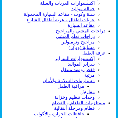
اكسسوارات العربات والسلة
حمالة مواليد
سلة وكوت - مقاعد السيارة المحمولة
عربات اطفال - عربة أطفال للشارع
مقاعد السيارة
دراجات المشي والمراجيح
دراجات تعلم المشي
مراجيح وترمبولين
مشاية (ووكر)
غرفة الطفل
إكسسوارات السراير
سراير المواليد
قفص ومهد متنقل
مرتبة
مستلزمات السلامة والأمان
مراقبة الطفل
مفارش
وحدات تنظيم وخزانة
مستلزمات الطعام و الفطام
فطام ومرحلة انتقالية
حافظات الحرارة والأكواب