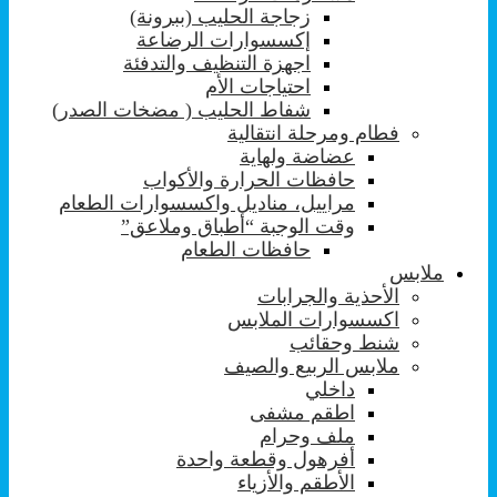
زجاجة الحليب (ببرونة)
إكسسوارات الرضاعة
اجهزة التنظيف والتدفئة
احتياجات الأم
شفاط الحليب ( مضخات الصدر)
فطام ومرحلة انتقالية
عضاضة ولهاية
حافظات الحرارة والأكواب
مراييل، مناديل واكسسوارات الطعام
وقت الوجبة “أطباق وملاعق”
حافظات الطعام
ملابس
الأحذية والجرابات
اكسسوارات الملابس
شنط وحقائب
ملابس الربيع والصيف
داخلي
اطقم مشفى
ملف وحرام
أفرهول وقطعة واحدة
الأطقم والأزياء