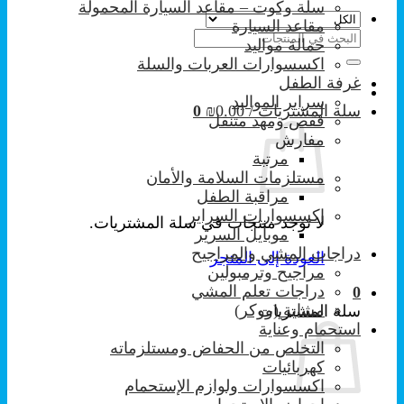
سلة وكوت – مقاعد السيارة المحمولة
مقاعد السيارة
البحث
حمالة مواليد
عن:
اكسسوارات العربات والسلة
غرفة الطفل
سراير المواليد
سلة المشتريات /
0.00
₪
0
قفص ومهد متنقل
مفارش
مرتبة
مستلزمات السلامة والأمان
مراقبة الطفل
إكسسوارات السراير
لا توجد منتجات في سلة المشتريات.
موبايل السرير
دراجات المشي والمراجيح
العودة إلى المتجر
مراجيح وترمبولين
دراجات تعلم المشي
0
مشاية (ووكر)
سلة المشتريات
استحمام وعناية
التخلص من الحفاض ومستلزماته
كهربائيات
اكسسوارات ولوازم الإستحمام