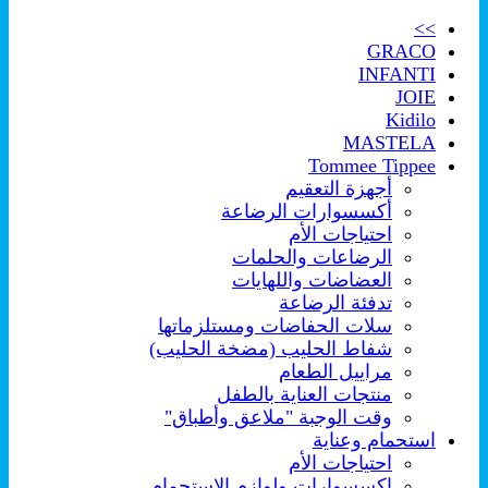
>>
GRACO
INFANTI
JOIE
Kidilo
MASTELA
Tommee Tippee
أجهزة التعقيم
أكسسوارات الرضاعة
احتياجات الأم
الرضاعات والحلمات
العضاضات واللهايات
تدفئة الرضاعة
سلات الحفاضات ومستلزماتها
شفاط الحليب (مضخة الحليب)
مراييل الطعام
منتجات العناية بالطفل
وقت الوجبة "ملاعق وأطباق"
استحمام وعناية
احتياجات الأم
اكسسوارات ولوازم الإستحمام