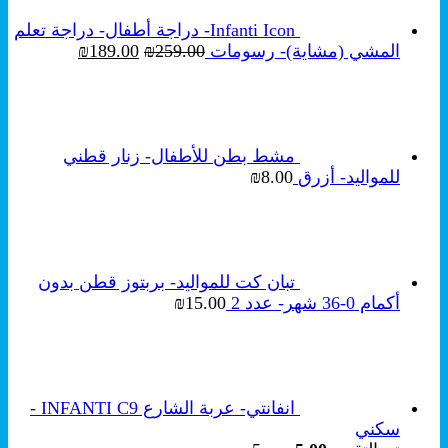
Infanti Icon- دراجة أطفال- دراجة تعلم
السعر
السعر
المشي (مشاية)- رسومات
259.00
₪
189.00
₪
الأصلي
الحالي
هو:
هو:
₪189.00.
₪259.00.
مشط بطن للأطفال- زنار قطني
للمواليد- أزرق
8.00
₪
تبان كت للمواليد- بربتوز قطن بدون
أكمام 0-36 شهر- عدد 2
15.00
₪
انفانتي- عربة الشارع INFANTI C9 -
سكني