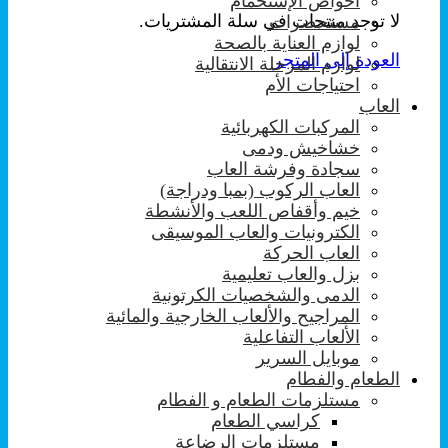
احواض الإستحمام
لا توجد منتجات في سلة المشتريات.
مستحضرات
لوازم العناية بالصحة
العودة إلى المتجر
لوازم المرحلة الانتقالية
احتياجات الأم
العاب
المركبات الكهربائية
خشاخيش ودمى
سجادة وفرشة العاب
العاب الركوب (بمبا ودراجة)
خيم وأقفاص اللعب والأنشطة
الكترونيات والعاب الموسيقى
العاب الحركة
بزل والعاب تعليمية
الدمى والشخصيات الكرتونية
المراجيح والألعاب الخارجية والمائية
الألعاب التفاعلية
موبايل السرير
الطعام والفطام
مستلزمات الطعام و الفطام
كراسي الطعام
مستلزمات الرضاعة