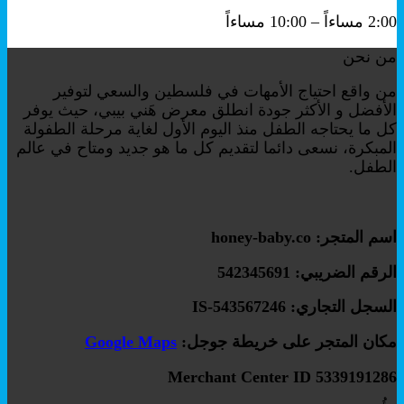
2:00 مساءاً – 10:00 مساءاً
من نحن
من واقع احتياج الأمهات في فلسطين والسعي لتوفير
الأفضل و الأكثر جودة انطلق معرض هَني بيبي، حيث يوفر
كل ما يحتاجه الطفل منذ اليوم الأول لغاية مرحلة الطفولة
المبكرة، نسعى دائما لتقديم كل ما هو جديد ومتاح في عالم
الطفل.
اسم المتجر: honey-baby.co
الرقم الضريبي: 542345691
السجل التجاري: IS-543567246
مكان المتجر على خريطة جوجل:
Google Maps
Merchant Center ID 5339191286