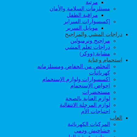
مرتبة
مستلزمات السلامة والأمان
مراقبة الطفل
إكسسوارات السراير
موبايل السرير
دراجات المشي والمراجيح
مراجيح وترمبولين
دراجات تعلم المشي
مشاية (ووكر)
استحمام وعناية
التخلص من الحفاض ومستلزماته
كهربائيات
اكسسوارات ولوازم الإستحمام
احواض الإستحمام
مستحضرات
لوازم العناية بالصحة
لوازم المرحلة الانتقالية
احتياجات الأم
العاب
المركبات الكهربائية
خشاخيش ودمى
سجادة وفرشة العاب