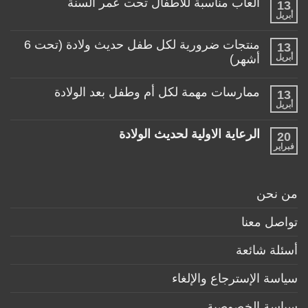
ألعاب مناسبة للأطفال تحت عمر السنة
13
على
منتجات
أبريل
لا
تساعد
توجد
الأم
تعليقات
منتجات ضرورية لكل طفل حديث ولادة (تحت 6
في
13
على
حياتها
ألعاب
أبريل
أشهر)
مع
مناسبة
طفلها
لا
للأطفال
الرضيع
توجد
تحت
ممارسات مهمة لكل أم وطفل بعد الولادة
13
تعليقات
عمر
على
أبريل
السنة
لا
منتجات
توجد
ضرورية
تعليقات
لكل
الرعاية الاولية لحديث الولادة
20
على
طفل
ممارسات
فبراير
لا
حديث
مهمة
توجد
ولادة
لكل
تعليقات
(تحت
أم
على
6
وطفل
الرعاية
أشهر)
من نحن
بعد
الاولية
الولادة
لحديث
الولادة
تواصل معنا
أسئلة شائعة
سياسة الإسترجاع والإلغاء
سياسة الخصوصية