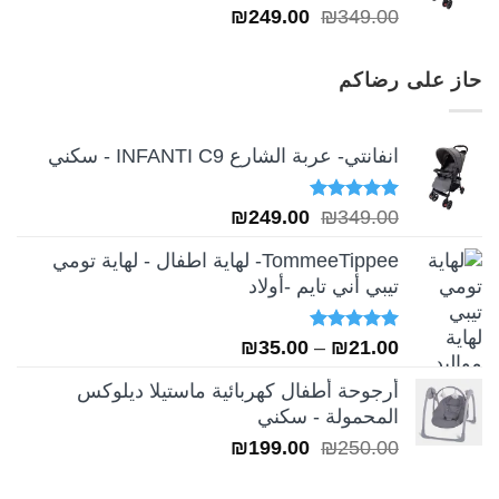
تم التقييم
السعر
السعر
₪
249.00
₪
349.00
5.00
من 5
الأصلي
الحالي
هو:
هو:
حاز على رضاكم
₪249.00.
₪349.00.
انفانتي- عربة الشارع INFANTI C9 - سكني
تم التقييم
السعر
السعر
₪
249.00
₪
349.00
5.00
من 5
الأصلي
الحالي
TommeeTippee- لهاية اطفال - لهاية تومي
هو:
هو:
تيبي أني تايم -أولاد
₪249.00.
₪349.00.
تم التقييم
نطاق
₪
35.00
–
₪
21.00
5.00
من 5
السعر:
أرجوحة أطفال كهربائية ماستيلا ديلوكس
من
المحمولة - سكني
السعر
السعر
₪
199.00
₪
250.00
خلال
الأصلي
الحالي
هو:
هو: