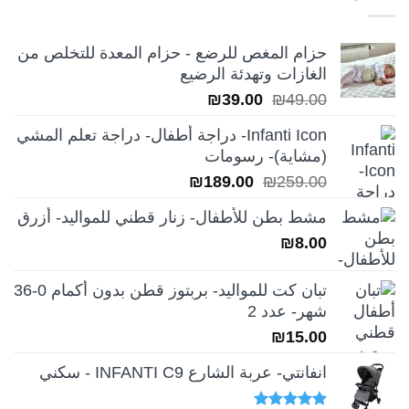
₪249.00.
₪350.00.
حزام المغص للرضع - حزام المعدة للتخلص من
الغازات وتهدئة الرضيع
السعر
السعر
₪
39.00
₪
49.00
الأصلي
الحالي
Infanti Icon- دراجة أطفال- دراجة تعلم المشي
هو:
هو:
(مشاية)- رسومات
₪39.00.
₪49.00.
السعر
السعر
₪
189.00
₪
259.00
الأصلي
الحالي
مشط بطن للأطفال- زنار قطني للمواليد- أزرق
هو:
هو:
₪
8.00
₪189.00.
₪259.00.
تبان كت للمواليد- بربتوز قطن بدون أكمام 0-36
شهر- عدد 2
₪
15.00
انفانتي- عربة الشارع INFANTI C9 - سكني