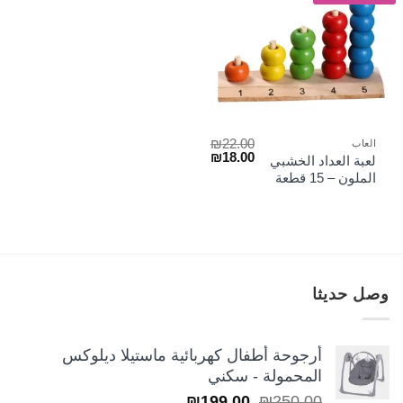
₪
22.00
العاب
السعر
السعر
₪
18.00
لعبة العداد الخشبي
الأصلي
الحالي
الملون – 15 قطعة
هو:
هو:
₪18.00.
₪22.00.
وصل حديثا
أرجوحة أطفال كهربائية ماستيلا ديلوكس
المحمولة - سكني
السعر
السعر
₪
199.00
₪
250.00