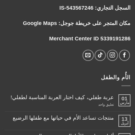
السجل التجاري: IS-543567246
مكان المتجر على خريطة جوجل:
Google Maps
Merchant Center ID 5339191286
الأُم والطفل
عربة طفلي، كيف اختار العربة المناسبة لطفلي!
01
مارس
على
تعليق واحد
عربة
طفلي،
كيف
منتجات تساعد الأم في حياتها مع طفلها الرضيع
13
اختار
أبريل
لا
العربة
توجد
المناسبة
تعليقات
لطفلي!