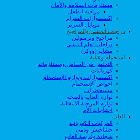
مستلزمات السلامة والأمان
مراقبة الطفل
إكسسوارات السراير
موبايل السرير
دراجات المشي والمراجيح
مراجيح وترمبولين
دراجات تعلم المشي
مشاية (ووكر)
استحمام وعناية
التخلص من الحفاض ومستلزماته
كهربائيات
اكسسوارات ولوازم الإستحمام
احواض الإستحمام
مستحضرات
لوازم العناية بالصحة
لوازم المرحلة الانتقالية
احتياجات الأم
العاب
المركبات الكهربائية
خشاخيش ودمى
سجادة وفرشة العاب