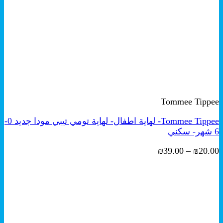
+
هناك
معاينة سريعة
العديد
Tommee Tippee
من
الأشكال
Tommee Tippee- لهاية اطفال- لهاية تومي تيبي مودا جديد 0-
المختلفة
6 شهر- سكني
لهذا
المنتج.
نطاق
₪
39.00
–
₪
20.00
يمكن
السعر:
اختيار
من
الخيارات
على
خلال
صفحة
المنتج