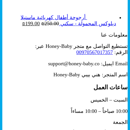
خلال
أرجوحة أطفال كهربائية ماستيلا
السعر
السعر
ديلوكس المحمولة - سكني
250.00
₪
199.00
₪
الأصلي
الحالي
معلومات عنا
هو:
هو:
₪199.00.
₪250.00.
تستطيع التواصل مع متجر Honey-Baby عبر:
الرقم:
00970567017357
Email ايميل: support@honey-baby.co
اسم المتجر: هني بيبي Honey-Baby
ساعات العمل
السبت – الخميس
10:00 صباحاً – 10:00 مساءاً
الجمعة