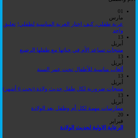
01
مارس
عربة طفلي، كيف اختار العربة المناسبة لطفلي!
تعليق
على
واحد
عربة
13
طفلي،
أبريل
كيف
لا
منتجات تساعد الأم في حياتها مع طفلها الرضيع
اختار
توجد
13
العربة
تعليقات
أبريل
على
المناسبة
لا
ألعاب مناسبة للأطفال تحت عمر السنة
منتجات
لطفلي!
توجد
13
تساعد
تعليقات
أبريل
على
الأم
لا
منتجات ضرورية لكل طفل حديث ولادة (تحت 6 أشهر)
ألعاب
في
تو
13
مناسبة
حياتها
تع
أبريل
للأطفال
مع
عل
لا
ممارسات مهمة لكل أم وطفل بعد الولادة
تحت
طفلها
من
توجد
20
عمر
الرضيع
ضر
تعليقات
فبراير
السنة
على
لك
لا
الرعاية الاولية لحديث الولادة
ممارسات
ط
توجد