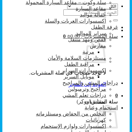
سلة وكوت – مقاعد السيارة المحمولة
مقاعد السيارة
البحث
حمالة مواليد
عن:
اكسسوارات العربات والسلة
غرفة الطفل
سراير المواليد
سلة المشتريات /
0.00
₪
0
قفص ومهد متنقل
مفارش
مرتبة
مستلزمات السلامة والأمان
مراقبة الطفل
إكسسوارات السراير
لا توجد منتجات في سلة المشتريات.
موبايل السرير
دراجات المشي والمراجيح
العودة إلى المتجر
مراجيح وترمبولين
دراجات تعلم المشي
0
مشاية (ووكر)
سلة المشتريات
استحمام وعناية
التخلص من الحفاض ومستلزماته
كهربائيات
اكسسوارات ولوازم الإستحمام