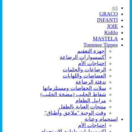
>>
GRACO
INFANTI
JOIE
Kidilo
MASTELA
Tommee Tippee
أجهزة التعقيم
أكسسوارات الرضاعة
احتياجات الأم
الرضاعات والحلمات
العضاضات واللهايات
تدفئة الرضاعة
سلات الحفاضات ومستلزماتها
شفاط الحليب (مضخة الحليب)
مراييل الطعام
منتجات العناية بالطفل
وقت الوجبة "ملاعق وأطباق"
استحمام وعناية
احتياجات الأم
اكسسوارات ولوازم الإستحمام