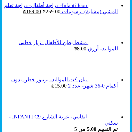
Infanti Icon- دراجة أطفال- دراجة تعلم
السعر
السعر
المشي (مشاية)- رسومات
259.00
₪
189.00
₪
الأصلي
الحالي
هو:
هو:
₪189.00.
₪259.00.
مشط بطن للأطفال- زنار قطني
للمواليد- أزرق
8.00
₪
تبان كت للمواليد- بربتوز قطن بدون
أكمام 0-36 شهر- عدد 2
15.00
₪
انفانتي- عربة الشارع INFANTI C9 -
سكني
تم التقييم
5.00
من 5