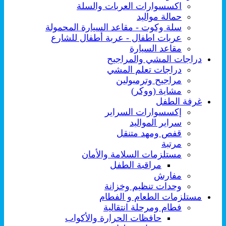
اكسسوارات العربات والسلة
حمالة مواليد
سلة وكوت - مقاعد السيارة المحمولة
عربات اطفال - عربة أطفال للشارع
مقاعد السيارة
دراجات المشي والمراجيح
دراجات تعلم المشي
مراجيح وترمبولين
مشاية (ووكر)
غرفة الطفل
إكسسوارات السراير
سراير المواليد
قفص ومهد متنقل
مرتبة
مستلزمات السلامة والأمان
مراقبة الطفل
مفارش
وحدات تنظيم وخزانة
مستلزمات الطعام و الفطام
فطام ومرحلة انتقالية
حافظات الحرارة والأكواب