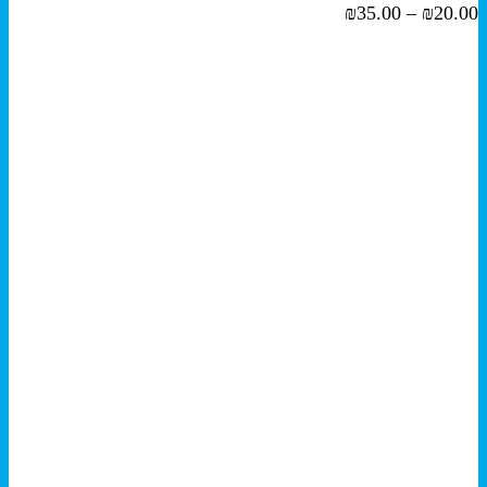
المنتج.
نطاق
₪
35.00
–
₪
20.00
يمكن
السعر:
اختيار
من
الخيارات
على
خلال
صفحة
المنتج