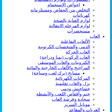
احواض الإستحمام
التخلص من الحفاض ومستلزماته
كهربائيات
لوازم العناية بالصحة
لوازم المرحلة الانتقالية
مستحضرات
العاب
الألعاب التفاعلية
الدمى والشخصيات الكرتونية
العاب الحركة
العاب الركوب (بمبا ودراجة)
الكترونيات والعاب الموسيقى
المراجيح والألعاب الخارجية والمائية
مسابح (برك لعب وسباحة)
المركبات الكهربائية
بزل والعاب تعليمية
خشاخيش ودمى
خيم وأقفاص اللعب والأنشطة
سجادة وفرشة العاب
موبايل السرير
العربات والمقاعد