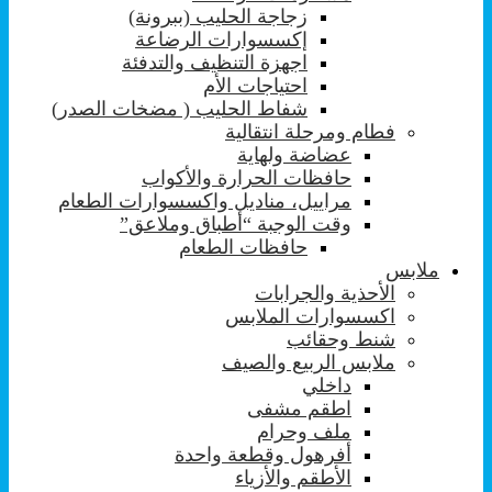
زجاجة الحليب (ببرونة)
إكسسوارات الرضاعة
اجهزة التنظيف والتدفئة
احتياجات الأم
شفاط الحليب ( مضخات الصدر)
فطام ومرحلة انتقالية
عضاضة ولهاية
حافظات الحرارة والأكواب
مراييل، مناديل واكسسوارات الطعام
وقت الوجبة “أطباق وملاعق”
حافظات الطعام
ملابس
الأحذية والجرابات
اكسسوارات الملابس
شنط وحقائب
ملابس الربيع والصيف
داخلي
اطقم مشفى
ملف وحرام
أفرهول وقطعة واحدة
الأطقم والأزياء