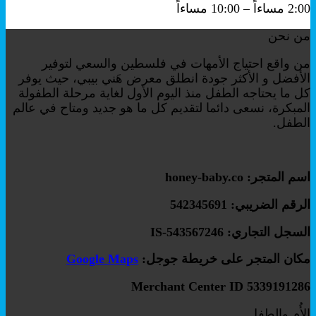
2:00 مساءاً – 10:00 مساءاً
من نحن
من واقع احتياج الأمهات في فلسطين والسعي لتوفير
الأفضل و الأكثر جودة انطلق معرض هَني بيبي، حيث يوفر
كل ما يحتاجه الطفل منذ اليوم الأول لغاية مرحلة الطفولة
المبكرة، نسعى دائما لتقديم كل ما هو جديد ومتاح في عالم
الطفل.
اسم المتجر: honey-baby.co
الرقم الضريبي: 542345691
السجل التجاري: IS-543567246
مكان المتجر على خريطة جوجل:
Google Maps
Merchant Center ID 5339191286
الأُم والطفل