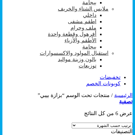
بيجامة
ملابس الشتاء والخريف
داخلي
اطقم مشفى
ملف وحرام
أفرهول وقطعة واحدة
الأطقم والأزياء
بيجامة
استقبال المولود والاكسسوارات
بالون وزينة مواليد
توزيعات
تخفيضات
كوبونات الخصم
الرئيسية
/
منتجات تحت الوسم “بزازة بيبي”
تصفية
تم
عرض ⁦6⁩ من كل النتائج
الفرز
حسب
التصنيفات
الشهرة