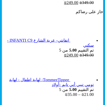
السعر
السعر
₪
249.00
₪
349.00
الأصلي
الحالي
حاز على رضاكم
هو:
هو:
₪249.00.
₪349.00.
انفانتي- عربة الشارع INFANTI C9 -
سكني
تم التقييم
5.00
من 5
السعر
السعر
₪
249.00
₪
349.00
الأصلي
الحالي
هو:
هو:
₪249.00.
₪349.00.
TommeeTippee- لهاية اطفال - لهاية
تومي تيبي أني تايم -أولاد
تم التقييم
5.00
من 5
نطاق
₪
35.00
–
₪
21.00
السعر:
من