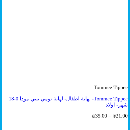
+
هناك
معاينة سريعة
العديد
Tommee Tippee
من
الأشكال
Tommee Tippee- لهاية اطفال- لهاية تومي تيبي مودا 0-18
المختلفة
شهر- اولاد
لهذا
المنتج.
نطاق
₪
35.00
–
₪
21.00
يمكن
السعر:
اختيار
من