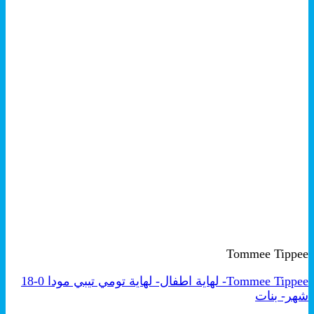
+
هناك
معاينة سريعة
العديد
Tommee Tippee
من
الأشكال
Tommee Tippee- لهاية اطفال- لهاية تومي تيبي مودا 0-18
المختلفة
شهر- بنات
لهذا