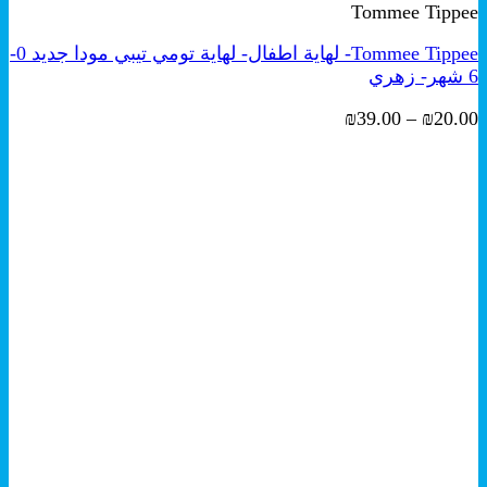
Tommee Tippee
من
الأشكال
Tommee Tippee- لهاية اطفال- لهاية تومي تيبي مودا جديد 0-
المختلفة
6 شهر- زهري
لهذا
المنتج.
نطاق
₪
39.00
–
₪
20.00
يمكن
السعر:
اختيار
من
الخيارات
على
خلال
صفحة
المنتج