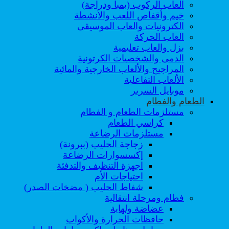
العاب الركوب (بمبا ودراجة)
خيم وأقفاص اللعب والأنشطة
الكترونيات والعاب الموسيقى
العاب الحركة
بزل والعاب تعليمية
الدمى والشخصيات الكرتونية
المراجيح والألعاب الخارجية والمائية
الألعاب التفاعلية
موبايل السرير
الطعام والفطام
مستلزمات الطعام و الفطام
كراسي الطعام
مستلزمات الرضاعة
زجاجة الحليب (ببرونة)
إكسسوارات الرضاعة
اجهزة التنظيف والتدفئة
احتياجات الأم
شفاط الحليب ( مضخات الصدر)
فطام ومرحلة انتقالية
عضاضة ولهاية
حافظات الحرارة والأكواب