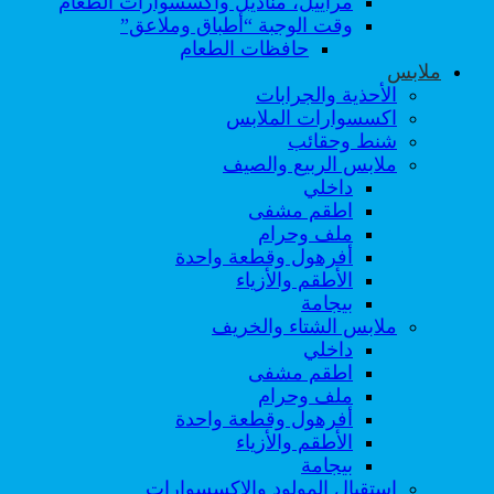
مراييل، مناديل واكسسوارات الطعام
وقت الوجبة “أطباق وملاعق”
حافظات الطعام
ملابس
الأحذية والجرابات
اكسسوارات الملابس
شنط وحقائب
ملابس الربيع والصيف
داخلي
اطقم مشفى
ملف وحرام
أفرهول وقطعة واحدة
الأطقم والأزياء
بيجامة
ملابس الشتاء والخريف
داخلي
اطقم مشفى
ملف وحرام
أفرهول وقطعة واحدة
الأطقم والأزياء
بيجامة
استقبال المولود والاكسسوارات