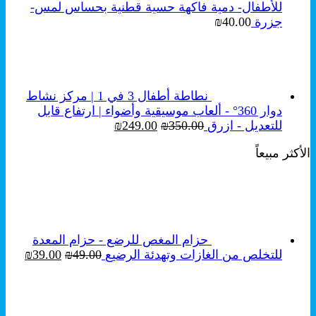
للأطفال- دمية فاكهة حسية قطنية بحساس لمس-
جزرة
40.00
₪
نطاطة أطفال 3 في 1 | مركز نشاط
دوار 360° - ألعاب موسيقية وأضواء | ارتفاع قابل
السعر
السعر
للتعديل - ازرق
350.00
₪
249.00
₪
الأصلي
الحالي
الأكثر مبيعاً
هو:
هو:
₪249.00.
₪350.00.
حزام المغص للرضع - حزام المعدة
السعر
السع
للتخلص من الغازات وتهدئة الرضيع
49.00
₪
39.00
₪
الأصلي
الحال
هو:
هو:
₪39.00.
₪49.00.