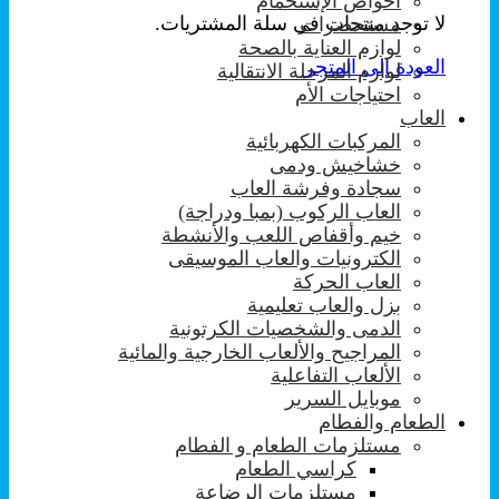
احواض الإستحمام
لا توجد منتجات في سلة المشتريات.
مستحضرات
لوازم العناية بالصحة
العودة إلى المتجر
لوازم المرحلة الانتقالية
احتياجات الأم
العاب
المركبات الكهربائية
خشاخيش ودمى
سجادة وفرشة العاب
العاب الركوب (بمبا ودراجة)
خيم وأقفاص اللعب والأنشطة
الكترونيات والعاب الموسيقى
العاب الحركة
بزل والعاب تعليمية
الدمى والشخصيات الكرتونية
المراجيح والألعاب الخارجية والمائية
الألعاب التفاعلية
موبايل السرير
الطعام والفطام
مستلزمات الطعام و الفطام
كراسي الطعام
مستلزمات الرضاعة