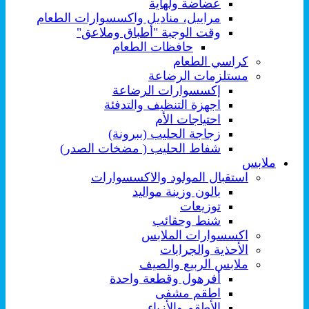
عضاضة ولهاية
مراييل، مناديل واكسسوارات الطعام
وقت الوجبة "أطباق وملاعق"
حافظات الطعام
كراسي الطعام
مستلزمات الرضاعة
إكسسوارات الرضاعة
اجهزة التنظيف والتدفئة
احتياجات الأم
زجاجة الحليب (ببرونة)
شفاط الحليب ( مضخات الصدر)
ملابس
استقبال المولود والاكسسوارات
بالون وزينة مواليد
توزيعات
شنط وحقائب
اكسسوارات الملابس
الأحذية والجرابات
ملابس الربيع والصيف
أفرهول وقطعة واحدة
اطقم مشفى
الأطقم والأزياء