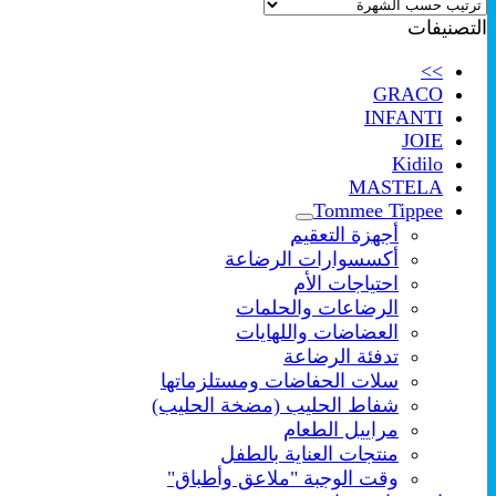
حسب
التصنيفات
الشهرة
>>
GRACO
INFANTI
JOIE
Kidilo
MASTELA
Tommee Tippee
أجهزة التعقيم
أكسسوارات الرضاعة
احتياجات الأم
الرضاعات والحلمات
العضاضات واللهايات
تدفئة الرضاعة
سلات الحفاضات ومستلزماتها
شفاط الحليب (مضخة الحليب)
مراييل الطعام
منتجات العناية بالطفل
وقت الوجبة "ملاعق وأطباق"