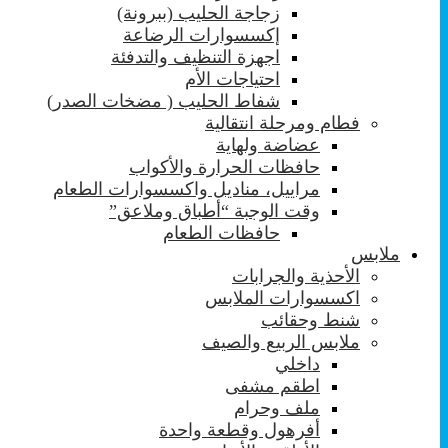
زجاجة الحليب (ببرونة)
إكسسوارات الرضاعة
اجهزة التنظيف والتدفئة
احتياجات الأم
شفاط الحليب ( مضخات الصدر)
فطام ومرحلة انتقالية
عضاضة ولهاية
حافظات الحرارة والأكواب
مراييل، مناديل واكسسوارات الطعام
وقت الوجبة “أطباق وملاعق”
حافظات الطعام
ملابس
الأحذية والجرابات
اكسسوارات الملابس
شنط وحقائب
ملابس الربيع والصيف
داخلي
اطقم مشفى
ملف وحرام
أفرهول وقطعة واحدة