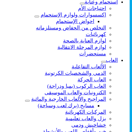
استحمام وعناية
احتياجات الأم
اكسسوارات ولوازم الإستحمام
احواض الإستحمام
التخلص من الحفاض ومستلزماته
كهربائيات
لوازم العناية بالصحة
لوازم المرحلة الانتقالية
مستحضرات
العاب
الألعاب التفاعلية
الدمى والشخصيات الكرتونية
العاب الحركة
العاب الركوب (بمبا ودراجة)
الكترونيات والعاب الموسيقى
المراجيح والألعاب الخارجية والمائية
مسابح (برك لعب وسباحة)
المركبات الكهربائية
بزل والعاب تعليمية
خشاخيش ودمى
خيم وأقفاص اللعب والأنشطة