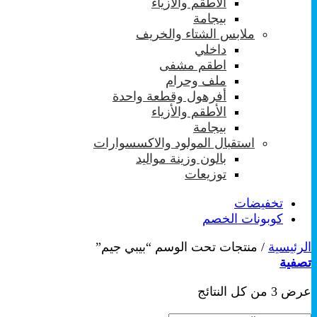
الأطقم والأزياء
بيجامة
ملابس الشتاء والخريف
داخلي
اطقم مشفى
ملف وحرام
أفرهول وقطعة واحدة
الأطقم والأزياء
بيجامة
استقبال المولود والاكسسوارات
بالون وزينة مواليد
توزيعات
تخفيضات
كوبونات الخصم
الرئيسية
/
منتجات تحت الوسم “بيبي جيم”
تصفية
تم
عرض ⁦3⁩ من كل النتائج
الفرز