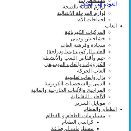
مستحضرات
العودة إلى المتجر
لوازم العناية بالصحة
لوازم المرحلة الانتقالية
احتياجات الأم
العاب
المركبات الكهربائية
خشاخيش ودمى
سجادة وفرشة العاب
العاب الركوب (بمبا ودراجة)
خيم وأقفاص اللعب والأنشطة
الكترونيات والعاب الموسيقى
العاب الحركة
بزل والعاب تعليمية
الدمى والشخصيات الكرتونية
المراجيح والألعاب الخارجية والمائية
الألعاب التفاعلية
موبايل السرير
الطعام والفطام
مستلزمات الطعام و الفطام
كراسي الطعام
مستلزمات الرضاعة