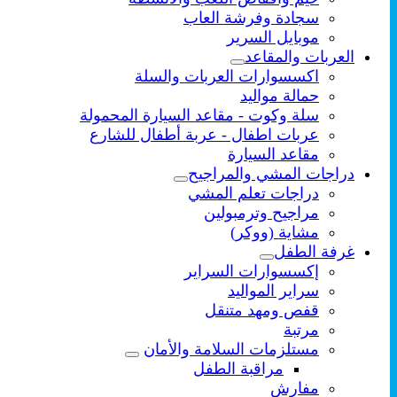
سجادة وفرشة العاب
موبايل السرير
العربات والمقاعد
اكسسوارات العربات والسلة
حمالة مواليد
سلة وكوت - مقاعد السيارة المحمولة
عربات اطفال - عربة أطفال للشارع
مقاعد السيارة
دراجات المشي والمراجيح
دراجات تعلم المشي
مراجيح وترمبولين
مشاية (ووكر)
غرفة الطفل
إكسسوارات السراير
سراير المواليد
قفص ومهد متنقل
مرتبة
مستلزمات السلامة والأمان
مراقبة الطفل
مفارش