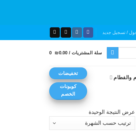
ول / تسجيل جديد
سلة المشتريات /
0.00
₪
0
تخفيضات
 والفطام
كوبونات
الخصم
عرض النتيجة الوحيدة