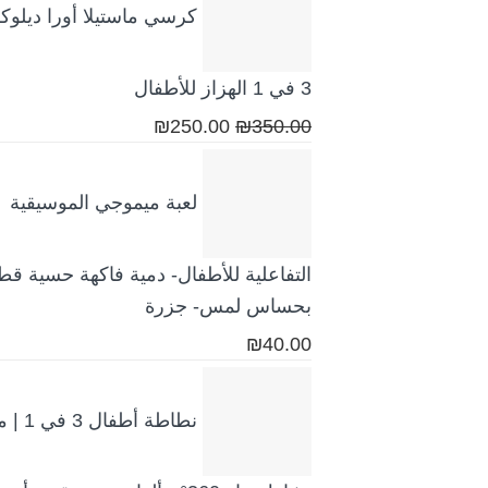
هو:
هو:
كرسي ماستيلا أورا ديلو
₪250.00.
₪350.00.
3 في 1 الهزاز للأطفال
السعر
السعر
₪
250.00
₪
350.00
الأصلي
الحالي
هو:
هو:
لعبة ميموجي الموسيقية
₪250.00.
₪350.00.
التفاعلية للأطفال- دمية فاكهة حسية قطن
بحساس لمس- جزرة
₪
40.00
نطاطة أطفال