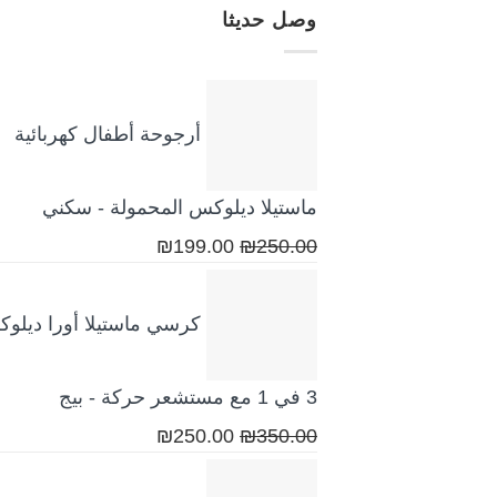
وصل حديثا
أرجوحة أطفال كهربائية
ماستيلا ديلوكس المحمولة - سكني
السعر
السعر
₪
199.00
₪
250.00
الأصلي
الحالي
هو:
هو:
كرسي ماستيلا أورا ديلو
₪199.00.
₪250.00.
3 في 1 مع مستشعر حركة - بيج
السعر
السعر
₪
250.00
₪
350.00
الأصلي
الحالي