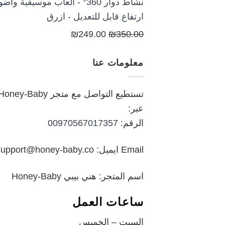
نشاط دوار 360° - ألعاب موسيقية وأض
ارتفاع قابل للتعديل - ازرق
السعر
السعر
₪
249.00
₪
350.00
الأصلي
الحالي
معلومات عنا
هو:
هو:
₪249.00.
₪350.00.
تستطيع التواصل مع متجر oney-Baby
عبر:
الرقم:
00970567017357
Email ايميل: support@honey-baby.co
اسم المتجر: هني بيبي Honey-Baby
ساعات العمل
السبت – الخميس