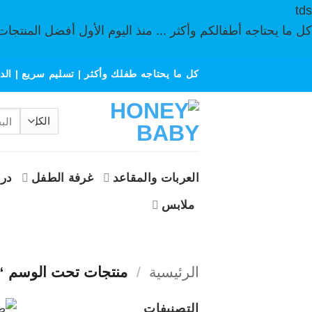
tds
كل ما يحتاجه أطفالكم وأكثر ... منذ اليوم الأول أفضل المنتجات
خطي
كل ما يحتاجه طفلك وأكثر | تسليم سريع | الدف
لمحتوى
البحث
عن:
العربات والمقاعد
غرفة الطفل
درا
ملابس
الرئيسية
/
منتجات تحت الوسم “ب
التصنيفات