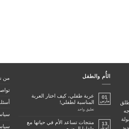
الأُم والطفل
من ن
تواصل
عربة طفلي، كيف اختار العربة
01
مارس
أسئلة
المناسبة لطفلي!
طلق
على
تعليق واحد
جه
سياسة
عربة
طفلي،
ولة
منتجات تساعد الأم في حياتها مع
كيف
13
سياس
اختار
يد
أبريل
طفلها الرضيع