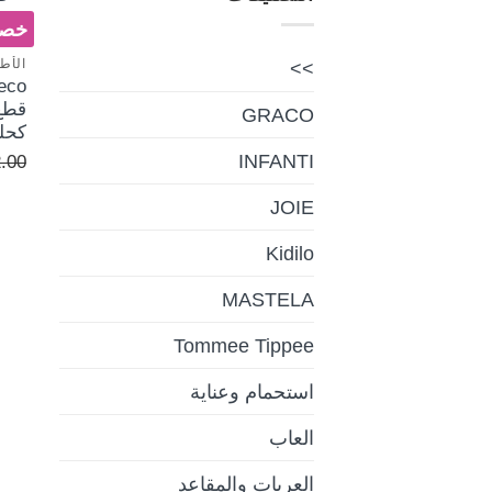
خصم 
الأطق
>>
قطع 
GRACO
كحل
INFANTI
.00
JOIE
Kidilo
MASTELA
Tommee Tippee
استحمام وعناية
العاب
العربات والمقاعد