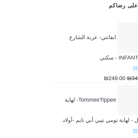
على رضاكم
انفانتي- عربة الشارع
INFA - سكني
قييم
السعر
السعر
₪
249.00
₪
34
ن 5
الأصلي
الحالي
هو:
هو:
TommeeTippee- لهاية
₪249.00.
₪349.00.
 - لهاية تومي تيبي أني تايم -أولاد