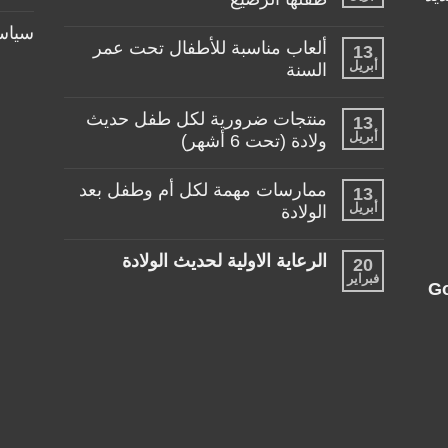
العربة
المناسبة
لا
سياس
لطفلي!
توجد
ألعاب مناسبة للأطفال تحت عمر
13
تعليقات
أبريل
على
السنة
منتجات
لا
تساعد
توجد
الأم
منتجات ضرورية لكل طفل حديث
13
تعليقات
في
أبريل
على
ولادة (تحت 6 أشهر)
حياتها
ألعاب
مع
لا
مناسبة
طفلها
توجد
للأطفال
الرضيع
ممارسات مهمة لكل أم وطفل بعد
13
تعليقات
تحت
أبريل
على
الولادة
عمر
منتجات
السنة
لا
ضرورية
توجد
لكل
الرعاية الاولية لحديث الولادة
20
تعليقات
طفل
فبراير
على
حديث
لا
G
ممارسات
ولادة
توجد
مهمة
(تحت
تعليقات
لكل
6
على
أم
أشهر)
الرعاية
وطفل
الاولية
بعد
لحديث
الولادة
الولادة