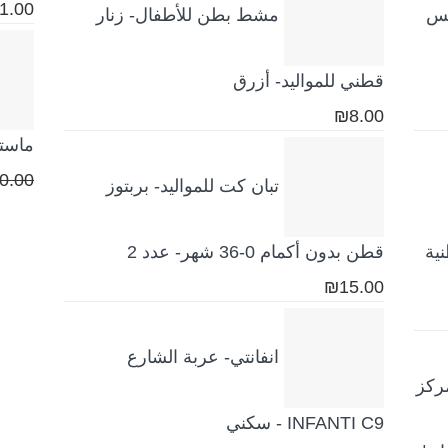
هو:
هو:
تم الت
1.00
كس
مشط بطن للأطفال- زنار
5.00
م
₪189.00.
₪259.00.
قطني للمواليد- أزرق
₪
8.00
ماستي
0.00
تبان كت للمواليد- بربتوز
ية
قطن بدون أكمام 0-36 شهر- عدد 2
₪
15.00
انفانتي- عربة الشارع
 3 في 1 | مركز
INFANTI C9 - سكني