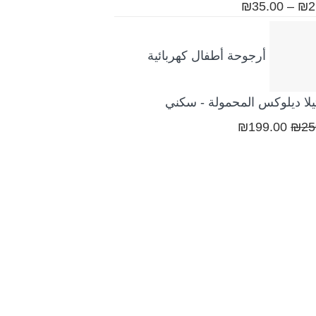
قييم
نطاق
₪
35.00
–
₪
2
ن 5
السعر:
من
أرجوحة أطفال كهربائية
خلال
لا ديلوكس المحمولة - سكني
السعر
السعر
₪
199.00
₪
25
الأصلي
الحالي
هو:
هو:
₪199.00.
₪250.00.