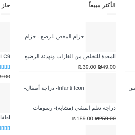
الأكثر مبيعاً
حاز 
حزام المغص للرضع - حزام
المعدة للتخلص من الغازات وتهدئة الرضيع
NTI C9
السعر
السعر
₪
39.00
₪
49.00
تم الت
الأصلي
الحالي
9.00
5.00
م
هو:
هو:
كس
Infanti Icon- دراجة أطفال-
₪39.00.
₪49.00.
دراجة تعلم المشي (مشاية)- رسومات
اطفال
السعر
السعر
₪
189.00
₪
259.00
الأصلي
الحالي