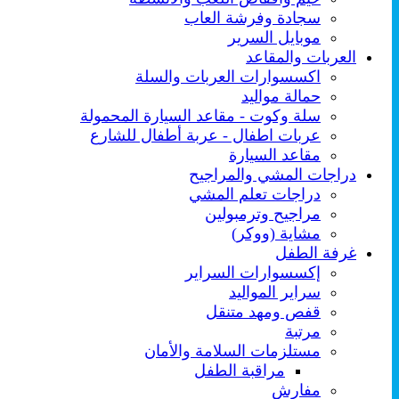
سجادة وفرشة العاب
موبايل السرير
العربات والمقاعد
اكسسوارات العربات والسلة
حمالة مواليد
سلة وكوت - مقاعد السيارة المحمولة
عربات اطفال - عربة أطفال للشارع
مقاعد السيارة
دراجات المشي والمراجيح
دراجات تعلم المشي
مراجيح وترمبولين
مشاية (ووكر)
غرفة الطفل
إكسسوارات السراير
سراير المواليد
قفص ومهد متنقل
مرتبة
مستلزمات السلامة والأمان
مراقبة الطفل
مفارش