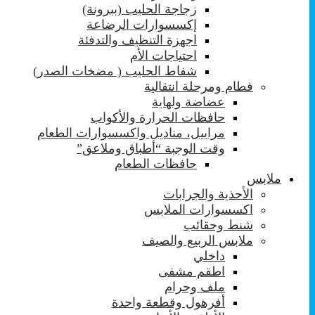
زجاجة الحليب (ببرونة)
إكسسوارات الرضاعة
اجهزة التنظيف والتدفئة
احتياجات الأم
شفاط الحليب ( مضخات الصدر)
فطام ومرحلة انتقالية
عضاضة ولهاية
حافظات الحرارة والأكواب
مراييل، مناديل واكسسوارات الطعام
وقت الوجبة “أطباق وملاعق”
حافظات الطعام
ملابس
الأحذية والجرابات
اكسسوارات الملابس
شنط وحقائب
ملابس الربيع والصيف
داخلي
اطقم مشفى
ملف وحرام
أفرهول وقطعة واحدة