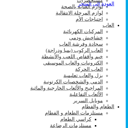
مستحضرات
العودة إلى المتجر
لوازم العناية بالصحة
لوازم المرحلة الانتقالية
احتياجات الأم
العاب
المركبات الكهربائية
خشاخيش ودمى
سجادة وفرشة العاب
العاب الركوب (بمبا ودراجة)
خيم وأقفاص اللعب والأنشطة
الكترونيات والعاب الموسيقى
العاب الحركة
بزل والعاب تعليمية
الدمى والشخصيات الكرتونية
المراجيح والألعاب الخارجية والمائية
الألعاب التفاعلية
موبايل السرير
الطعام والفطام
مستلزمات الطعام و الفطام
كراسي الطعام
مستلزمات الرضاعة