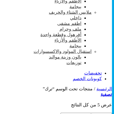
الأطقم والأزياء
بيجامة
ملابس الشتاء والخريف
داخلي
اطقم مشفى
ملف وحرام
أفرهول وقطعة واحدة
الأطقم والأزياء
بيجامة
استقبال المولود والاكسسوارات
بالون وزينة مواليد
توزيعات
تخفيضات
كوبونات الخصم
الرئيسية
/
منتجات تحت الوسم “ترك”
تصفية
تم
عرض ⁦5⁩ من كل النتائج
الفرز