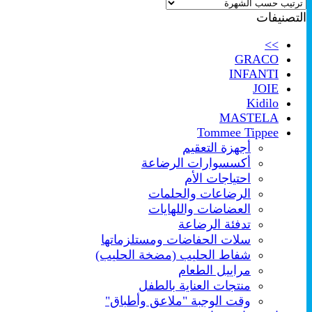
حسب
التصنيفات
الشهرة
>>
GRACO
INFANTI
JOIE
Kidilo
MASTELA
Tommee Tippee
أجهزة التعقيم
أكسسوارات الرضاعة
احتياجات الأم
الرضاعات والحلمات
العضاضات واللهايات
تدفئة الرضاعة
سلات الحفاضات ومستلزماتها
شفاط الحليب (مضخة الحليب)
مراييل الطعام
منتجات العناية بالطفل
وقت الوجبة "ملاعق وأطباق"