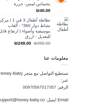
₪250.00.
₪350.00.
بحساس لمس- جزرة
₪
40.00
نطاطة أطفال 3 في 1 | مركز
نشاط دوار 360° - ألعاب
موسيقية وأضواء | ارتفاع قابل
للتعديل - ازرق
السعر
السعر
₪
249.00
₪
350.00
الأصلي
الحالي
هو:
هو:
معلومات عنا
₪249.00.
₪350.00.
تستطيع التواصل مع متجر oney-Baby
عبر:
الرقم:
00970567017357
Email ايميل: support@honey-baby.co