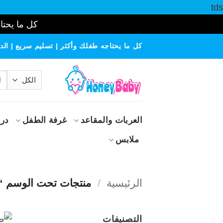
tds
كل ما يحتاج
خطي
كل ما يحتاجه طفلك وأكثر | تسليم سريع | الدف
لمحتوى
الب
عن
العربات والمقاعد
غرفة الطفل
درا
ملابس
الرئيسية
/
منتجات تحت الوسم “تر
التصنيفات