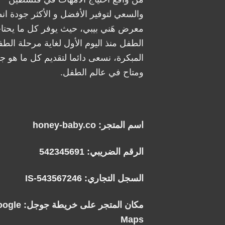
والسعي لتوفير الأفضل و الأكثر جودة ان
معرض هَني بيبي، حيث يوفر كل ما يحتا
الطفل منذ اليوم الأول لغاية مرحلة الطف
المبكرة، نسعى دائما لتقديم كل ما هو جد
ومتاح في عالم الطفل.
اسم المتجر: honey-baby.co
الرقم الضريبي: 542345691
السجل التجاري: IS-543567246
مكان المتجر على خريطة جوجل:
oogle
Maps