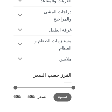
العربات والمقاعد
دراجات المشي
والمراجيح
غرفة الطفل
مستلزمات الطعام و
الفطام
ملابس
الفرز حسب السعر
أدنى
أعلى
السعر:
₪50
—
₪60
تصفية
سعر
سعر