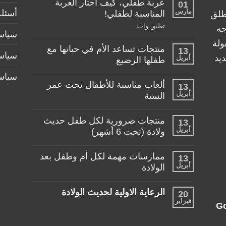
عربة طفلي، كيف اختار العربة
01
مارس
أسئلة
المناسبة لطفلي!
طلق
على
تعليق واحد
جه
سياسة
عربة
طفلي،
ولة
منتجات تساعد الأم في حياتها مع
كيف
13
سياس
اختار
يد
أبريل
طفلها الرضيع
العربة
المناسبة
لا
سياس
لطفلي!
توجد
ألعاب مناسبة للأطفال تحت عمر
13
تعليقات
أبريل
على
السنة
منتجات
لا
تساعد
توجد
الأم
منتجات ضرورية لكل طفل حديث
13
تعليقات
في
أبريل
على
ولادة (تحت 6 أشهر)
حياتها
ألعاب
مع
لا
مناسبة
طفلها
توجد
للأطفال
الرضيع
ممارسات مهمة لكل أم وطفل بعد
13
تعليقات
تحت
أبريل
على
الولادة
عمر
منتجات
السنة
لا
ضرورية
توجد
لكل
الرعاية الاولية لحديث الولادة
20
تعليقات
طفل
فبراير
على
حديث
لا
G
ممارسات
ولادة
توجد
مهمة
(تحت
تعليقات
لكل