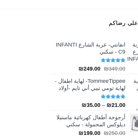
على رضاكم
انفانتي- عربة الشارع INFANTI
C9 - سكني
تم التقييم
السعر
السعر
₪
249.00
₪
349.00
5.00
من 5
الأصلي
الحالي
TommeeTippee- لهاية اطفال -
هو:
هو:
لهاية تومي تيبي أني تايم -أولاد
₪249.00.
₪349.00.
تم التقييم
نطاق
₪
35.00
–
₪
21.00
5.00
من 5
السعر:
أرجوحة أطفال كهربائية ماستيلا
من
ديلوكس المحمولة - سكني
السعر
السعر
₪
199.00
₪
250.00
خلال