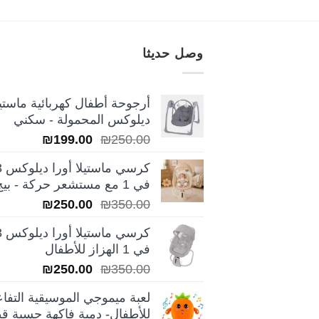
وصل حديثا
أرجوحة أطفال كهربائية ماستيل
ديلوكس المحمولة - سكني
السعر
السعر
₪
199.00
₪
250.00
الأصلي
الحالي
كرسي ماس
هو:
هو:
في 1 مع مستشعر حركة - بيج
₪199.00.
₪250.00.
السعر
السعر
₪
250.00
₪
350.00
الأصلي
الحالي
كرسي ماس
هو:
هو:
في 1 الهزاز للأطفال
₪250.00.
₪350.00.
السعر
السعر
₪
250.00
₪
350.00
الأصلي
الحالي
لعبة ميموجي الموسيقية التفاع
هو:
هو:
للأطفال- دمية فاكهة حسية قط