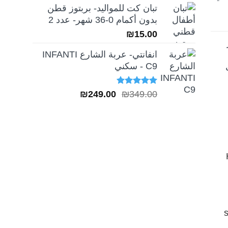
تبان كت للمواليد- بربتوز قطن
بدون أكمام 0-36 شهر- عدد 2
₪
15.00
انفانتي- عربة الشارع INFANTI
C9 - سكني
تم التقييم
السعر
السعر
₪
249.00
₪
349.00
5.00
من 5
الأصلي
الحالي
هو:
هو:
₪249.00.
₪349.00.
H