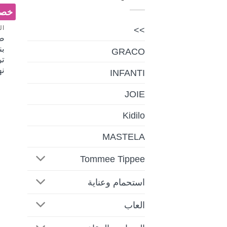
خصم 
ال
>>
ط
GRACO
تر
نه
INFANTI
JOIE
Kidilo
MASTELA
Tommee Tippee
استحمام وعناية
العاب