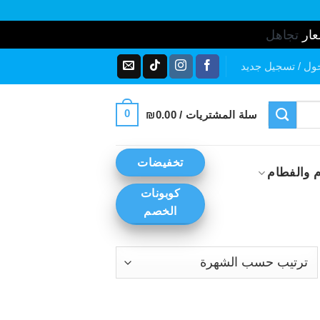
عار
تجاهل
ول / تسجيل جديد
0
سلة المشتريات /
0.00
₪
تخفيضات
 والفطام
كوبونات
الخصم
رز
ب