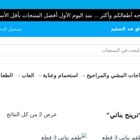
ه أطفالكم وأكثر ... منذ اليوم الأول أفضل المنتجات بأقل الأس
ع عند التسليم
تسجيل الدخ
حث
:
جات المشي والمراجيح
استحمام وعناية
العاب
الطعام
تم
عرض ⁦2⁩ من كل النتائج
ينج بناتي”
الف
حس