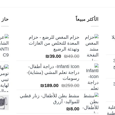
الأكثر مبيعاً
حاز 
ا
حزام المغص للرضع - حزام
المعدة للتخلص من الغازات
وتهدئة الرضيع
السعر
السعر
₪
39.00
₪
49.00
تيلا أورا ديلوكس 3
الأصلي
الحالي
Infanti Icon- دراجة أطفال-
هو:
هو:
دراجة تعلم المشي (مشاية)-
₪39.00.
₪49.00.
رسومات
تيلا أورا ديلوكس 3
السعر
السعر
₪
189.00
₪
259.00
الأصلي
الحالي
مشط بطن للأطفال- زنار قطني
هو:
هو:
للمواليد- أزرق
₪189.00.
₪259.00.
لية
₪
8.00
نية