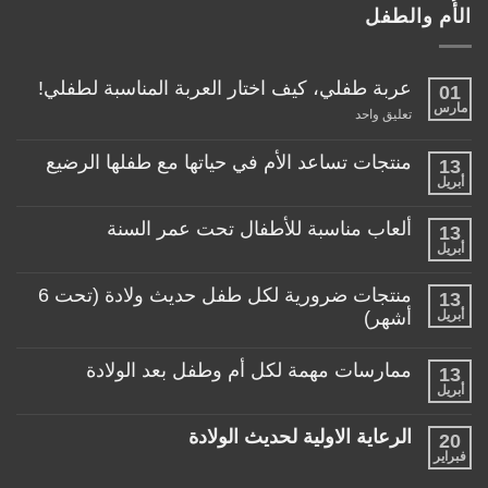
الأُم والطفل
عربة طفلي، كيف اختار العربة المناسبة لطفلي!
01
مارس
على
تعليق واحد
عربة
طفلي،
كيف
منتجات تساعد الأم في حياتها مع طفلها الرضيع
13
اختار
أبريل
لا
العربة
توجد
المناسبة
تعليقات
لطفلي!
ألعاب مناسبة للأطفال تحت عمر السنة
13
على
منتجات
أبريل
لا
تساعد
توجد
الأم
تعليقات
منتجات ضرورية لكل طفل حديث ولادة (تحت 6
في
13
على
حياتها
ألعاب
أبريل
أشهر)
مع
مناسبة
طفلها
لا
للأطفال
الرضيع
توجد
تحت
ممارسات مهمة لكل أم وطفل بعد الولادة
13
تعليقات
عمر
على
أبريل
السنة
لا
منتجات
توجد
ضرورية
تعليقات
لكل
الرعاية الاولية لحديث الولادة
20
على
طفل
ممارسات
فبراير
لا
حديث
مهمة
توجد
ولادة
لكل