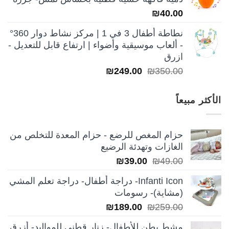
₪250.00.
₪350.00.
₪
40.00
نطاطة أطفال 3 في 1 | مركز نشاط دوار 360°
- ألعاب موسيقية وأضواء | ارتفاع قابل للتعديل -
ازرق
السعر
السعر
₪
249.00
₪
350.00
الأصلي
الحالي
هو:
هو:
الأكثر مبيعاً
₪249.00.
₪350.00.
حزام المغص للرضع - حزام المعدة للتخلص من
الغازات وتهدئة الرضيع
السعر
السعر
₪
39.00
₪
49.00
الأصلي
الحالي
Infanti Icon- دراجة أطفال- دراجة تعلم المشي
هو:
هو:
(مشاية)- رسومات
₪39.00.
₪49.00.
السعر
السعر
₪
189.00
₪
259.00
الأصلي
الحالي
مشط بطن للأطفال- زنار قطني للمواليد- أزرق