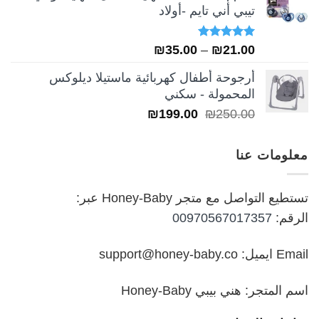
تيبي أني تايم -أولاد
₪249.00.
₪349.00.
تم التقييم
نطاق
₪
35.00
–
₪
21.00
5.00
من 5
السعر:
أرجوحة أطفال كهربائية ماستيلا ديلوكس
من
المحمولة - سكني
السعر
السعر
₪
199.00
₪
250.00
خلال
الأصلي
الحالي
هو:
هو:
معلومات عنا
₪199.00.
₪250.00.
تستطيع التواصل مع متجر Honey-Baby عبر:
الرقم:
00970567017357
Email ايميل: support@honey-baby.co
اسم المتجر: هني بيبي Honey-Baby