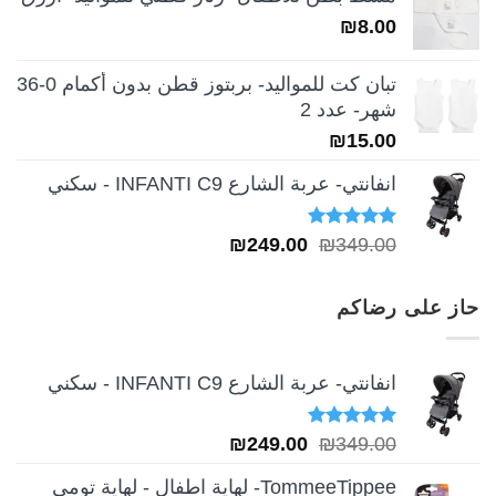
هو:
هو:
₪
8.00
₪189.00.
₪259.00.
تبان كت للمواليد- بربتوز قطن بدون أكمام 0-36
شهر- عدد 2
₪
15.00
انفانتي- عربة الشارع INFANTI C9 - سكني
تم التقييم
السعر
السعر
₪
249.00
₪
349.00
5.00
من 5
الأصلي
الحالي
هو:
هو:
حاز على رضاكم
₪249.00.
₪349.00.
انفانتي- عربة الشارع INFANTI C9 - سكني
تم التقييم
السعر
السعر
₪
249.00
₪
349.00
5.00
من 5
الأصلي
الحالي
TommeeTippee- لهاية اطفال - لهاية تومي
هو:
هو: