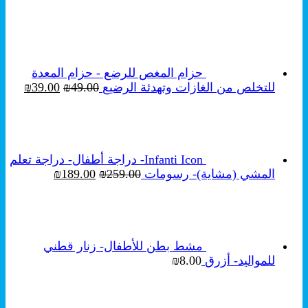
₪249.00.
₪350.00.
حزام المغص للرضع - حزام المعدة
السعر
السع
للتخلص من الغازات وتهدئة الرضيع
49.00
₪
39.00
₪
الأصلي
الحال
هو:
هو:
₪39.00.
₪49.00.
Infanti Icon- دراجة أطفال- دراجة تعلم
السعر
السعر
المشي (مشاية)- رسومات
259.00
₪
189.00
₪
الأصلي
الحالي
هو:
هو:
₪189.00.
₪259.00.
مشط بطن للأطفال- زنار قطني
للمواليد- أزرق
8.00
₪