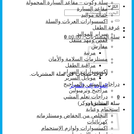
سلة وكوت – مقاعد السيارة المحمولة
مقاعد السيارة
البحث
حمالة مواليد
عن:
اكسسوارات العربات والسلة
غرفة الطفل
سراير المواليد
سلة المشتريات /
0.00
₪
0
قفص ومهد متنقل
مفارش
مرتبة
مستلزمات السلامة والأمان
مراقبة الطفل
إكسسوارات السراير
لا توجد منتجات في سلة المشتريات.
موبايل السرير
دراجات المشي والمراجيح
العودة إلى المتجر
مراجيح وترمبولين
دراجات تعلم المشي
0
مشاية (ووكر)
سلة المشتريات
استحمام وعناية
التخلص من الحفاض ومستلزماته
كهربائيات
اكسسوارات ولوازم الإستحمام