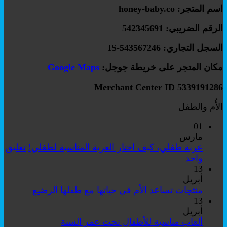
اسم المتجر: honey-baby.co
الرقم الضريبي: 542345691
السجل التجاري: IS-543567246
مكان المتجر على خريطة جوجل:
Google Maps
Merchant Center ID 5339191286
الأُم والطفل
01
مارس
عربة طفلي، كيف اختار العربة المناسبة لطفلي!
تعليق
على
واحد
عربة
13
طفلي،
أبريل
كيف
لا
منتجات تساعد الأم في حياتها مع طفلها الرضيع
اختار
توجد
13
العربة
تعليقات
أبريل
على
المناسبة
لا
ألعاب مناسبة للأطفال تحت عمر السنة