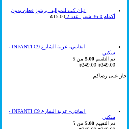
تبان كت للمواليد- بربتوز قطن بدون
أكمام 0-36 شهر- عدد 2
15.00
₪
انفانتي- عربة الشارع INFANTI C9 -
سكني
تم التقييم
5.00
من 5
السعر
السعر
₪
249.00
₪
349.00
الأصلي
الحالي
حاز على رضاكم
هو:
هو:
₪249.00.
₪349.00.
انفانتي- عربة الشارع INFANTI C9 -
سكني
تم التقييم
5.00
من 5