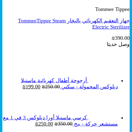
العديد
Tommee Tippee
من
الأشكال
جهاز التعقيم الكهربائي بالبخار TommeeTippee Steam
المختلفة
Electric Sterilizer
لهذا
المنتج.
₪
390.00
يمكن
وصل حديثا
اختيار
الخيارات
على
صفحة
المنتج
أرجوحة أطفال كهربائية ماستيلا
السعر
السعر
ديلوكس المحمولة - سكني
250.00
₪
199.00
₪
الأصلي
الحالي
هو:
هو:
₪199.00.
₪250.00.
كرسي ماستيلا أورا ديلوكس 3 في 1 مع
السعر
السعر
مستشعر حركة - بيج
350.00
₪
250.00
₪
الأصلي
الحالي