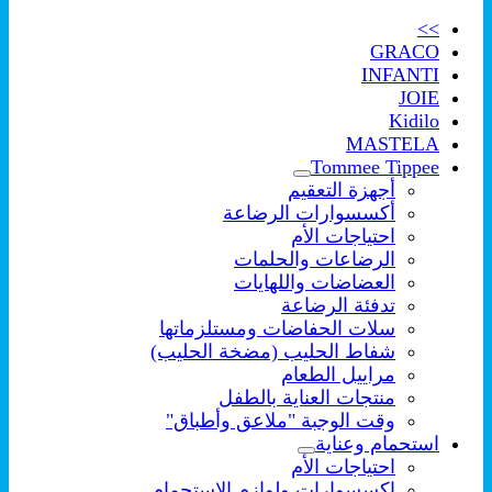
>>
GRACO
INFANTI
JOIE
Kidilo
MASTELA
Tommee Tippee
أجهزة التعقيم
أكسسوارات الرضاعة
احتياجات الأم
الرضاعات والحلمات
العضاضات واللهايات
تدفئة الرضاعة
سلات الحفاضات ومستلزماتها
شفاط الحليب (مضخة الحليب)
مراييل الطعام
منتجات العناية بالطفل
وقت الوجبة "ملاعق وأطباق"
استحمام وعناية
احتياجات الأم
اكسسوارات ولوازم الإستحمام