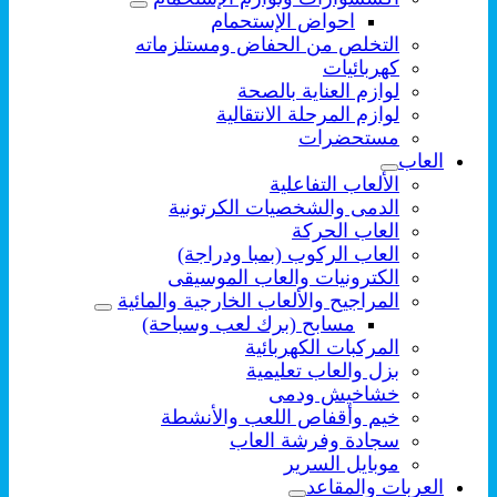
احواض الإستحمام
التخلص من الحفاض ومستلزماته
كهربائيات
لوازم العناية بالصحة
لوازم المرحلة الانتقالية
مستحضرات
العاب
الألعاب التفاعلية
الدمى والشخصيات الكرتونية
العاب الحركة
العاب الركوب (بمبا ودراجة)
الكترونيات والعاب الموسيقى
المراجيح والألعاب الخارجية والمائية
مسابح (برك لعب وسباحة)
المركبات الكهربائية
بزل والعاب تعليمية
خشاخيش ودمى
خيم وأقفاص اللعب والأنشطة
سجادة وفرشة العاب
موبايل السرير
العربات والمقاعد