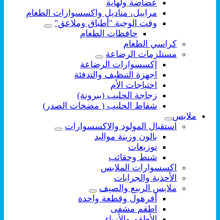
عضاضة ولهاية
مراييل، مناديل واكسسوارات الطعام
وقت الوجبة "أطباق وملاعق"
حافظات الطعام
كراسي الطعام
مستلزمات الرضاعة
إكسسوارات الرضاعة
اجهزة التنظيف والتدفئة
احتياجات الأم
زجاجة الحليب (ببرونة)
شفاط الحليب ( مضخات الصدر)
ملابس
استقبال المولود والاكسسوارات
بالون وزينة مواليد
توزيعات
شنط وحقائب
اكسسوارات الملابس
الأحذية والجرابات
ملابس الربيع والصيف
أفرهول وقطعة واحدة
اطقم مشفى
الأطقم والأزياء