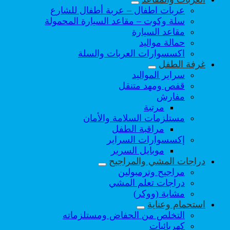
عربات اطفال – عربة أطفال للشارع
سلة وكوت – مقاعد السيارة المحمولة
مقاعد السيارة
حمالة مواليد
اكسسوارات العربات والسلة
غرفة الطفل
سراير المواليد
قفص ومهد متنقل
مفارش
مرتبة
مستلزمات السلامة والأمان
مراقبة الطفل
إكسسوارات السراير
موبايل السرير
دراجات المشي والمراجيح
مراجيح وترمبولين
دراجات تعلم المشي
مشاية (ووكر)
استحمام وعناية
التخلص من الحفاض ومستلزماته
كهربائيات