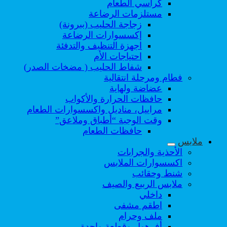
كراسي الطعام
مستلزمات الرضاعة
زجاجة الحليب (ببرونة)
إكسسوارات الرضاعة
اجهزة التنظيف والتدفئة
احتياجات الأم
شفاط الحليب ( مضخات الصدر)
فطام ومرحلة انتقالية
عضاضة ولهاية
حافظات الحرارة والأكواب
مراييل، مناديل واكسسوارات الطعام
وقت الوجبة “أطباق وملاعق”
حافظات الطعام
ملابس
الأحذية والجرابات
اكسسوارات الملابس
شنط وحقائب
ملابس الربيع والصيف
داخلي
اطقم مشفى
ملف وحرام
أفرهول وقطعة واحدة