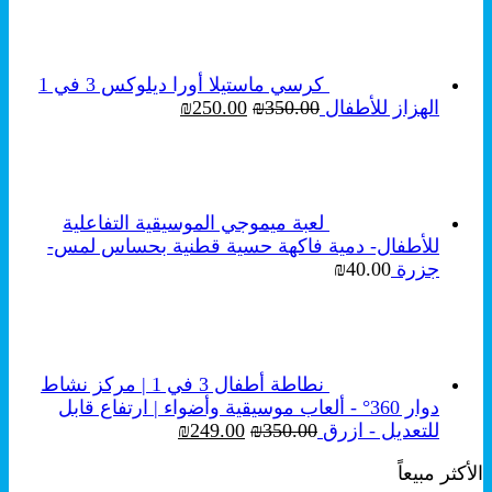
هو:
هو:
₪250.00.
₪350.00.
كرسي ماستيلا أورا ديلوكس 3 في 1
السعر
السعر
الهزاز للأطفال
350.00
₪
250.00
₪
الأصلي
الحالي
هو:
هو:
₪250.00.
₪350.00.
لعبة ميموجي الموسيقية التفاعلية
للأطفال- دمية فاكهة حسية قطنية بحساس لمس-
جزرة
40.00
₪
نطاطة أطفال 3 في 1 | مركز نشاط
دوار 360° - ألعاب موسيقية وأضواء | ارتفاع قابل
السعر
السعر
للتعديل - ازرق
350.00
₪
249.00
₪
الأصلي
الحالي
الأكثر مبيعاً
هو:
هو: