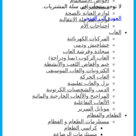
احواض الإستحمام
لا توجد منتجات في سلة المشتريات.
مستحضرات
لوازم العناية بالصحة
العودة إلى المتجر
لوازم المرحلة الانتقالية
احتياجات الأم
العاب
المركبات الكهربائية
خشاخيش ودمى
سجادة وفرشة العاب
العاب الركوب (بمبا ودراجة)
خيم وأقفاص اللعب والأنشطة
الكترونيات والعاب الموسيقى
العاب الحركة
بزل والعاب تعليمية
الدمى والشخصيات الكرتونية
المراجيح والألعاب الخارجية والمائية
الألعاب التفاعلية
موبايل السرير
الطعام والفطام
مستلزمات الطعام و الفطام
كراسي الطعام
مستلزمات الرضاعة