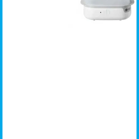
+
هناك
معاينة سريعة