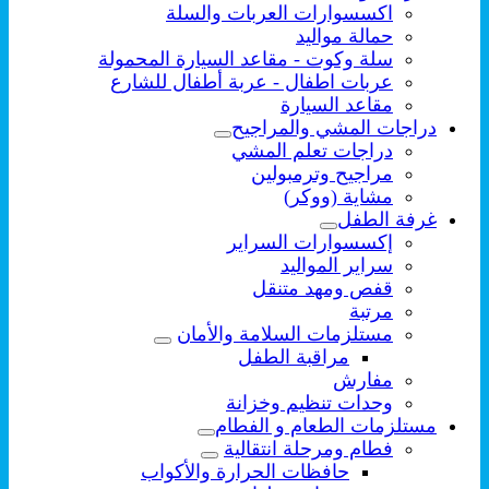
اكسسوارات العربات والسلة
حمالة مواليد
سلة وكوت - مقاعد السيارة المحمولة
عربات اطفال - عربة أطفال للشارع
مقاعد السيارة
دراجات المشي والمراجيح
دراجات تعلم المشي
مراجيح وترمبولين
مشاية (ووكر)
غرفة الطفل
إكسسوارات السراير
سراير المواليد
قفص ومهد متنقل
مرتبة
مستلزمات السلامة والأمان
مراقبة الطفل
مفارش
وحدات تنظيم وخزانة
مستلزمات الطعام و الفطام
فطام ومرحلة انتقالية
حافظات الحرارة والأكواب