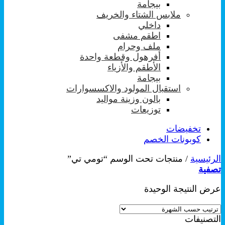
بيجامة
ملابس الشتاء والخريف
داخلي
اطقم مشفى
ملف وحرام
أفرهول وقطعة واحدة
الأطقم والأزياء
بيجامة
استقبال المولود والاكسسوارات
بالون وزينة مواليد
توزيعات
تخفيضات
كوبونات الخصم
الرئيسية
/
منتجات تحت الوسم “تومي تي”
تصفية
عرض النتيجة الوحيدة
التصنيفات