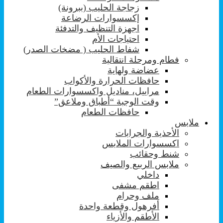
زجاجة الحليب (ببرونة)
إكسسوارات الرضاعة
اجهزة التنظيف والتدفئة
احتياجات الأم
شفاط الحليب ( مضخات الصدر)
فطام ومرحلة انتقالية
عضاضة ولهاية
حافظات الحرارة والأكواب
مراييل، مناديل واكسسوارات الطعام
وقت الوجبة “أطباق وملاعق”
حافظات الطعام
ملابس
الأحذية والجرابات
اكسسوارات الملابس
شنط وحقائب
ملابس الربيع والصيف
داخلي
اطقم مشفى
ملف وحرام
أفرهول وقطعة واحدة
الأطقم والأزياء