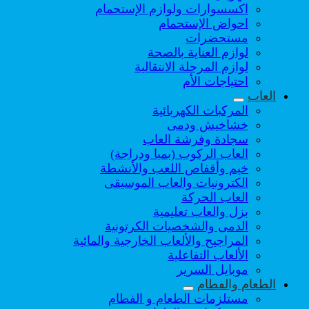
اكسسوارات ولوازم الإستحمام
احواض الإستحمام
مستحضرات
لوازم العناية بالصحة
لوازم المرحلة الانتقالية
احتياجات الأم
العاب
المركبات الكهربائية
خشاخيش ودمى
سجادة وفرشة العاب
العاب الركوب (بمبا ودراجة)
خيم وأقفاص اللعب والأنشطة
الكترونيات والعاب الموسيقى
العاب الحركة
بزل والعاب تعليمية
الدمى والشخصيات الكرتونية
المراجيح والألعاب الخارجية والمائية
الألعاب التفاعلية
موبايل السرير
الطعام والفطام
مستلزمات الطعام و الفطام