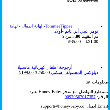
السعر
السعر
₪
249.00
₪
349.00
الأصلي
الحالي
هو:
هو:
₪249.00.
₪349.00.
TommeeTippee- لهاية اطفال - لهاية
تومي تيبي أني تايم -أولاد
تم التقييم
5.00
من 5
نطاق
₪
35.00
–
₪
21.00
السعر:
من
خلال
أرجوحة أطفال كهربائية ماستيلا
السعر
السعر
ديلوكس المحمولة - سكني
250.00
₪
199.00
₪
الأصلي
الحالي
معلومات عنا
هو:
هو:
₪199.00.
₪250.00.
تستطيع التواصل مع متجر Honey-Baby عبر:
الرقم:
00970567017357
Email ايميل: support@honey-baby.co