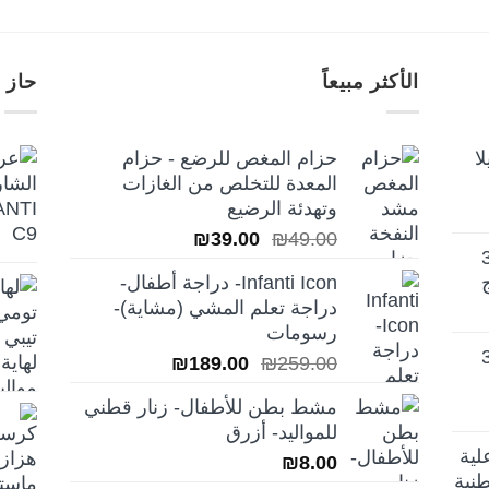
الأكثر مبيعاً
حاز 
ا
حزام المغص للرضع - حزام
المعدة للتخلص من الغازات
وتهدئة الرضيع
السعر
السعر
₪
39.00
₪
49.00
تيلا أورا ديلوكس 3
الأصلي
الحالي
Infanti Icon- دراجة أطفال-
هو:
هو:
دراجة تعلم المشي (مشاية)-
₪39.00.
₪49.00.
رسومات
تيلا أورا ديلوكس 3
السعر
السعر
₪
189.00
₪
259.00
الأصلي
الحالي
مشط بطن للأطفال- زنار قطني
هو:
هو:
للمواليد- أزرق
₪189.00.
₪259.00.
لية
₪
8.00
نية