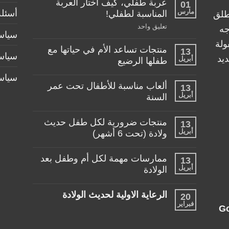
عربة طفلي، كيف اختار العربة
01
مارس
أسئلة
المناسبة لطفلي!
طلق
على
تعليق واحد
جه
سياسة
عربة
طفلي،
ولة
منتجات تساعد الأم في حياتها مع
كيف
13
سياس
اختار
يد
أبريل
طفلها الرضيع
العربة
المناسبة
لا
سياس
لطفلي!
توجد
ألعاب مناسبة للأطفال تحت عمر
13
تعليقات
أبريل
على
السنة
منتجات
لا
تساعد
توجد
الأم
منتجات ضرورية لكل طفل حديث
13
تعليقات
في
أبريل
على
ولادة (تحت 6 أشهر)
حياتها
ألعاب
مع
لا
مناسبة
طفلها
توجد
للأطفال
الرضيع
ممارسات مهمة لكل أم وطفل بعد
13
تعليقات
تحت
أبريل
على
الولادة
عمر
منتجات
السنة
لا
ضرورية
توجد
لكل
الرعاية الاولية لحديث الولادة
20
تعليقات
طفل
فبراير
على
حديث
لا
G
ممارسات
ولادة
توجد
مهمة
(تحت
تعليقات
لكل