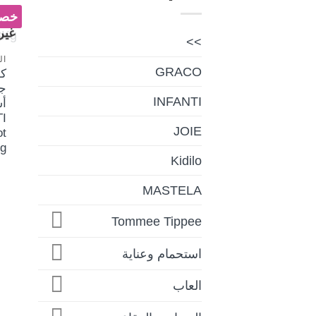
خصم 
غير
>>
ال
GRACO
ك
ج
INFANTI
أ
I
JOIE
ot
g
Kidilo
MASTELA
Tommee Tippee
استحمام وعناية
العاب