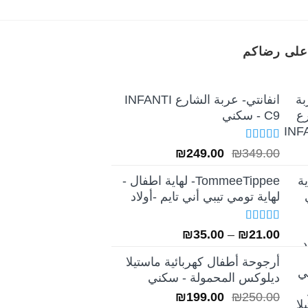
على رضاكم
انفانتي- عربة الشارع INFANTI
C9 - سكني
تم التقييم
السعر
السعر
₪
249.00
₪
349.00
5.00
من 5
الأصلي
الحالي
TommeeTippee- لهاية اطفال -
هو:
هو:
لهاية تومي تيبي أني تايم -أولاد
₪249.00.
₪349.00.
تم التقييم
نطاق
₪
35.00
–
₪
21.00
5.00
من 5
السعر:
أرجوحة أطفال كهربائية ماستيلا
من
ديلوكس المحمولة - سكني
السعر
السعر
₪
199.00
₪
250.00
خلال