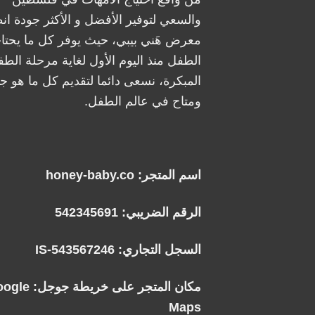
والسعي لتوفير الأفضل و الأكثر جودة ان
معرض هَني بيبي، حيث يوفر كل ما يحتا
الطفل منذ اليوم الأول لغاية مرحلة الطف
المبكرة، نسعى دائما لتقديم كل ما هو جد
ومتاح في عالم الطفل.
اسم المتجر: honey-baby.co
الرقم الضريبي: 542345691
السجل التجاري: IS-543567246
مكان المتجر على خريطة جوجل:
oogle
Maps