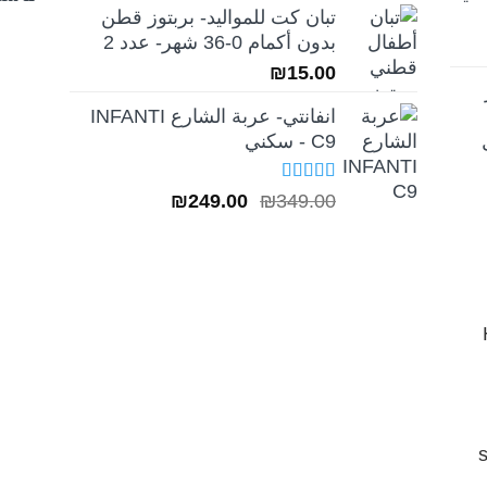
تبان كت للمواليد- بربتوز قطن
بدون أكمام 0-36 شهر- عدد 2
₪
15.00
انفانتي- عربة الشارع INFANTI
C9 - سكني
تم التقييم
السعر
السعر
₪
249.00
₪
349.00
5.00
من 5
الأصلي
الحالي
هو:
هو:
₪249.00.
₪349.00.
H