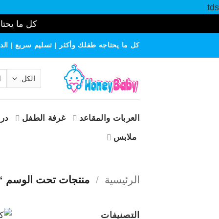
tds
كل ما يحتاج
خطي
كل ما يحتاجه طفلك وأكثر | تسليم سريع | الدف
لمحتوى
الب
عن
العربات والمقاعد
غرفة الطفل
درا
ملابس
الرئيسية
/
منتجات تحت الوسم 
التصنيفات