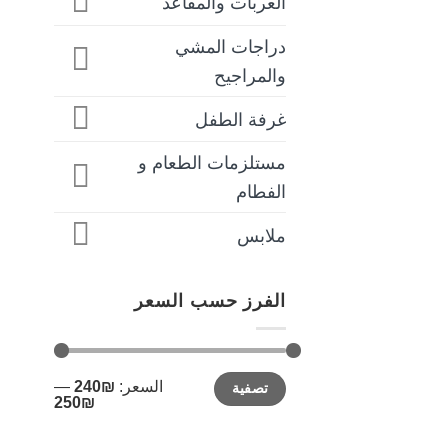
العربات والمقاعد
دراجات المشي
والمراجيح
غرفة الطفل
مستلزمات الطعام و
الفطام
ملابس
الفرز حسب السعر
أدنى
أعلى
السعر:
₪240
—
تصفية
سعر
سعر
₪250