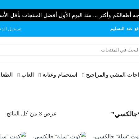
ه أطفالكم وأكثر ... منذ اليوم الأول أفضل المنتجات بأقل الأس
ع عند التسليم
تسجيل الدخ
حث
:
جات المشي والمراجيح
استحمام وعناية
العاب
الطعام
تم
عرض ⁦3⁩ من كل النتائج
“جالكسي”
الف
حس