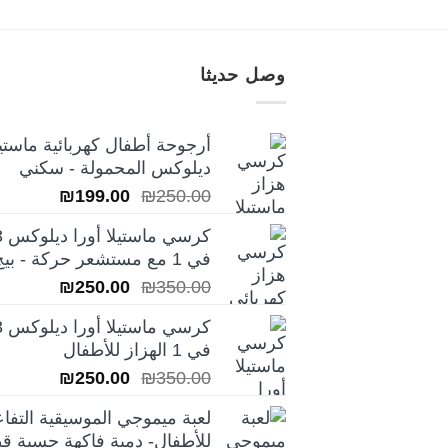
وصل حديثا
أرجوحة أطفال كهربائية ماستيل
ديلوكس المحمولة - سكني
السعر
السعر
₪
199.00
₪
250.00
الأصلي
الحالي
كرسي ماس
هو:
هو:
في 1 مع مستشعر حركة - بيج
₪199.00.
₪250.00.
السعر
السعر
₪
250.00
₪
350.00
الأصلي
الحالي
كرسي ماس
هو:
هو:
في 1 الهزاز للأطفال
₪250.00.
₪350.00.
السعر
السعر
₪
250.00
₪
350.00
الأصلي
الحالي
لعبة ميموجي الموسيقية التفاع
هو:
هو:
للأطفال- دمية فاكهة حسية قط