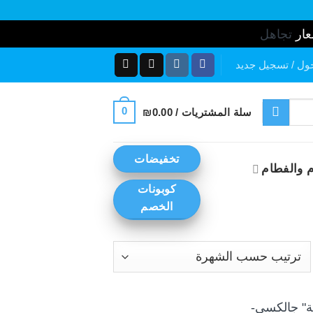
عار
تجاهل
ول / تسجيل جديد
0
سلة المشتريات /
0.00
₪
تخفيضات
 والفطام
كوبونات
الخصم
رز
ب