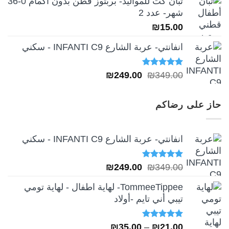
تبان كت للمواليد- بربتوز قطن بدون أكمام 0-36
شهر- عدد 2
₪
15.00
انفانتي- عربة الشارع INFANTI C9 - سكني
تم التقييم
السعر
السعر
₪
249.00
₪
349.00
5.00
من 5
الأصلي
الحالي
هو:
هو:
حاز على رضاكم
₪249.00.
₪349.00.
انفانتي- عربة الشارع INFANTI C9 - سكني
تم التقييم
السعر
السعر
₪
249.00
₪
349.00
5.00
من 5
الأصلي
الحالي
TommeeTippee- لهاية اطفال - لهاية تومي
هو:
هو:
تيبي أني تايم -أولاد
₪249.00.
₪349.00.
تم التقييم
نطاق
₪
35.00
–
₪
21.00