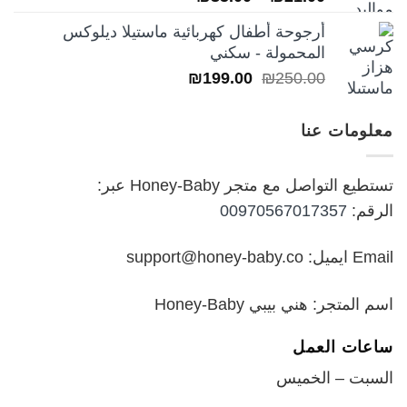
5.00
من 5
السعر:
أرجوحة أطفال كهربائية ماستيلا ديلوكس
من
المحمولة - سكني
السعر
السعر
₪
199.00
₪
250.00
خلال
الأصلي
الحالي
هو:
هو:
معلومات عنا
₪199.00.
₪250.00.
تستطيع التواصل مع متجر Honey-Baby عبر:
الرقم:
00970567017357
Email ايميل: support@honey-baby.co
اسم المتجر: هني بيبي Honey-Baby
ساعات العمل
السبت – الخميس