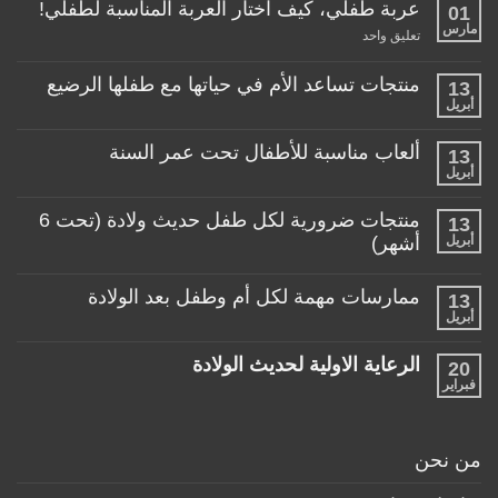
عربة طفلي، كيف اختار العربة المناسبة لطفلي!
01
مارس
على
تعليق واحد
عربة
طفلي،
كيف
منتجات تساعد الأم في حياتها مع طفلها الرضيع
13
اختار
أبريل
لا
العربة
توجد
المناسبة
تعليقات
لطفلي!
ألعاب مناسبة للأطفال تحت عمر السنة
13
على
منتجات
أبريل
لا
تساعد
توجد
الأم
تعليقات
منتجات ضرورية لكل طفل حديث ولادة (تحت 6
في
13
على
حياتها
ألعاب
أبريل
أشهر)
مع
مناسبة
طفلها
لا
للأطفال
الرضيع
توجد
تحت
ممارسات مهمة لكل أم وطفل بعد الولادة
13
تعليقات
عمر
على
أبريل
السنة
لا
منتجات
توجد
ضرورية
تعليقات
لكل
الرعاية الاولية لحديث الولادة
20
على
طفل
ممارسات
فبراير
لا
حديث
مهمة
توجد
ولادة
لكل
تعليقات
(تحت
أم
على
6
وطفل
الرعاية
أشهر)
من نحن
بعد
الاولية
الولادة
لحديث
الولادة