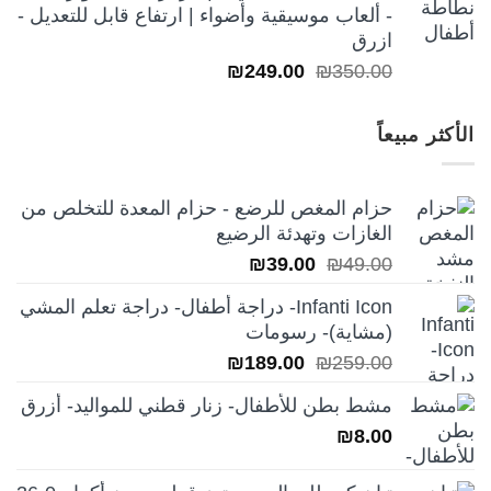
- ألعاب موسيقية وأضواء | ارتفاع قابل للتعديل -
ازرق
السعر
السعر
₪
249.00
₪
350.00
الأصلي
الحالي
هو:
هو:
الأكثر مبيعاً
₪249.00.
₪350.00.
حزام المغص للرضع - حزام المعدة للتخلص من
الغازات وتهدئة الرضيع
السعر
السعر
₪
39.00
₪
49.00
الأصلي
الحالي
Infanti Icon- دراجة أطفال- دراجة تعلم المشي
هو:
هو:
(مشاية)- رسومات
₪39.00.
₪49.00.
السعر
السعر
₪
189.00
₪
259.00
الأصلي
الحالي
مشط بطن للأطفال- زنار قطني للمواليد- أزرق
هو:
هو:
₪
8.00
₪189.00.
₪259.00.