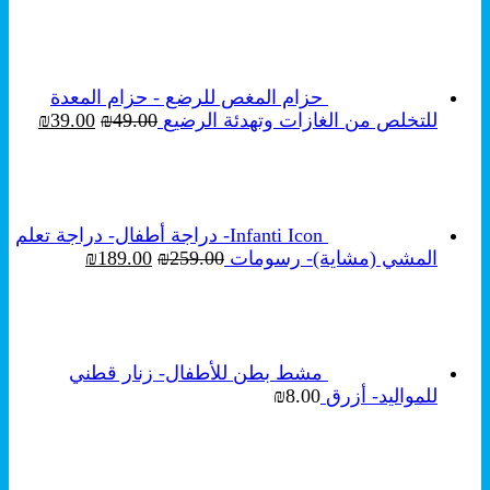
حزام المغص للرضع - حزام المعدة
السعر
السع
للتخلص من الغازات وتهدئة الرضيع
49.00
₪
39.00
₪
الأصلي
الحال
هو:
هو:
₪39.00.
₪49.00.
Infanti Icon- دراجة أطفال- دراجة تعلم
السعر
السعر
المشي (مشاية)- رسومات
259.00
₪
189.00
₪
الأصلي
الحالي
هو:
هو:
₪189.00.
₪259.00.
مشط بطن للأطفال- زنار قطني
للمواليد- أزرق
8.00
₪