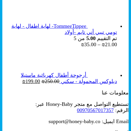
الأصلي
الحالي
هو:
هو:
₪249.00.
₪349.00.
TommeeTippee- لهاية اطفال - لهاية
تومي تيبي أني تايم -أولاد
تم التقييم
5.00
من 5
نطاق
₪
35.00
–
₪
21.00
السعر:
من
خلال
أرجوحة أطفال كهربائية ماستيلا
السعر
السعر
ديلوكس المحمولة - سكني
250.00
₪
199.00
₪
الأصلي
الحالي
معلومات عنا
هو:
هو:
₪199.00.
₪250.00.
تستطيع التواصل مع متجر Honey-Baby عبر:
الرقم:
00970567017357
Email ايميل: support@honey-baby.co