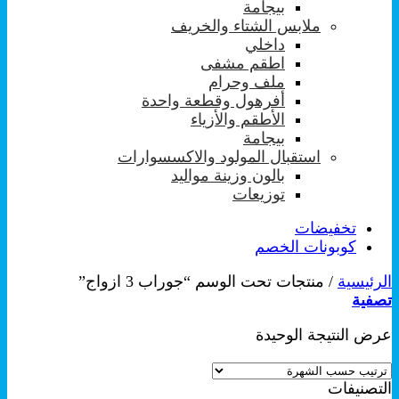
بيجامة
ملابس الشتاء والخريف
داخلي
اطقم مشفى
ملف وحرام
أفرهول وقطعة واحدة
الأطقم والأزياء
بيجامة
استقبال المولود والاكسسوارات
بالون وزينة مواليد
توزيعات
تخفيضات
كوبونات الخصم
الرئيسية
/
منتجات تحت الوسم “جوراب 3 ازواج”
تصفية
عرض النتيجة الوحيدة
التصنيفات