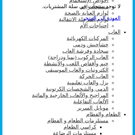
احواض الإستحمام
لا توجد منتجات في سلة المشتريات.
مستحضرات
لوازم العناية بالصحة
العودة إلى المتجر
لوازم المرحلة الانتقالية
احتياجات الأم
العاب
المركبات الكهربائية
خشاخيش ودمى
سجادة وفرشة العاب
العاب الركوب (بمبا ودراجة)
خيم وأقفاص اللعب والأنشطة
الكترونيات والعاب الموسيقى
العاب الحركة
بزل والعاب تعليمية
الدمى والشخصيات الكرتونية
المراجيح والألعاب الخارجية والمائية
الألعاب التفاعلية
موبايل السرير
الطعام والفطام
مستلزمات الطعام و الفطام
كراسي الطعام
مستلزمات الرضاعة