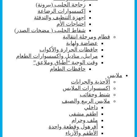
زجاجة الحليب (ببرونة)
إكسسوارات الرضاعة
اجهزة التنظيف والتدفئة
احتياجات الأم
شفاط الحليب ( مضخات الصدر)
فطام ومرحلة انتقالية
عضاضة ولهاية
حافظات الحرارة والأكواب
مراييل، مناديل واكسسوارات الطعام
وقت الوجبة “أطباق وملاعق”
حافظات الطعام
ملابس
الأحذية والجرابات
اكسسوارات الملابس
شنط وحقائب
ملابس الربيع والصيف
داخلي
اطقم مشفى
ملف وحرام
أفرهول وقطعة واحدة
الأطقم والأزياء