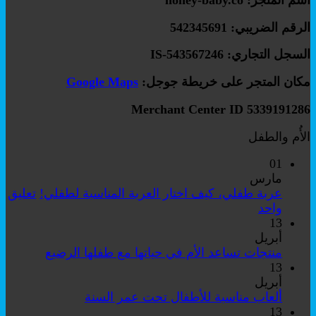
الرقم الضريبي: 542345691
السجل التجاري: IS-543567246
مكان المتجر على خريطة جوجل:
Google Maps
Merchant Center ID 5339191286
الأُم والطفل
01
مارس
عربة طفلي، كيف اختار العربة المناسبة لطفلي!
تعليق
على
واحد
عربة
13
طفلي،
أبريل
كيف
لا
منتجات تساعد الأم في حياتها مع طفلها الرضيع
اختار
توجد
13
العربة
تعليقات
أبريل
على
المناسبة
لا
ألعاب مناسبة للأطفال تحت عمر السنة
منتجات
لطفلي!
توجد
13