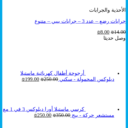
الأحذية والجرابات
جرابات رضع – عدد 3 – جرابات بيبي – متنوع
السعر
السعر
₪
8.00
₪
14.00
الأصلي
الحالي
وصل حديثا
هو:
هو:
₪8.00.
₪14.00.
أرجوحة أطفال كهربائية ماستيلا
السعر
السعر
ديلوكس المحمولة - سكني
250.00
₪
199.00
₪
الأصلي
الحالي
هو:
هو:
₪199.00.
₪250.00.
كرسي ماستيلا أورا ديلوكس 3 في 1 مع
السعر
السعر
مستشعر حركة - بيج
350.00
₪
250.00
₪
الأصلي
الحالي
هو:
هو: