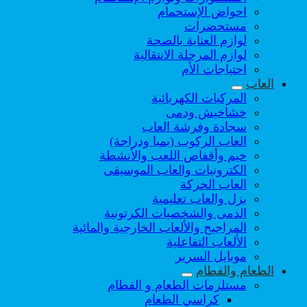
احواض الإستحمام
مستحضرات
لوازم العناية بالصحة
لوازم المرحلة الانتقالية
احتياجات الأم
العاب
المركبات الكهربائية
خشاخيش ودمى
سجادة وفرشة العاب
العاب الركوب (بمبا ودراجة)
خيم وأقفاص اللعب والأنشطة
الكترونيات والعاب الموسيقى
العاب الحركة
بزل والعاب تعليمية
الدمى والشخصيات الكرتونية
المراجيح والألعاب الخارجية والمائية
الألعاب التفاعلية
موبايل السرير
الطعام والفطام
مستلزمات الطعام و الفطام
كراسي الطعام