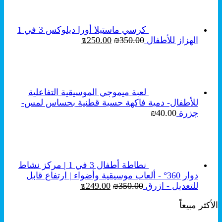
₪250.00.
₪350.00.
كرسي ماستيلا أورا ديلوكس 3 في 1
السعر
السعر
الهزاز للأطفال
350.00
₪
250.00
₪
الأصلي
الحالي
هو:
هو:
₪250.00.
₪350.00.
لعبة ميموجي الموسيقية التفاعلية
للأطفال- دمية فاكهة حسية قطنية بحساس لمس-
جزرة
40.00
₪
نطاطة أطفال 3 في 1 | مركز نشاط
دوار 360° - ألعاب موسيقية وأضواء | ارتفاع قابل
السعر
السعر
للتعديل - ازرق
350.00
₪
249.00
₪
الأصلي
الحالي
الأكثر مبيعاً
هو:
هو:
₪249.00.
₪350.00.