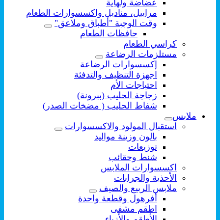
عضاضة ولهاية
مراييل، مناديل واكسسوارات الطعام
وقت الوجبة "أطباق وملاعق"
حافظات الطعام
كراسي الطعام
مستلزمات الرضاعة
إكسسوارات الرضاعة
اجهزة التنظيف والتدفئة
احتياجات الأم
زجاجة الحليب (ببرونة)
شفاط الحليب ( مضخات الصدر)
ملابس
استقبال المولود والاكسسوارات
بالون وزينة مواليد
توزيعات
شنط وحقائب
اكسسوارات الملابس
الأحذية والجرابات
ملابس الربيع والصيف
أفرهول وقطعة واحدة
اطقم مشفى
الأطقم والأزياء