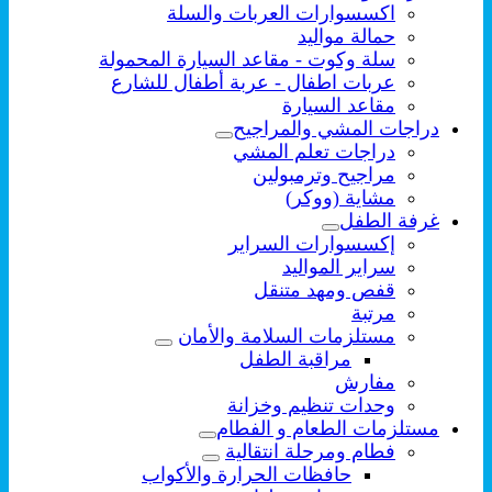
اكسسوارات العربات والسلة
حمالة مواليد
سلة وكوت - مقاعد السيارة المحمولة
عربات اطفال - عربة أطفال للشارع
مقاعد السيارة
دراجات المشي والمراجيح
دراجات تعلم المشي
مراجيح وترمبولين
مشاية (ووكر)
غرفة الطفل
إكسسوارات السراير
سراير المواليد
قفص ومهد متنقل
مرتبة
مستلزمات السلامة والأمان
مراقبة الطفل
مفارش
وحدات تنظيم وخزانة
مستلزمات الطعام و الفطام
فطام ومرحلة انتقالية
حافظات الحرارة والأكواب