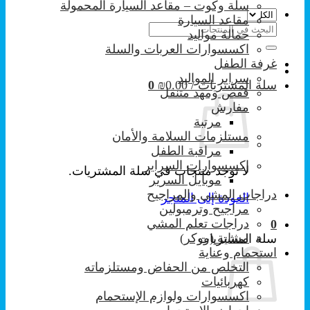
سلة وكوت – مقاعد السيارة المحمولة
مقاعد السيارة
البحث
حمالة مواليد
عن:
اكسسوارات العربات والسلة
غرفة الطفل
سراير المواليد
سلة المشتريات /
0.00
₪
0
قفص ومهد متنقل
مفارش
مرتبة
مستلزمات السلامة والأمان
مراقبة الطفل
إكسسوارات السراير
لا توجد منتجات في سلة المشتريات.
موبايل السرير
دراجات المشي والمراجيح
العودة إلى المتجر
مراجيح وترمبولين
دراجات تعلم المشي
0
مشاية (ووكر)
سلة المشتريات
استحمام وعناية
التخلص من الحفاض ومستلزماته
كهربائيات
اكسسوارات ولوازم الإستحمام