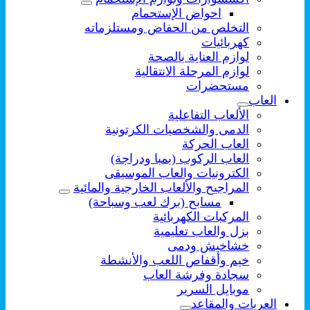
احواض الإستحمام
التخلص من الحفاض ومستلزماته
كهربائيات
لوازم العناية بالصحة
لوازم المرحلة الانتقالية
مستحضرات
العاب
الألعاب التفاعلية
الدمى والشخصيات الكرتونية
العاب الحركة
العاب الركوب (بمبا ودراجة)
الكترونيات والعاب الموسيقى
المراجيح والألعاب الخارجية والمائية
مسابح (برك لعب وسباحة)
المركبات الكهربائية
بزل والعاب تعليمية
خشاخيش ودمى
خيم وأقفاص اللعب والأنشطة
سجادة وفرشة العاب
موبايل السرير
العربات والمقاعد