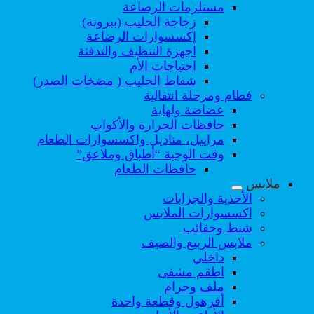
مستلزمات الرضاعة
زجاجة الحليب (ببرونة)
إكسسوارات الرضاعة
اجهزة التنظيف والتدفئة
احتياجات الأم
شفاط الحليب ( مضخات الصدر)
فطام ومرحلة انتقالية
عضاضة ولهاية
حافظات الحرارة والأكواب
مراييل، مناديل واكسسوارات الطعام
وقت الوجبة “أطباق وملاعق”
حافظات الطعام
ملابس
الأحذية والجرابات
اكسسوارات الملابس
شنط وحقائب
ملابس الربيع والصيف
داخلي
اطقم مشفى
ملف وحرام
أفرهول وقطعة واحدة