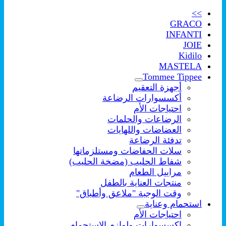
>>
GRACO
INFANTI
JOIE
Kidilo
MASTELA
Tommee Tippee
أجهزة التعقيم
أكسسوارات الرضاعة
احتياجات الأم
الرضاعات والحلمات
العضاضات واللهايات
تدفئة الرضاعة
سلات الحفاضات ومستلزماتها
شفاط الحليب (مضخة الحليب)
مراييل الطعام
منتجات العناية بالطفل
وقت الوجبة "ملاعق وأطباق"
استحمام وعناية
احتياجات الأم
اكسسوارات ولوازم الإستحمام