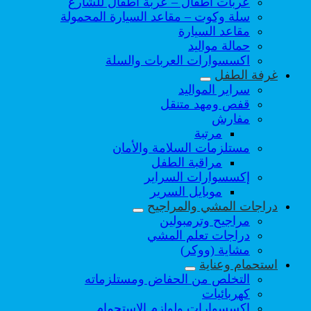
عربات اطفال – عربة أطفال للشارع
سلة وكوت – مقاعد السيارة المحمولة
مقاعد السيارة
حمالة مواليد
اكسسوارات العربات والسلة
غرفة الطفل
سراير المواليد
قفص ومهد متنقل
مفارش
مرتبة
مستلزمات السلامة والأمان
مراقبة الطفل
إكسسوارات السراير
موبايل السرير
دراجات المشي والمراجيح
مراجيح وترمبولين
دراجات تعلم المشي
مشاية (ووكر)
استحمام وعناية
التخلص من الحفاض ومستلزماته
كهربائيات
اكسسوارات ولوازم الإستحمام