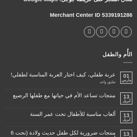
Merchant Center ID 5339191286
الأُم والطفل
عربة طفلي، كيف اختار العربة المناسبة لطفلي!
01
مارس
على
تعليق واحد
عربة
طفلي،
كيف
منتجات تساعد الأم في حياتها مع طفلها الرضيع
13
اختار
أبريل
لا
العربة
توجد
المناسبة
تعليقات
لطفلي!
ألعاب مناسبة للأطفال تحت عمر السنة
13
على
منتجات
أبريل
لا
تساعد
توجد
الأم
تعليقات
منتجات ضرورية لكل طفل حديث ولادة (تحت 6
في
13
على
حياتها