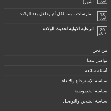
ألعاب
أبريل
أشهر)
مع
مناسبة
طفلها
لا
للأطفال
الرضيع
توجد
تحت
ممارسات مهمة لكل أم وطفل بعد الولادة
13
تعليقات
عمر
على
أبريل
السنة
لا
منتجات
توجد
ضرورية
تعليقات
لكل
الرعاية الاولية لحديث الولادة
20
على
طفل
ممارسات
فبراير
لا
حديث
مهمة
توجد
ولادة
لكل
تعليقات
(تحت
أم
على
6
وطفل
الرعاية
أشهر)
من نحن
بعد
الاولية
الولادة
لحديث
الولادة
تواصل معنا
أسئلة شائعة
سياسة الإسترجاع والإلغاء
سياسة الخصوصية
سياسة الشحن والتوصيل