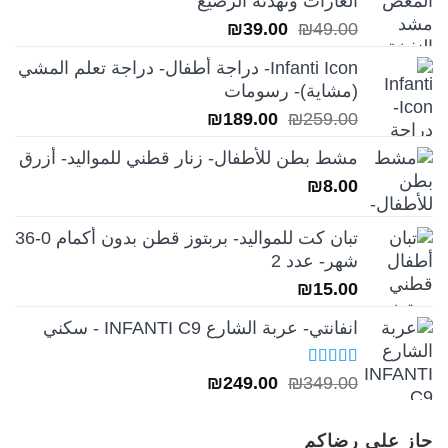
الغازات وتهدئة الرضيع
السعر
السعر
₪
39.00
₪
49.00
الأصلي
الحالي
Infanti Icon- دراجة أطفال- دراجة تعلم المشي
هو:
هو:
(مشاية)- رسومات
₪39.00.
₪49.00.
السعر
السعر
₪
189.00
₪
259.00
الأصلي
الحالي
مشط بطن للأطفال- زنار قطني للمواليد- أزرق
هو:
هو:
₪
8.00
₪189.00.
₪259.00.
تبان كت للمواليد- بربتوز قطن بدون أكمام 0-36
شهر- عدد 2
₪
15.00
انفانتي- عربة الشارع INFANTI C9 - سكني
تم التقييم
السعر
السعر
₪
249.00
₪
349.00
5.00
من 5
الأصلي
الحالي
هو:
هو:
حاز على رضاكم