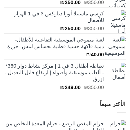
السعر
السعر
₪
250.00
₪
350.00
الأصلي
الحالي
كرسي ماستيلا أورا ديلوكس 3 في 1 الهزاز
هو:
هو:
للأطفال
₪250.00.
₪350.00.
السعر
السعر
₪
250.00
₪
350.00
الأصلي
الحالي
لعبة ميموجي الموسيقية التفاعلية للأطفال-
هو:
هو:
دمية فاكهة حسية قطنية بحساس لمس- جزرة
₪250.00.
₪350.00.
₪
40.00
نطاطة أطفال 3 في 1 | مركز نشاط دوار 360°
- ألعاب موسيقية وأضواء | ارتفاع قابل للتعديل -
ازرق
السعر
السعر
₪
249.00
₪
350.00
الأصلي
الحالي
هو:
هو:
الأكثر مبيعاً
₪249.00.
₪350.00.
حزام المغص للرضع - حزام المعدة للتخلص من