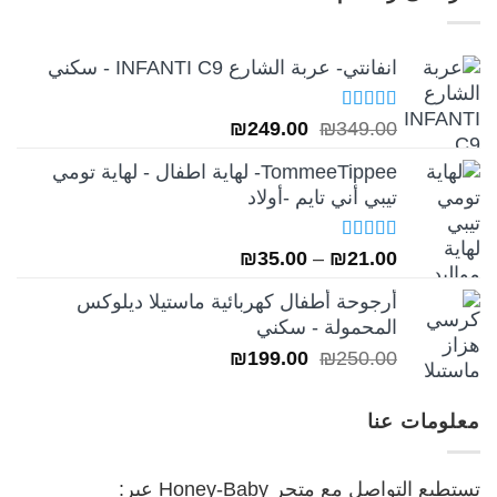
₪249.00.
₪349.00.
انفانتي- عربة الشارع INFANTI C9 - سكني
تم التقييم
السعر
السعر
₪
249.00
₪
349.00
5.00
من 5
الأصلي
الحالي
TommeeTippee- لهاية اطفال - لهاية تومي
هو:
هو:
تيبي أني تايم -أولاد
₪249.00.
₪349.00.
تم التقييم
نطاق
₪
35.00
–
₪
21.00
5.00
من 5
السعر:
أرجوحة أطفال كهربائية ماستيلا ديلوكس
من
المحمولة - سكني
السعر
السعر
₪
199.00
₪
250.00
خلال
الأصلي
الحالي
هو:
هو:
معلومات عنا
₪199.00.
₪250.00.
تستطيع التواصل مع متجر Honey-Baby عبر: