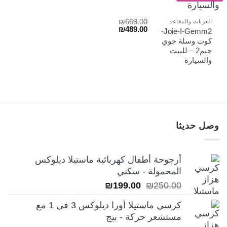
₪
669.00
العربات والمقاعد
السعر
السعر
₪
489.00
Joie-I-Gemm2-
الأصلي
الحالي
كوت وسلة جوي
هو:
هو:
جيم2 – للبيت
₪489.00.
₪669.00.
والسيارة
وصل حديثا
أرجوحة أطفال كهربائية ماستيلا ديلوكس
المحمولة - سكني
السعر
السعر
₪
199.00
₪
250.00
الأصلي
الحالي
كرسي ماستيلا أورا ديلوكس 3 في 1 مع
هو:
هو:
مستشعر حركة - بيج
₪199.00.
₪250.00.