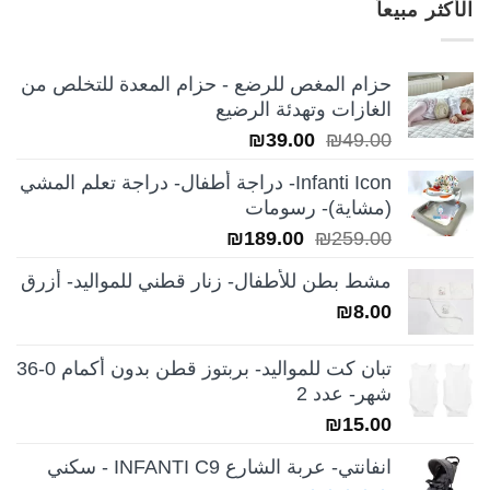
الأكثر مبيعاً
₪249.00.
₪350.00.
حزام المغص للرضع - حزام المعدة للتخلص من
الغازات وتهدئة الرضيع
السعر
السعر
₪
39.00
₪
49.00
الأصلي
الحالي
Infanti Icon- دراجة أطفال- دراجة تعلم المشي
هو:
هو:
(مشاية)- رسومات
₪39.00.
₪49.00.
السعر
السعر
₪
189.00
₪
259.00
الأصلي
الحالي
مشط بطن للأطفال- زنار قطني للمواليد- أزرق
هو:
هو:
₪
8.00
₪189.00.
₪259.00.
تبان كت للمواليد- بربتوز قطن بدون أكمام 0-36
شهر- عدد 2
₪
15.00
انفانتي- عربة الشارع INFANTI C9 - سكني