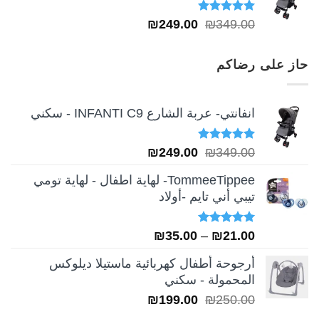
تم التقييم
السعر
السعر
₪
249.00
₪
349.00
5.00
من 5
الأصلي
الحالي
هو:
هو:
حاز على رضاكم
₪249.00.
₪349.00.
انفانتي- عربة الشارع INFANTI C9 - سكني
تم التقييم
السعر
السعر
₪
249.00
₪
349.00
5.00
من 5
الأصلي
الحالي
TommeeTippee- لهاية اطفال - لهاية تومي
هو:
هو:
تيبي أني تايم -أولاد
₪249.00.
₪349.00.
تم التقييم
نطاق
₪
35.00
–
₪
21.00
5.00
من 5
السعر:
أرجوحة أطفال كهربائية ماستيلا ديلوكس
من
المحمولة - سكني
السعر
السعر
₪
199.00
₪
250.00
خلال
الأصلي
الحالي