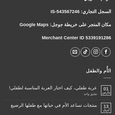
السجل التجاري: IS-543567246
مكان المتجر على خريطة جوجل:
Google Maps
Merchant Center ID 5339191286
الأُم والطفل
عربة طفلي، كيف اختار العربة المناسبة لطفلي!
01
مارس
على
تعليق واحد
عربة
طفلي،
كيف
منتجات تساعد الأم في حياتها مع طفلها الرضيع
13
اختار
أبريل
لا
العربة
توجد