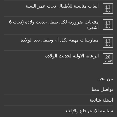
المناسبة
تعليقات
لطفلي!
ألعاب مناسبة للأطفال تحت عمر السنة
13
على
منتجات
أبريل
لا
تساعد
توجد
الأم
تعليقات
منتجات ضرورية لكل طفل حديث ولادة (تحت 6
في
13
على
حياتها
ألعاب
أبريل
أشهر)
مع
مناسبة
طفلها
لا
للأطفال
الرضيع
توجد
تحت
ممارسات مهمة لكل أم وطفل بعد الولادة
13
تعليقات
عمر
على
أبريل
السنة
لا
منتجات
توجد
ضرورية
تعليقات
لكل
الرعاية الاولية لحديث الولادة
20
على
طفل
ممارسات
فبراير
لا
حديث
مهمة
توجد
ولادة
لكل
تعليقات
(تحت
أم
على
6
وطفل
الرعاية
أشهر)
من نحن
بعد
الاولية
الولادة
لحديث
الولادة
تواصل معنا
أسئلة شائعة
سياسة الإسترجاع والإلغاء