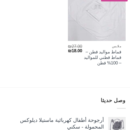
₪
27.00
ملابس
السعر
السعر
₪
18.00
قماط مواليد قطن –
الأصلي
الحالي
قماط قطني للمواليد
هو:
هو:
– 100% قطن
₪18.00.
₪27.00.
وصل حديثا
أرجوحة أطفال كهربائية ماستيلا ديلوكس
المحمولة - سكني