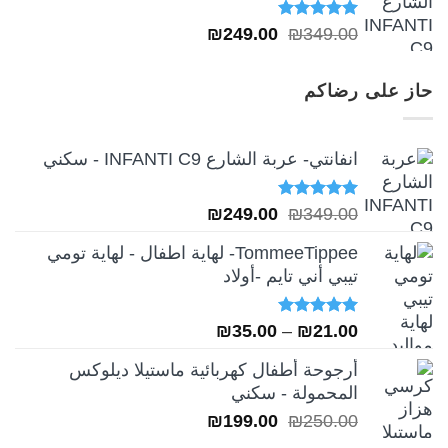
تم التقييم
السعر
السعر
₪
249.00
₪
349.00
5.00
من 5
الأصلي
الحالي
هو:
هو:
حاز على رضاكم
₪249.00.
₪349.00.
انفانتي- عربة الشارع INFANTI C9 - سكني
تم التقييم
السعر
السعر
₪
249.00
₪
349.00
5.00
من 5
الأصلي
الحالي
TommeeTippee- لهاية اطفال - لهاية تومي
هو:
هو:
تيبي أني تايم -أولاد
₪249.00.
₪349.00.
تم التقييم
نطاق
₪
35.00
–
₪
21.00
5.00
من 5
السعر:
أرجوحة أطفال كهربائية ماستيلا ديلوكس
من
المحمولة - سكني
السعر
السعر
₪
199.00
₪
250.00
خلال
الأصلي
الحالي