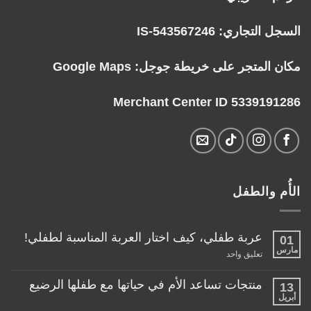
السجل التجاري: IS-543567246
مكان المتجر على خريطة جوجل:
Google Maps
Merchant Center ID 5339191286
الأُم والطفل
عربة طفلي، كيف اختار العربة المناسبة لطفلي!
01
مارس
على
تعليق واحد
عربة
طفلي،
كيف
منتجات تساعد الأم في حياتها مع طفلها الرضيع
13
اختار
أبريل
لا
العربة
توجد