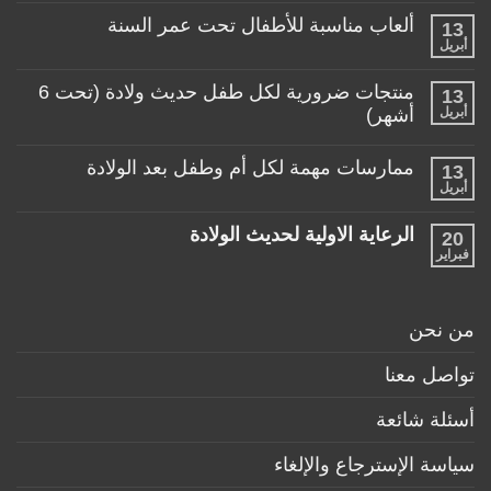
المناسبة
تعليقات
لطفلي!
ألعاب مناسبة للأطفال تحت عمر السنة
13
على
منتجات
أبريل
لا
تساعد
توجد
الأم
تعليقات
منتجات ضرورية لكل طفل حديث ولادة (تحت 6
في
13
على
حياتها
ألعاب
أبريل
أشهر)
مع
مناسبة
طفلها
لا
للأطفال
الرضيع
توجد
تحت
ممارسات مهمة لكل أم وطفل بعد الولادة
13
تعليقات
عمر
على
أبريل
السنة
لا
منتجات
توجد
ضرورية
تعليقات
لكل
الرعاية الاولية لحديث الولادة
20
على
طفل
ممارسات
فبراير
لا
حديث
مهمة
توجد
ولادة
لكل
تعليقات
(تحت
أم
على
6
وطفل
الرعاية
أشهر)
من نحن
بعد
الاولية
الولادة
لحديث
الولادة
تواصل معنا
أسئلة شائعة
سياسة الإسترجاع والإلغاء