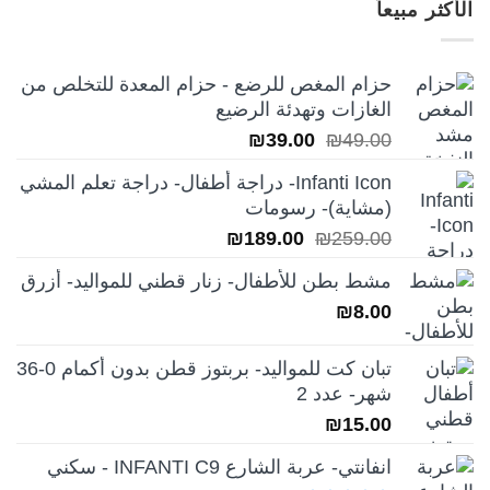
الأكثر مبيعاً
₪249.00.
₪350.00.
حزام المغص للرضع - حزام المعدة للتخلص من
الغازات وتهدئة الرضيع
السعر
السعر
₪
39.00
₪
49.00
الأصلي
الحالي
Infanti Icon- دراجة أطفال- دراجة تعلم المشي
هو:
هو:
(مشاية)- رسومات
₪39.00.
₪49.00.
السعر
السعر
₪
189.00
₪
259.00
الأصلي
الحالي
مشط بطن للأطفال- زنار قطني للمواليد- أزرق
هو:
هو:
₪
8.00
₪189.00.
₪259.00.
تبان كت للمواليد- بربتوز قطن بدون أكمام 0-36
شهر- عدد 2
₪
15.00
انفانتي- عربة الشارع INFANTI C9 - سكني