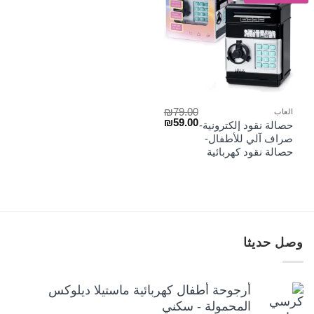
₪
79.00
العاب
السعر
السعر
₪
59.00
حصالة نقود إلكترونية-
الأصلي
الحالي
صراف آلي للأطفال-
هو:
هو:
حصالة نقود كهربائية
₪59.00.
₪79.00.
وصل حديثا
أرجوحة أطفال كهربائية ماستيلا ديلوكس
المحمولة - سكني