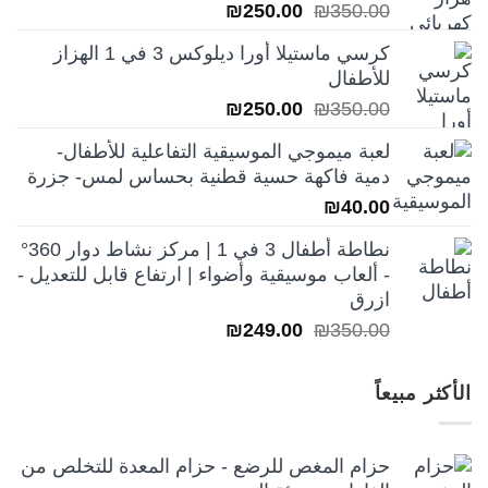
السعر
السعر
₪
250.00
₪
350.00
الأصلي
الحالي
كرسي ماستيلا أورا ديلوكس 3 في 1 الهزاز
هو:
هو:
للأطفال
₪250.00.
₪350.00.
السعر
السعر
₪
250.00
₪
350.00
الأصلي
الحالي
لعبة ميموجي الموسيقية التفاعلية للأطفال-
هو:
هو:
دمية فاكهة حسية قطنية بحساس لمس- جزرة
₪250.00.
₪350.00.
₪
40.00
نطاطة أطفال 3 في 1 | مركز نشاط دوار 360°
- ألعاب موسيقية وأضواء | ارتفاع قابل للتعديل -
ازرق
السعر
السعر
₪
249.00
₪
350.00
الأصلي
الحالي
هو:
هو:
الأكثر مبيعاً
₪249.00.
₪350.00.
حزام المغص للرضع - حزام المعدة للتخلص من