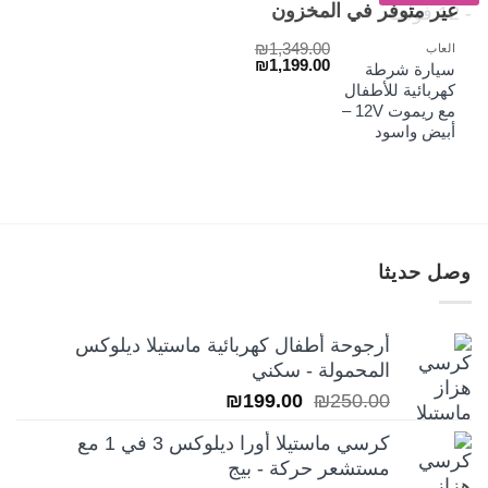
غير متوفر في المخزون
₪
1,349.00
العاب
السعر
السعر
₪
1,199.00
سيارة شرطة
الأصلي
الحالي
كهربائية للأطفال
هو:
هو:
مع ريموت 12V –
₪1,199.00.
₪1,349.00.
أبيض واسود
وصل حديثا
أرجوحة أطفال كهربائية ماستيلا ديلوكس
المحمولة - سكني
السعر
السعر
₪
199.00
₪
250.00
الأصلي
الحالي
كرسي ماستيلا أورا ديلوكس 3 في 1 مع
هو:
هو:
مستشعر حركة - بيج
₪199.00.
₪250.00.