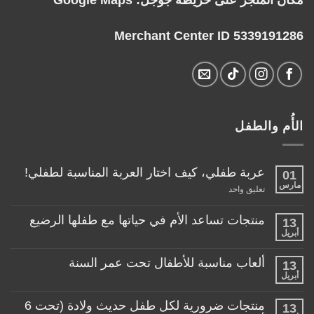
Merchant Center ID 5339191286
الأُم والطفل
عربة طفلي، كيف اختار العربة المناسبة لطفلي!
01
مارس
على
تعليق واحد
عربة
طفلي،
كيف
منتجات تساعد الأم في حياتها مع طفلها الرضيع
13
اختار
أبريل
لا
العربة
توجد
المناسبة
تعليقات
لطفلي!
ألعاب مناسبة للأطفال تحت عمر السنة
13
على
منتجات
أبريل
لا
تساعد
توجد
الأم
تعليقات
منتجات ضرورية لكل طفل حديث ولادة (تحت 6
في
13
على