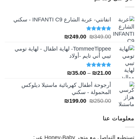
₪249.00.
₪349.00.
انفانتي- عربة الشارع INFANTI C9 - سكني
تم التقييم
السعر
السعر
₪
249.00
₪
349.00
5.00
من 5
الأصلي
الحالي
TommeeTippee- لهاية اطفال - لهاية تومي
هو:
هو:
تيبي أني تايم -أولاد
₪249.00.
₪349.00.
تم التقييم
نطاق
₪
35.00
–
₪
21.00
5.00
من 5
السعر:
أرجوحة أطفال كهربائية ماستيلا ديلوكس
من
المحمولة - سكني
السعر
السعر
₪
199.00
₪
250.00
خلال
الأصلي
الحالي
هو:
هو:
معلومات عنا
₪199.00.
₪250.00.
تستطيع التواصل مع متجر Honey-Baby عبر: