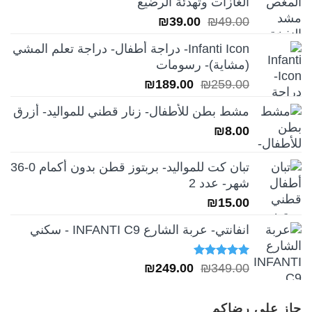
الغازات وتهدئة الرضيع
السعر
السعر
₪
39.00
₪
49.00
الأصلي
الحالي
Infanti Icon- دراجة أطفال- دراجة تعلم المشي
هو:
هو:
(مشاية)- رسومات
₪39.00.
₪49.00.
السعر
السعر
₪
189.00
₪
259.00
الأصلي
الحالي
مشط بطن للأطفال- زنار قطني للمواليد- أزرق
هو:
هو:
₪
8.00
₪189.00.
₪259.00.
تبان كت للمواليد- بربتوز قطن بدون أكمام 0-36
شهر- عدد 2
₪
15.00
انفانتي- عربة الشارع INFANTI C9 - سكني
تم التقييم
السعر
السعر
₪
249.00
₪
349.00
5.00
من 5
الأصلي
الحالي
هو:
هو:
حاز على رضاكم