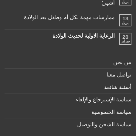
حياتها
ألعاب
أبريل
أشهر)
مع
مناسبة
طفلها
لا
للأطفال
الرضيع
توجد
تحت
ممارسات مهمة لكل أم وطفل بعد الولادة
13
تعليقات
عمر
على
أبريل
السنة
لا
منتجات
توجد
ضرورية
تعليقات
لكل
الرعاية الاولية لحديث الولادة
20
على
طفل
ممارسات
فبراير
لا
حديث
مهمة
توجد
ولادة
لكل
تعليقات
(تحت
أم
على
6
وطفل
الرعاية
أشهر)
من نحن
بعد
الاولية
الولادة
لحديث
الولادة
تواصل معنا
أسئلة شائعة
سياسة الإسترجاع والإلغاء
سياسة الخصوصية
سياسة الشحن والتوصيل