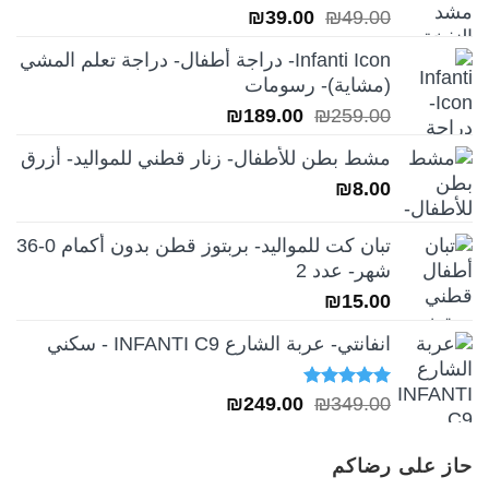
السعر
السعر
₪
39.00
₪
49.00
الأصلي
الحالي
Infanti Icon- دراجة أطفال- دراجة تعلم المشي
هو:
هو:
(مشاية)- رسومات
₪39.00.
₪49.00.
السعر
السعر
₪
189.00
₪
259.00
الأصلي
الحالي
مشط بطن للأطفال- زنار قطني للمواليد- أزرق
هو:
هو:
₪
8.00
₪189.00.
₪259.00.
تبان كت للمواليد- بربتوز قطن بدون أكمام 0-36
شهر- عدد 2
₪
15.00
انفانتي- عربة الشارع INFANTI C9 - سكني
تم التقييم
السعر
السعر
₪
249.00
₪
349.00
5.00
من 5
الأصلي
الحالي
هو:
هو:
حاز على رضاكم
₪249.00.
₪349.00.