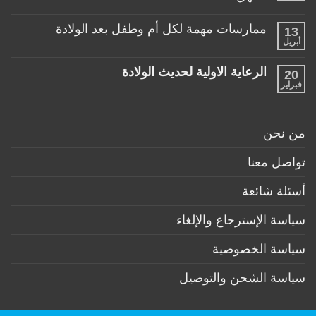
مناسبة
طفلها
لا
للأطفال
الرضيع
توجد
تحت
ممارسات مهمة لكل أم وطفل بعد الولادة
13
تعليقات
عمر
على
أبريل
السنة
لا
منتجات
توجد
ضرورية
تعليقات
لكل
الرعاية الاولية لحديث الولادة
20
على
طفل
ممارسات
فبراير
لا
حديث
مهمة
توجد
ولادة
لكل
تعليقات
(تحت
أم
على
6
وطفل
الرعاية
أشهر)
من نحن
بعد
الاولية
الولادة
لحديث
الولادة
تواصل معنا
أسئلة شائعة
سياسة الإسترجاع والإلغاء
سياسة الخصوصية
سياسة الشحن والتوصيل