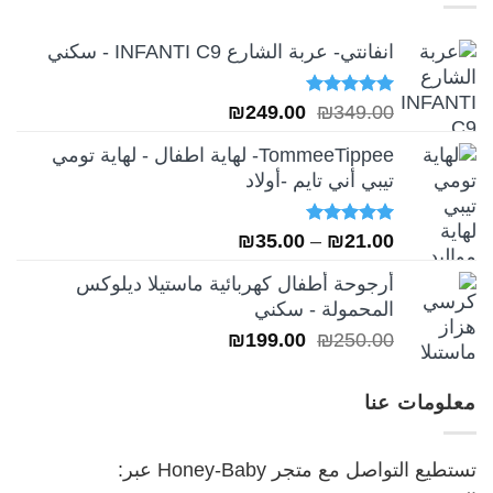
انفانتي- عربة الشارع INFANTI C9 - سكني
تم التقييم
السعر
السعر
₪
249.00
₪
349.00
5.00
من 5
الأصلي
الحالي
TommeeTippee- لهاية اطفال - لهاية تومي
هو:
هو:
تيبي أني تايم -أولاد
₪249.00.
₪349.00.
تم التقييم
نطاق
₪
35.00
–
₪
21.00
5.00
من 5
السعر:
أرجوحة أطفال كهربائية ماستيلا ديلوكس
من
المحمولة - سكني
السعر
السعر
₪
199.00
₪
250.00
خلال
الأصلي
الحالي
هو:
هو:
معلومات عنا
₪199.00.
₪250.00.
تستطيع التواصل مع متجر Honey-Baby عبر: