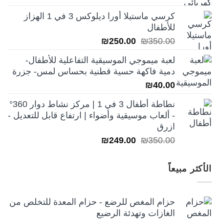
الأصلي
الحالي
كرسي ماستيلا أورا ديلوكس 3 في 1 الهزاز
هو:
هو:
للأطفال
₪250.00.
₪350.00.
السعر
السعر
₪
250.00
₪
350.00
الأصلي
الحالي
لعبة ميموجي الموسيقية التفاعلية للأطفال-
هو:
هو:
دمية فاكهة حسية قطنية بحساس لمس- جزرة
₪250.00.
₪350.00.
₪
40.00
نطاطة أطفال 3 في 1 | مركز نشاط دوار 360°
- ألعاب موسيقية وأضواء | ارتفاع قابل للتعديل -
ازرق
السعر
السعر
₪
249.00
₪
350.00
الأصلي
الحالي
هو:
هو:
الأكثر مبيعاً
₪249.00.
₪350.00.
حزام المغص للرضع - حزام المعدة للتخلص من
الغازات وتهدئة الرضيع