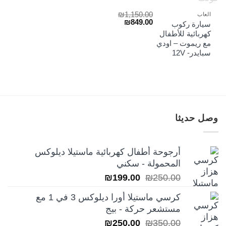
₪
1,150.00
العاب
السعر
السعر
₪
849.00
سيارة ركوب
الأصلي
الحالي
كهربائية للأطفال
هو:
هو:
مع ريموت – اودي
₪849.00.
₪1,150.00.
سبايدر- 12V
وصل حديثا
أرجوحة أطفال كهربائية ماستيلا ديلوكس
المحمولة - سكني
السعر
السعر
₪
199.00
₪
250.00
الأصلي
الحالي
كرسي ماستيلا أورا ديلوكس 3 في 1 مع
هو:
هو:
مستشعر حركة - بيج
₪199.00.
₪250.00.
السعر
السعر
₪
250.00
₪
350.00