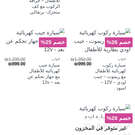
للأطفال – جرافة
هو:
هو:
الركوب مع كف
₪599.00.
₪780.00.
متحرك- برتقالي
خصم 26%
خصم 25%
₪
1,200.00
₪
1,350.00
العاب
العاب
السعر
السعر
السعر
السع
₪
899.00
₪
999.00
سيارة ركوب
سيارة جيب
الأصلي
الحالي
الأصلي
الحا
كهربائية للأطفال
كهربائية للأطفال
هو:
هو:
هو:
هو:
مع ريموت – جيب
مع جهاز تحكم عن
₪899.00.
₪1,200.00.
₪999.00.
₪1,350.00.
اودي – 12V –
بعد – 12v
اسود
خصم 26%
غير متوفر في المخزون