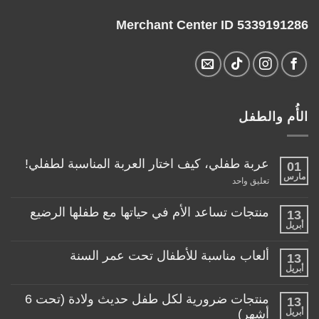
Merchant Center ID 5339191286
الأُم والطفل
عربة طفلي، كيف اختار العربة المناسبة لطفلي!
01
مارس
على
تعليق واحد
عربة
طفلي،
كيف
منتجات تساعد الأم في حياتها مع طفلها الرضيع
13
اختار
أبريل
لا
العربة
توجد
المناسبة
تعليقات
لطفلي!
ألعاب مناسبة للأطفال تحت عمر السنة
13
على
منتجات
أبريل
لا
تساعد
توجد
الأم
تعليقات
منتجات ضرورية لكل طفل حديث ولادة (تحت 6
في
13
على
حياتها
ألعاب
أبريل
أشهر)
مع