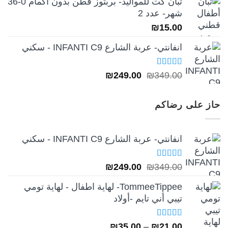
تبان كت للمواليد- بربتوز قطن بدون أكمام 0-36
شهر- عدد 2
₪
15.00
انفانتي- عربة الشارع INFANTI C9 - سكني
تم التقييم
السعر
السعر
₪
249.00
₪
349.00
5.00
من 5
الأصلي
الحالي
هو:
هو:
حاز على رضاكم
₪249.00.
₪349.00.
انفانتي- عربة الشارع INFANTI C9 - سكني
تم التقييم
السعر
السعر
₪
249.00
₪
349.00
5.00
من 5
الأصلي
الحالي
TommeeTippee- لهاية اطفال - لهاية تومي
هو:
هو:
تيبي أني تايم -أولاد
₪249.00.
₪349.00.
تم التقييم
نطاق
₪
35.00
–
₪
21.00