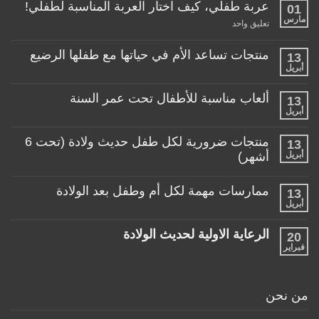
عربة طفلي، كيف اختار العربة المناسبة لطفلي!
01
مارس
على
تعليق واحد
عربة
طفلي،
كيف
منتجات تساعد الأم في حياتها مع طفلها الرضيع
13
اختار
أبريل
لا
العربة
توجد
المناسبة
تعليقات
لطفلي!
ألعاب مناسبة للأطفال تحت عمر السنة
13
على
منتجات
أبريل
لا
تساعد
توجد
الأم
تعليقات
منتجات ضرورية لكل طفل حديث ولادة (تحت 6
في
13
على
حياتها
ألعاب
أبريل
أشهر)
مع
مناسبة
طفلها
لا
للأطفال
الرضيع
توجد
تحت
ممارسات مهمة لكل أم وطفل بعد الولادة
13
تعليقات
عمر
على
أبريل
السنة
لا
منتجات
توجد
ضرورية
تعليقات
لكل
الرعاية الاولية لحديث الولادة
20
على
طفل
ممارسات
فبراير
لا
حديث
مهمة
توجد
ولادة
لكل
تعليقات
(تحت
أم
على
6
وطفل
الرعاية
أشهر)
من نحن
بعد
الاولية
الولادة
لحديث