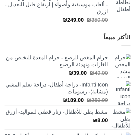
- ألعاب موسيقية وأضواء | ارتفاع قابل للتعديل -
ازرق
السعر
السعر
₪
249.00
₪
350.00
الأصلي
الحالي
هو:
هو:
الأكثر مبيعاً
₪249.00.
₪350.00.
حزام المغص للرضع - حزام المعدة للتخلص من
الغازات وتهدئة الرضيع
السعر
السعر
₪
39.00
₪
49.00
الأصلي
الحالي
Infanti Icon- دراجة أطفال- دراجة تعلم المشي
هو:
هو:
(مشاية)- رسومات
₪39.00.
₪49.00.
السعر
السعر
₪
189.00
₪
259.00
الأصلي
الحالي
مشط بطن للأطفال- زنار قطني للمواليد- أزرق
هو:
هو:
₪
8.00
₪189.00.
₪259.00.