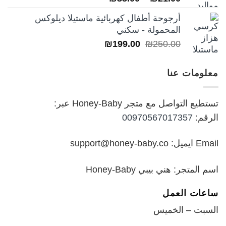
5.00
من 5
السعر:
أرجوحة أطفال كهربائية ماستيلا ديلوكس
من
المحمولة - سكني
السعر
السعر
₪
199.00
₪
250.00
خلال
الأصلي
الحالي
هو:
هو:
معلومات عنا
₪199.00.
₪250.00.
تستطيع التواصل مع متجر Honey-Baby عبر:
الرقم:
00970567017357
Email ايميل: support@honey-baby.co
اسم المتجر: هني بيبي Honey-Baby
ساعات العمل
السبت – الخميس