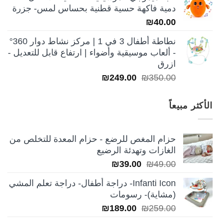
دمية فاكهة حسية قطنية بحساس لمس- جزرة
₪250.00.
₪350.00.
₪
40.00
نطاطة أطفال 3 في 1 | مركز نشاط دوار 360°
- ألعاب موسيقية وأضواء | ارتفاع قابل للتعديل -
ازرق
السعر
السعر
₪
249.00
₪
350.00
الأصلي
الحالي
هو:
هو:
الأكثر مبيعاً
₪249.00.
₪350.00.
حزام المغص للرضع - حزام المعدة للتخلص من
الغازات وتهدئة الرضيع
السعر
السعر
₪
39.00
₪
49.00
الأصلي
الحالي
Infanti Icon- دراجة أطفال- دراجة تعلم المشي
هو:
هو:
(مشاية)- رسومات
₪39.00.
₪49.00.
السعر
السعر
₪
189.00
₪
259.00
الأصلي
الحالي