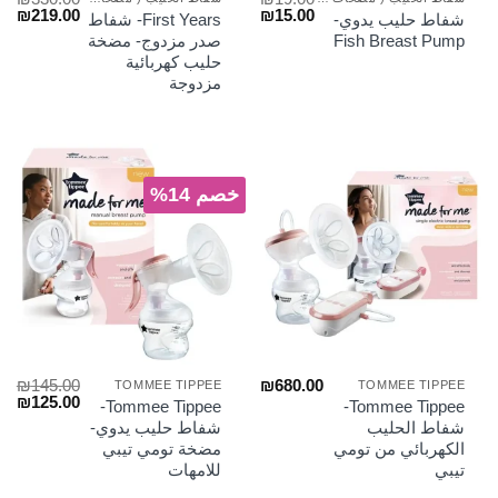
السعر
السعر
السعر
الس
₪
219.00
₪
15.00
شفاط حليب يدوي-
First Years- شفاط
الأصلي
الحالي
الأصلي
الح
Fish Breast Pump
صدر مزدوج- مضخة
هو:
هو:
هو:
هو:
حليب كهربائية
₪219.00.
₪330.00.
₪15.00.
₪19.00.
مزدوجة
خصم 14%
₪
145.00
₪
680.00
TOMMEE TIPPEE
TOMMEE TIPPEE
السعر
الس
₪
125.00
Tommee Tippee-
Tommee Tippee-
الأصلي
الح
شفاط الحليب
شفاط حليب يدوي-
هو:
هو:
الكهربائي من تومي
مضخة تومي تيبي
₪125.00.
₪145.00.
تيبي
للامهات