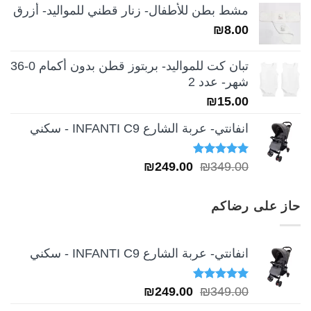
مشط بطن للأطفال- زنار قطني للمواليد- أزرق
هو:
هو:
₪
8.00
₪189.00.
₪259.00.
تبان كت للمواليد- بربتوز قطن بدون أكمام 0-36
شهر- عدد 2
₪
15.00
انفانتي- عربة الشارع INFANTI C9 - سكني
تم التقييم
السعر
السعر
₪
249.00
₪
349.00
5.00
من 5
الأصلي
الحالي
هو:
هو:
حاز على رضاكم
₪249.00.
₪349.00.
انفانتي- عربة الشارع INFANTI C9 - سكني
تم التقييم
السعر
السعر
₪
249.00
₪
349.00
5.00
من 5
الأصلي
الحالي