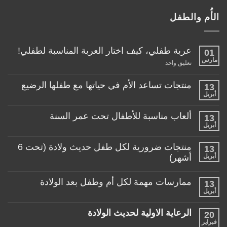
الأُم والطفل
عربة طفلي، كيف اختار العربة المناسبة لطفلي!
01
مارس
على
تعليق واحد
عربة
طفلي،
كيف
منتجات تساعد الأم في حياتها مع طفلها الرضيع
13
اختار
أبريل
لا
العربة
توجد
المناسبة
تعليقات
لطفلي!
ألعاب مناسبة للأطفال تحت عمر السنة
13
على
منتجات
أبريل
لا
تساعد
توجد
الأم
تعليقات
منتجات ضرورية لكل طفل حديث ولادة (تحت 6
في
13
على
حياتها
ألعاب
أبريل
أشهر)
مع
مناسبة
طفلها
لا
للأطفال
الرضيع
توجد
تحت
ممارسات مهمة لكل أم وطفل بعد الولادة
13
تعليقات
عمر
على
أبريل
السنة
لا
منتجات
توجد
ضرورية
تعليقات
لكل
الرعاية الاولية لحديث الولادة
20
على
طفل
ممارسات
فبراير
لا
حديث