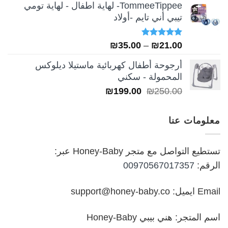
TommeeTippee- لهاية اطفال - لهاية تومي
هو:
هو:
تيبي أني تايم -أولاد
₪249.00.
₪349.00.
تم التقييم
نطاق
₪
35.00
–
₪
21.00
5.00
من 5
السعر:
أرجوحة أطفال كهربائية ماستيلا ديلوكس
من
المحمولة - سكني
السعر
السعر
₪
199.00
₪
250.00
خلال
الأصلي
الحالي
هو:
هو:
معلومات عنا
₪199.00.
₪250.00.
تستطيع التواصل مع متجر Honey-Baby عبر:
الرقم:
00970567017357
Email ايميل: support@honey-baby.co
اسم المتجر: هني بيبي Honey-Baby