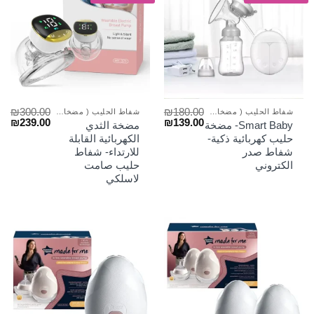
₪
300.00
₪
180.00
شفاط الحليب ( مضخات الصدر)
شفاط الحليب ( مضخات الصدر)
السعر
السعر
السعر
الس
₪
239.00
₪
139.00
Smart Baby- مضخة
مضخة الثدي
الأصلي
الحالي
الأصلي
الح
حليب كهربائية ذكية-
الكهربائية القابلة
هو:
هو:
هو:
هو:
شفاط صدر
للارتداء- شفاط
₪239.00.
₪300.00.
₪139.00.
₪180.00.
الكتروني
حليب صامت
لاسلكي