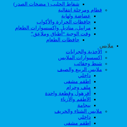
شفاط الحليب ( مضخات الصدر)
فطام ومرحلة انتقالية
عضاضة ولهاية
حافظات الحرارة والأكواب
مراييل، مناديل واكسسوارات الطعام
وقت الوجبة “أطباق وملاعق”
حافظات الطعام
ملابس
الأحذية والجرابات
اكسسوارات الملابس
شنط وحقائب
ملابس الربيع والصيف
داخلي
اطقم مشفى
ملف وحرام
أفرهول وقطعة واحدة
الأطقم والأزياء
بيجامة
ملابس الشتاء والخريف
داخلي
اطقم مشفى