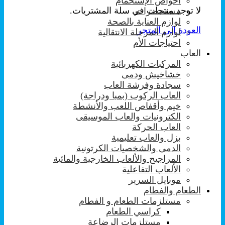
احواض الإستحمام
لا توجد منتجات في سلة المشتريات.
مستحضرات
لوازم العناية بالصحة
العودة إلى المتجر
لوازم المرحلة الانتقالية
احتياجات الأم
العاب
المركبات الكهربائية
خشاخيش ودمى
سجادة وفرشة العاب
العاب الركوب (بمبا ودراجة)
خيم وأقفاص اللعب والأنشطة
الكترونيات والعاب الموسيقى
العاب الحركة
بزل والعاب تعليمية
الدمى والشخصيات الكرتونية
المراجيح والألعاب الخارجية والمائية
الألعاب التفاعلية
موبايل السرير
الطعام والفطام
مستلزمات الطعام و الفطام
كراسي الطعام
مستلزمات الرضاعة