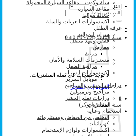
سلة وكوت – مقاعد السيارة المحمولة
مقاعد السيارة
البحث
حمالة مواليد
عن:
اكسسوارات العربات والسلة
غرفة الطفل
سراير المواليد
سلة المشتريات /
0.00
₪
0
قفص ومهد متنقل
مفارش
مرتبة
مستلزمات السلامة والأمان
مراقبة الطفل
إكسسوارات السراير
لا توجد منتجات في سلة المشتريات.
موبايل السرير
دراجات المشي والمراجيح
العودة إلى المتجر
مراجيح وترمبولين
دراجات تعلم المشي
0
مشاية (ووكر)
سلة المشتريات
استحمام وعناية
التخلص من الحفاض ومستلزماته
كهربائيات
اكسسوارات ولوازم الإستحمام