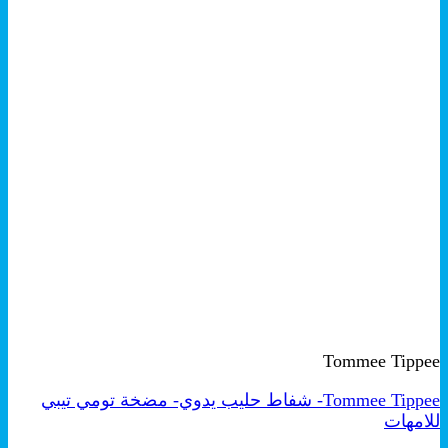
+
معاينة سريعة
Tommee Tippee
Tommee Tippee- شفاط حليب يدوي- مضخة تومي تيبي
للامهات