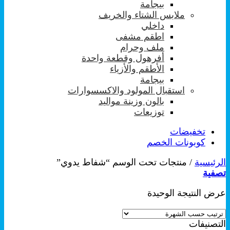
بيجامة
ملابس الشتاء والخريف
داخلي
اطقم مشفى
ملف وحرام
أفرهول وقطعة واحدة
الأطقم والأزياء
بيجامة
استقبال المولود والاكسسوارات
بالون وزينة مواليد
توزيعات
تخفيضات
كوبونات الخصم
الرئيسية
/
منتجات تحت الوسم “شفاط يدوي”
تصفية
عرض النتيجة الوحيدة
التصنيفات