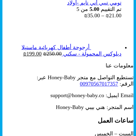
تومي تيبي أني تايم -أولاد
تم التقييم
5.00
من 5
نطاق
₪
35.00
–
₪
21.00
السعر:
من
خلال
أرجوحة أطفال كهربائية ماستيلا
السعر
السعر
ديلوكس المحمولة - سكني
250.00
₪
199.00
₪
الأصلي
الحالي
معلومات عنا
هو:
هو:
₪199.00.
₪250.00.
تستطيع التواصل مع متجر Honey-Baby عبر:
الرقم:
00970567017357
Email ايميل: support@honey-baby.co
اسم المتجر: هني بيبي Honey-Baby
ساعات العمل
السبت – الخميس