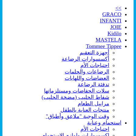
>>
GRACO
INFANTI
JOIE
Kidilo
MASTELA
Tommee Tippee
أجهزة التعقيم
أكسسوارات الرضاعة
احتياجات الأم
الرضاعات والحلمات
العضاضات واللهايات
تدفئة الرضاعة
سلات الحفاضات ومستلزماتها
شفاط الحليب (مضخة الحليب)
مراييل الطعام
منتجات العناية بالطفل
وقت الوجبة "ملاعق وأطباق"
استحمام وعناية
احتياجات الأم
اكسسوارات ولوازم الإستحمام