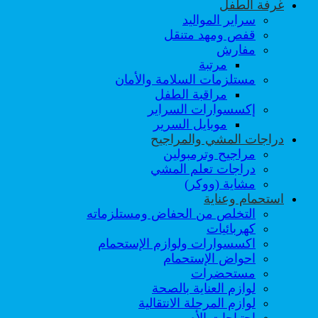
غرفة الطفل
سراير المواليد
قفص ومهد متنقل
مفارش
مرتبة
مستلزمات السلامة والأمان
مراقبة الطفل
إكسسوارات السراير
موبايل السرير
دراجات المشي والمراجيح
مراجيح وترمبولين
دراجات تعلم المشي
مشاية (ووكر)
استحمام وعناية
التخلص من الحفاض ومستلزماته
كهربائيات
اكسسوارات ولوازم الإستحمام
احواض الإستحمام
مستحضرات
لوازم العناية بالصحة
لوازم المرحلة الانتقالية
احتياجات الأم