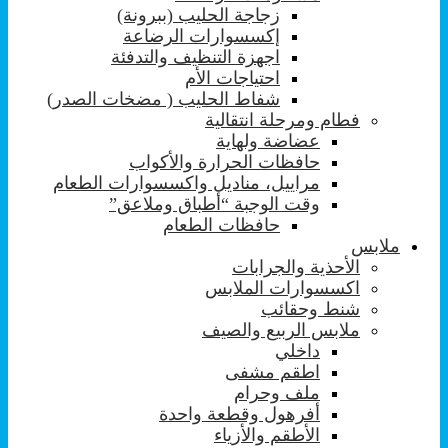
زجاجة الحليب (ببرونة)
إكسسوارات الرضاعة
اجهزة التنظيف والتدفئة
احتياجات الأم
شفاط الحليب ( مضخات الصدر)
فطام ومرحلة انتقالية
عضاضة ولهاية
حافظات الحرارة والأكواب
مراييل، مناديل واكسسوارات الطعام
وقت الوجبة “أطباق وملاعق”
حافظات الطعام
ملابس
الأحذية والجرابات
اكسسوارات الملابس
شنط وحقائب
ملابس الربيع والصيف
داخلي
اطقم مشفى
ملف وحرام
أفرهول وقطعة واحدة
الأطقم والأزياء