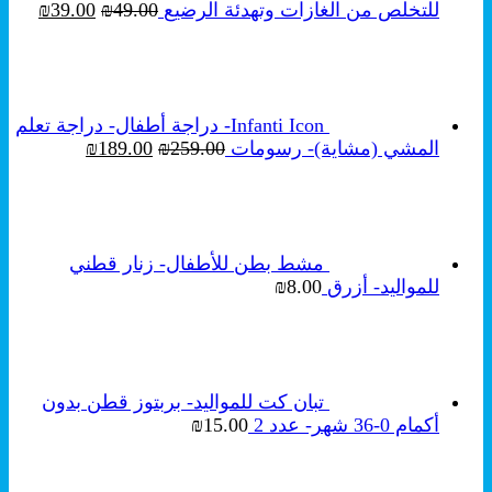
السعر
السع
للتخلص من الغازات وتهدئة الرضيع
49.00
₪
39.00
₪
الأصلي
الحال
هو:
هو:
₪39.00.
₪49.00.
Infanti Icon- دراجة أطفال- دراجة تعلم
السعر
السعر
المشي (مشاية)- رسومات
259.00
₪
189.00
₪
الأصلي
الحالي
هو:
هو:
₪189.00.
₪259.00.
مشط بطن للأطفال- زنار قطني
للمواليد- أزرق
8.00
₪
تبان كت للمواليد- بربتوز قطن بدون
أكمام 0-36 شهر- عدد 2
15.00
₪