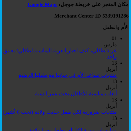
مكان المتجر على خريطة جوجل:
Google Maps
Merchant Center ID 5339191286
الأُم والطفل
01
مارس
عربة طفلي، كيف اختار العربة المناسبة لطفلي!
تعليق
على
واحد
عربة
13
طفلي،
أبريل
كيف
لا
منتجات تساعد الأم في حياتها مع طفلها الرضيع
اختار
توجد
13
العربة
تعليقات
أبريل
على
المناسبة
لا
ألعاب مناسبة للأطفال تحت عمر السنة
منتجات
لطفلي!
توجد
13
تساعد
تعليقات
أبريل
على
الأم
لا
منتجات ضرورية لكل طفل حديث ولادة (تحت 6 أشهر)
ألعاب
في
تو
13
مناسبة
حياتها
تع
أبريل
للأطفال
مع
عل
لا
ممارسات مهمة لكل أم وطفل بعد الولادة