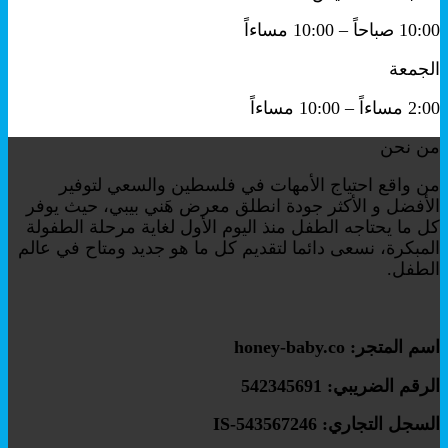
10:00 صباحاً – 10:00 مساءاً
الجمعة
2:00 مساءاً – 10:00 مساءاً
من نحن
من واقع احتياج الأمهات في فلسطين والسعي لتوفير
الأفضل و الأكثر جودة انطلق معرض هَني بيبي، حيث يوفر
كل ما يحتاجه الطفل منذ اليوم الأول لغاية مرحلة الطفولة
المبكرة، نسعى دائما لتقديم كل ما هو جديد ومتاح في عالم
الطفل.
اسم المتجر: honey-baby.co
الرقم الضريبي: 542345691
السجل التجاري: IS-543567246