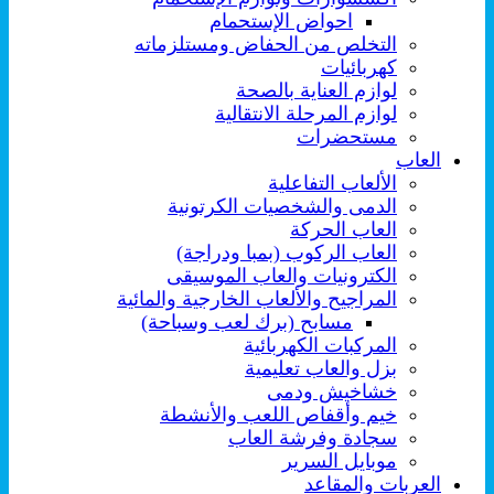
احواض الإستحمام
التخلص من الحفاض ومستلزماته
كهربائيات
لوازم العناية بالصحة
لوازم المرحلة الانتقالية
مستحضرات
العاب
الألعاب التفاعلية
الدمى والشخصيات الكرتونية
العاب الحركة
العاب الركوب (بمبا ودراجة)
الكترونيات والعاب الموسيقى
المراجيح والألعاب الخارجية والمائية
مسابح (برك لعب وسباحة)
المركبات الكهربائية
بزل والعاب تعليمية
خشاخيش ودمى
خيم وأقفاص اللعب والأنشطة
سجادة وفرشة العاب
موبايل السرير
العربات والمقاعد