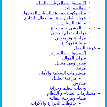
اكسسوارات العربات والسلة
حمالة مواليد
سلة وكوت - مقاعد السيارة المحمولة
عربات اطفال - عربة أطفال للشارع
مقاعد السيارة
دراجات المشي والمراجيح
دراجات تعلم المشي
مراجيح وترمبولين
مشاية (ووكر)
غرفة الطفل
إكسسوارات السراير
سراير المواليد
قفص ومهد متنقل
مرتبة
مستلزمات السلامة والأمان
مراقبة الطفل
مفارش
وحدات تنظيم وخزانة
مستلزمات الطعام و الفطام
فطام ومرحلة انتقالية
حافظات الحرارة والأكواب