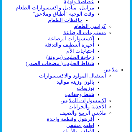
عضاضة ولهاية
مراييل، مناديل واكسسوارات الطعام
وقت الوجبة "أطباق وملاعق"
حافظات الطعام
كراسي الطعام
مستلزمات الرضاعة
إكسسوارات الرضاعة
اجهزة التنظيف والتدفئة
احتياجات الأم
زجاجة الحليب (ببرونة)
شفاط الحليب ( مضخات الصدر)
ملابس
استقبال المولود والاكسسوارات
بالون وزينة مواليد
توزيعات
شنط وحقائب
اكسسوارات الملابس
الأحذية والجرابات
ملابس الربيع والصيف
أفرهول وقطعة واحدة
اطقم مشفى
الأطقم والأزياء