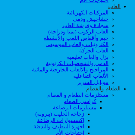
العاب
المركبات الكهربائية
خشاخيش ودمى
سجادة وفرشة العاب
العاب الركوب (بمبا ودراجة)
خيم وأقفاص اللعب والأنشطة
الكترونيات والعاب الموسيقى
العاب الحركة
بزل والعاب تعليمية
الدمى والشخصيات الكرتونية
المراجيح والألعاب الخارجية والمائية
الألعاب التفاعلية
موبايل السرير
الطعام والفطام
مستلزمات الطعام و الفطام
كراسي الطعام
مستلزمات الرضاعة
زجاجة الحليب (ببرونة)
إكسسوارات الرضاعة
اجهزة التنظيف والتدفئة
احتياجات الأم