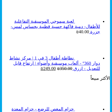
الأصلي
الحالي
هو:
هو:
₪250.00.
₪350.00.
لعبة ميموجي الموسيقية التفاعلية
للأطفال- دمية فاكهة حسية قطنية بحساس لمس-
جزرة
40.00
₪
نطاطة أطفال 3 في 1 | مركز نشاط
دوار 360° - ألعاب موسيقية وأضواء | ارتفاع قابل
السعر
السعر
للتعديل - ازرق
350.00
₪
249.00
₪
الأصلي
الحالي
الأكثر مبيعاً
هو:
هو:
₪249.00.
₪350.00.
حزام المغص للرضع - حزام المعدة