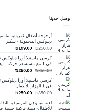
وصل حديثا
أرجوحة أطفال كهربائية ماستيل
ديلوكس المحمولة - سكني
السعر
السعر
₪
199.00
₪
250.00
الأصلي
الحالي
كرسي ماس
هو:
هو:
في 1 مع مستشعر حركة - بيج
₪199.00.
₪250.00.
السعر
السعر
₪
250.00
₪
350.00
الأصلي
الحالي
كرسي ماس
هو:
هو:
في 1 الهزاز للأطفال
₪250.00.
₪350.00.
السعر
السعر
₪
250.00
₪
350.00
الأصلي
الحالي
لعبة ميموجي الموسيقية التفاع
هو:
هو:
للأطفال- دمية فاكهة حسية قط