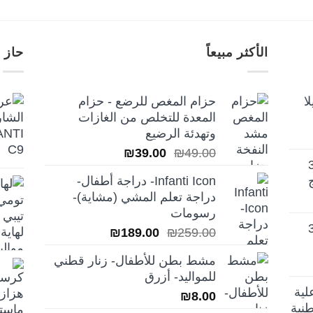
الأكثر مبيعاً
حاز 
ا
حزام المغص للرضع - حزام
المعدة للتخلص من الغازات
وتهدئة الرضيع
السعر
السعر
₪
39.00
₪
49.00
تيلا أورا ديلوكس 3
الأصلي
الحالي
Infanti Icon- دراجة أطفال-
هو:
هو:
دراجة تعلم المشي (مشاية)-
₪39.00.
₪49.00.
رسومات
تيلا أورا ديلوكس 3
السعر
السعر
₪
189.00
₪
259.00
الأصلي
الحالي
مشط بطن للأطفال- زنار قطني
هو:
هو:
للمواليد- أزرق
₪189.00.
₪259.00.
لية
₪
8.00
نية