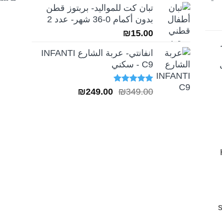
تبان كت للمواليد- بربتوز قطن
بدون أكمام 0-36 شهر- عدد 2
₪
15.00
انفانتي- عربة الشارع INFANTI
C9 - سكني
تم التقييم
السعر
السعر
₪
249.00
₪
349.00
5.00
من 5
الأصلي
الحالي
هو:
هو:
₪249.00.
₪349.00.
H