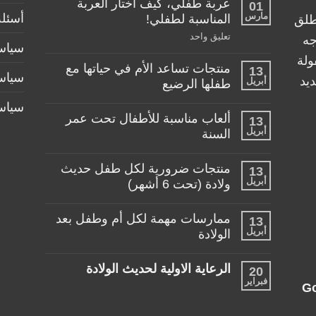
عربة طفلي، كيف اختار العربة
01
مارس
أسئلة
المناسبة لطفلي!
طلق
على
تعليق واحد
جه
سياسة
عربة
طفلي،
ولة
منتجات تساعد الأم في حياتها مع
كيف
13
سياس
اختار
يد
أبريل
طفلها الرضيع
العربة
المناسبة
لا
سياس
لطفلي!
توجد
ألعاب مناسبة للأطفال تحت عمر
13
تعليقات
أبريل
على
السنة
منتجات
لا
تساعد
توجد
الأم
منتجات ضرورية لكل طفل حديث
13
تعليقات
في
أبريل
على
ولادة (تحت 6 أشهر)
حياتها
ألعاب
مع
لا
مناسبة
طفلها
توجد
للأطفال
الرضيع
ممارسات مهمة لكل أم وطفل بعد
13
تعليقات
تحت
أبريل
على
الولادة
عمر
منتجات
السنة
لا
ضرورية
توجد
لكل
الرعاية الاولية لحديث الولادة
20
تعليقات
طفل
فبراير
على
حديث
لا
G
ممارسات
ولادة
توجد
مهمة
(تحت
تعليقات
لكل