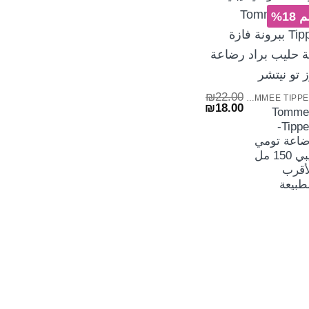
18%
+
₪
22.00
TOMMEE TIPPEE
السعر
السعر
₪
18.00
Tomme
الأصلي
الحالي
Tippee-
هو:
هو:
₪18.00.
₪22.00.
ضاعة تومي
تيبي 150 مل
أقرب
طبيعة