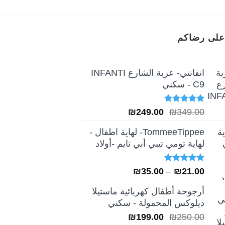
على رضاكم
انفانتي- عربة الشارع INFANTI
C9 - سكني
تم التقييم
السعر
السعر
₪
249.00
₪
349.00
5.00
من 5
الأصلي
الحالي
TommeeTippee- لهاية اطفال -
هو:
هو:
لهاية تومي تيبي أني تايم -أولاد
₪249.00.
₪349.00.
تم التقييم
نطاق
₪
35.00
–
₪
21.00
5.00
من 5
السعر:
أرجوحة أطفال كهربائية ماستيلا
من
ديلوكس المحمولة - سكني
السعر
السعر
₪
199.00
₪
250.00
خلال