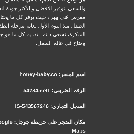
والسعي لتوفير الأفضل و الأكثر جودة ان
معرض هَني بيبي، حيث يوفر كل ما يحتا
الطفل منذ اليوم الأول لغاية مرحلة الطف
المبكرة، نسعى دائما لتقديم كل ما هو جد
ومتاح في عالم الطفل.
اسم المتجر: honey-baby.co
الرقم الضريبي: 542345691
السجل التجاري: IS-543567246
مكان المتجر على خريطة جوجل:
oogle
Maps