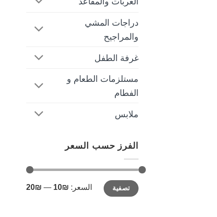
العربات والمقاعد
دراجات المشي
والمراجيح
غرفة الطفل
مستلزمات الطعام و
الفطام
ملابس
الفرز حسب السعر
أدنى
أعلى
السعر:
₪10
—
₪20
تصفية
سعر
سعر