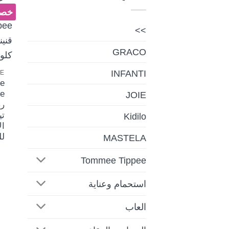
خصم 
>>
GRACO
INFANTI
e
JOIE
ر
Kidilo
ال
لل
MASTELA
Tommee Tippee
استحمام وعناية
العاب