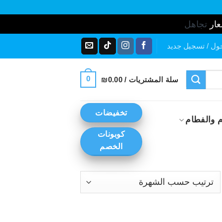
عار
تجاهل
ول / تسجيل جديد
0
سلة المشتريات /
0.00
₪
تخفيضات
 والفطام
كوبونات
الخصم