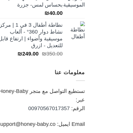
₪250.00.
₪350.00.
بحساس لمس- جزرة
₪
40.00
نطاطة أطفال 3 في 1 | مركز
نشاط دوار 360° - ألعاب
موسيقية وأضواء | ارتفاع قابل
للتعديل - ازرق
السعر
السعر
₪
249.00
₪
350.00
الأصلي
الحالي
هو:
هو:
معلومات عنا
₪249.00.
₪350.00.
تستطيع التواصل مع متجر oney-Baby
عبر:
الرقم:
00970567017357
Email ايميل: support@honey-baby.co