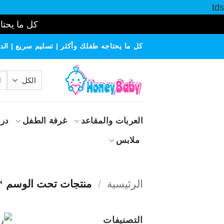
tds
كل ما يحتاج
خطي
كل ما يحتاجه طفلك وأكثر | تسليم سريع | الدف
لمحتوى
الب
عن
العربات والمقاعد
غرفة الطفل
درا
ملابس
الرئيسية
/
منتجات تحت الوسم 
التصنيفات