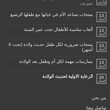
مارس
على
تعليق واحد
عربة
طفلي،
كيف
منتجات تساعد الأم في حياتها مع طفلها الرضيع
13
اختار
أبريل
لا
العربة
توجد
المناسبة
تعليقات
لطفلي!
ألعاب مناسبة للأطفال تحت عمر السنة
13
على
منتجات
أبريل
لا
تساعد
توجد
الأم
تعليقات
منتجات ضرورية لكل طفل حديث ولادة (تحت 6
في
13
على
حياتها
ألعاب
أبريل
أشهر)
مع
مناسبة
طفلها
لا
للأطفال
الرضيع
توجد
تحت
ممارسات مهمة لكل أم وطفل بعد الولادة
13
تعليقات
عمر
على
أبريل
السنة
لا
منتجات
توجد
ضرورية
تعليقات
لكل
الرعاية الاولية لحديث الولادة
20
على
طفل
ممارسات
فبراير
لا
حديث
مهمة
توجد
ولادة
لكل
تعليقات
(تحت
أم
على
6
وطفل
الرعاية
أشهر)
من نحن
بعد
الاولية
الولادة
لحديث
الولادة
تواصل معنا