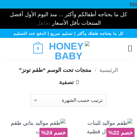
tds
كل ما يحتاجه أطفالكم وأكثر ... منذ اليوم الأول أفضل
المنتجات بأقل الأسعار
تجاهل
خطي
كل ما يحتاجه طفلك وأكثر | تسليم سريع | الدفع عند التسليم
لمحتوى
0
الرئيسية
/
منتجات تحت الوسم “طقم تونز”
تصفية
خصم 22%
خصم 24%