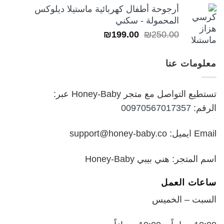
السعر:
أرجوحة أطفال كهربائية ماستيلا ديلوكس
من
المحمولة - سكني
السعر
السعر
₪
199.00
₪
250.00
خلال
الأصلي
الحالي
هو:
هو:
معلومات عنا
₪199.00.
₪250.00.
تستطيع التواصل مع متجر Honey-Baby عبر:
الرقم:
00970567017357
Email ايميل: support@honey-baby.co
اسم المتجر: هني بيبي Honey-Baby
ساعات العمل
السبت – الخميس