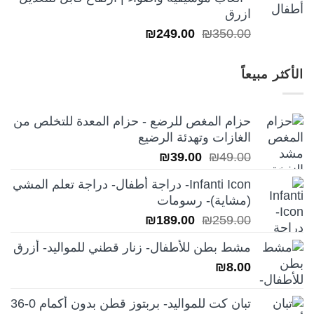
ازرق
السعر
السعر
₪
249.00
₪
350.00
الأصلي
الحالي
هو:
هو:
الأكثر مبيعاً
₪249.00.
₪350.00.
حزام المغص للرضع - حزام المعدة للتخلص من
الغازات وتهدئة الرضيع
السعر
السعر
₪
39.00
₪
49.00
الأصلي
الحالي
Infanti Icon- دراجة أطفال- دراجة تعلم المشي
هو:
هو:
(مشاية)- رسومات
₪39.00.
₪49.00.
السعر
السعر
₪
189.00
₪
259.00
الأصلي
الحالي
مشط بطن للأطفال- زنار قطني للمواليد- أزرق
هو:
هو:
₪
8.00
₪189.00.
₪259.00.
تبان كت للمواليد- بربتوز قطن بدون أكمام 0-36