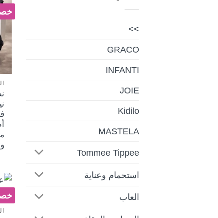
خصم 
>>
GRACO
INFANTI
ال
JOIE
ن
Kidilo
أط
MASTELA
مق
وم
Tommee Tippee
استحمام وعناية
خصم 
العاب
ال