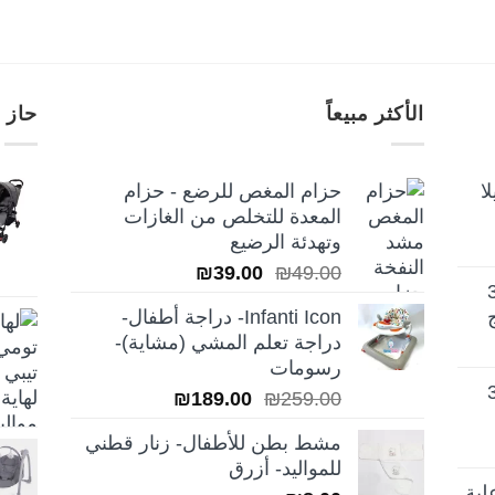
الأكثر مبيعاً
حاز 
ا
حزام المغص للرضع - حزام
المعدة للتخلص من الغازات
وتهدئة الرضيع
السعر
السعر
₪
39.00
₪
49.00
تيلا أورا ديلوكس 3
الأصلي
الحالي
Infanti Icon- دراجة أطفال-
هو:
هو:
دراجة تعلم المشي (مشاية)-
₪39.00.
₪49.00.
رسومات
تيلا أورا ديلوكس 3
السعر
السعر
₪
189.00
₪
259.00
الأصلي
الحالي
مشط بطن للأطفال- زنار قطني
هو:
هو:
للمواليد- أزرق
₪189.00.
₪259.00.
لية