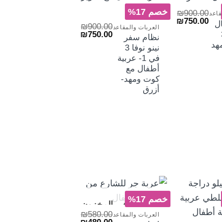
هرة
+
خصم 17%
₪
900.00
قاعد
السعر
السعر
₪
750.00
ل
₪
900.00
العربات والمقاعد
الأصلي
الحالي
السعر
السعر
 3
₪
750.00
هو:
هو:
نظام سفر
الأصلي
الحالي
₪750.00.
₪900.00.
 مهد
نينو نوفا 3
هو:
هو:
₪750.00.
₪900.00.
في 1- عربية
أطفال مع
كوت ومهد-
أزرق
+
خصم 17%
غير متوفر في المخزون
₪
580.00
العربات والمقاعد
السعر
السعر