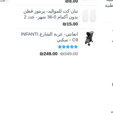
₪
8.00
نية
تبان كت للمواليد- بربتوز قطن
بدون أكمام 0-36 شهر- عدد 2
₪
15.00
انفانتي- عربة الشارع INFANTI
C9 - سكني
تم التقييم
السعر
السعر
₪
249.00
₪
349.00
5.00
من 5
الأصلي
الحالي
هو:
هو:
₪249.00.
₪349.00.
H