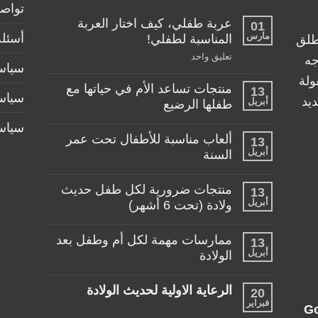
تواصل
عربة طفلي، كيف اختار العربة
01
مارس
أسئلة
المناسبة لطفلي!
طلق
على
تعليق واحد
جه
سياسة
عربة
طفلي،
ولة
منتجات تساعد الأم في حياتها مع
كيف
13
سياس
اختار
يد
أبريل
طفلها الرضيع
العربة
المناسبة
لا
سياس
لطفلي!
توجد
ألعاب مناسبة للأطفال تحت عمر
13
تعليقات
أبريل
على
السنة
منتجات
لا
تساعد
توجد
الأم
منتجات ضرورية لكل طفل حديث
13
تعليقات
في
أبريل
على
ولادة (تحت 6 أشهر)
حياتها
ألعاب
مع
لا
مناسبة
طفلها
توجد
للأطفال
الرضيع
ممارسات مهمة لكل أم وطفل بعد
13
تعليقات
تحت
أبريل
على
الولادة
عمر
منتجات
السنة
لا
ضرورية
توجد
لكل
الرعاية الاولية لحديث الولادة
20
تعليقات
طفل
فبراير
على
حديث
لا
G
ممارسات
ولادة
توجد