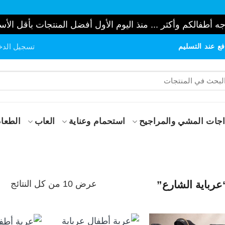
ه أطفالكم وأكثر ... منذ اليوم الأول أفضل المنتجات بأقل الأس
ع عند التسليم
تسجيل الدخ
حث
:
جات المشي والمراجيح
استحمام وعناية
العاب
الطعام
تم
عرض ⁦10⁩ من كل النتائج
رباية الشارع”
الف
حس