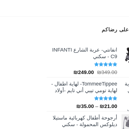
على رضاكم
انفانتي- عربة الشارع INFANTI
C9 - سكني
تم التقييم
السعر
السعر
₪
249.00
₪
349.00
5.00
من 5
الأصلي
الحالي
TommeeTippee- لهاية اطفال -
هو:
هو:
لهاية تومي تيبي أني تايم -أولاد
₪249.00.
₪349.00.
تم التقييم
نطاق
₪
35.00
–
₪
21.00
5.00
من 5
السعر:
أرجوحة أطفال كهربائية ماستيلا
من
ديلوكس المحمولة - سكني