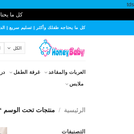
tds
كل ما يحتاج
خطي
كل ما يحتاجه طفلك وأكثر | تسليم سريع | الدف
لمحتوى
الب
عن
العربات والمقاعد
غرفة الطفل
درا
ملابس
الرئيسية
/
منتجات تحت الوسم “ع
التصنيفات