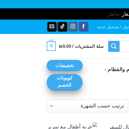
عار
تجاهل
ول / تسجيل جديد
0
سلة المشتريات /
0.00
₪
تخفيضات
 والفطام
كوبونات
الخصم
رز
ب
+