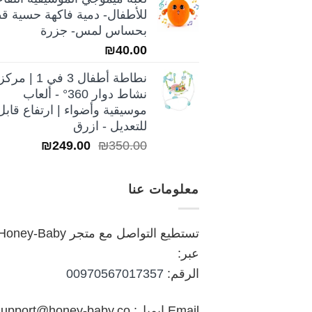
هو:
هو:
للأطفال- دمية فاكهة حسية قط
₪250.00.
₪350.00.
بحساس لمس- جزرة
₪
40.00
نطاطة أطفال 3 في 1 | مركز
نشاط دوار 360° - ألعاب
موسيقية وأضواء | ارتفاع قابل
للتعديل - ازرق
السعر
السعر
₪
249.00
₪
350.00
الأصلي
الحالي
هو:
هو:
معلومات عنا
₪249.00.
₪350.00.
تستطيع التواصل مع متجر oney-Baby
عبر:
الرقم:
00970567017357
Email ايميل: support@honey-baby.co