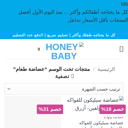
tds
كل ما يحتاجه أطفالكم وأكثر ... منذ اليوم الأول أفضل
المنتجات بأقل الأسعار
تجاهل
خطي
كل ما يحتاجه طفلك وأكثر | تسليم سريع | الدفع عند التسليم
لمحتوى
0
الرئيسية
/
منتجات تحت الوسم “عضاضة طعام”
تصفية
خصم 18%
خصم 31%
عضاضة ولهاية
عضاضة سيليكون للفواكه