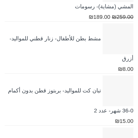
المشي (مشاية)- رسومات
السعر
السعر
₪
189.00
₪
259.00
الأصلي
الحالي
هو:
هو:
مشط بطن للأطفال- زنار قطني للمواليد-
₪189.00.
₪259.00.
أزرق
₪
8.00
تبان كت للمواليد- بربتوز قطن بدون أكمام
0-36 شهر- عدد 2
₪
15.00