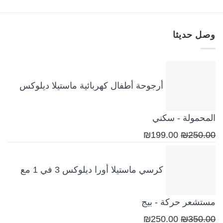
₪18.00.
₪22.00.
وصل حديثا
أرجوحة أطفال كهربائية ماستيلا ديلوكس
المحمولة - سكني
السعر
السعر
₪
199.00
₪
250.00
الأصلي
الحالي
هو:
هو:
كرسي ماستيلا أورا ديلوكس 3 في 1 مع
₪199.00.
₪250.00.
مستشعر حركة - بيج
السعر
السعر
₪
250.00
₪
350.00