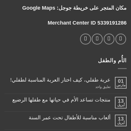
مكان المتجر على خريطة جوجل:
Google Maps
Merchant Center ID 5339191286
الأُم والطفل
عربة طفلي، كيف اختار العربة المناسبة لطفلي!
01
مارس
على
تعليق واحد
عربة
طفلي،
كيف
منتجات تساعد الأم في حياتها مع طفلها الرضيع
13
اختار
أبريل
لا
العربة
توجد
المناسبة
تعليقات
لطفلي!
ألعاب مناسبة للأطفال تحت عمر السنة
13
على
منتجات
أبريل
لا
تساعد
توجد
الأم