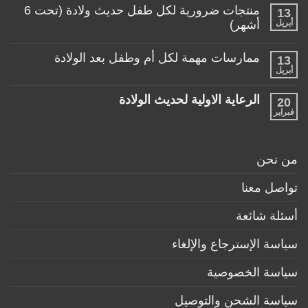
تعليقات
منتجات ضرورية لكل طفل حديث ولادة (تحت 6
في
13
على
حياتها
ألعاب
أبريل
أشهر)
مع
مناسبة
طفلها
لا
للأطفال
الرضيع
توجد
تحت
ممارسات مهمة لكل أم وطفل بعد الولادة
13
تعليقات
عمر
على
أبريل
السنة
لا
منتجات
توجد
ضرورية
تعليقات
لكل
الرعاية الاولية لحديث الولادة
20
على
طفل
ممارسات
فبراير
لا
حديث
مهمة
توجد
ولادة
لكل
تعليقات
(تحت
أم
على
6
وطفل
الرعاية
أشهر)
من نحن
بعد
الاولية
الولادة
لحديث
الولادة
تواصل معنا
أسئلة شائعة
سياسة الإسترجاع والإلغاء
سياسة الخصوصية
سياسة الشحن والتوصيل