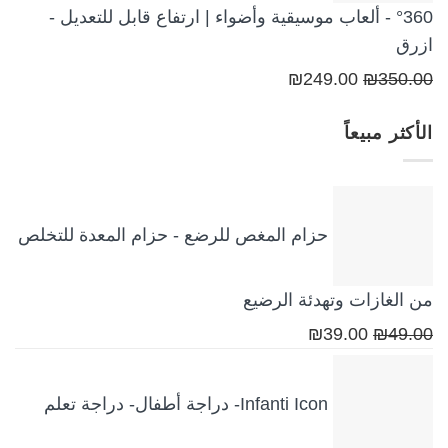
360° - ألعاب موسيقية وأضواء | ارتفاع قابل للتعديل -
ازرق
السعر
السعر
₪
249.00
₪
350.00
الأصلي
الحالي
الأكثر مبيعاً
هو:
هو:
₪249.00.
₪350.00.
حزام المغص للرضع - حزام المعدة للتخلص
من الغازات وتهدئة الرضيع
السعر
السعر
₪
39.00
₪
49.00
الأصلي
الحالي
هو:
هو:
Infanti Icon- دراجة أطفال- دراجة تعلم
₪39.00.
₪49.00.