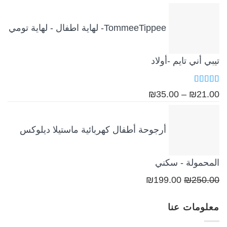
الأصلي
الحالي
هو:
هو:
TommeeTippee- لهاية اطفال - لهاية تومي
₪249.00.
₪349.00.
تيبي أني تايم -أولاد
تم التقييم
نطاق
₪
35.00
–
₪
21.00
5.00
من 5
السعر:
من
أرجوحة أطفال كهربائية ماستيلا ديلوكس
خلال
المحمولة - سكني
السعر
السعر
₪
199.00
₪
250.00
الأصلي
الحالي
معلومات عنا
هو:
هو:
₪199.00.
₪250.00.