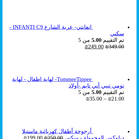
انفانتي- عربة الشارع INFANTI C9 -
سكني
تم التقييم
5.00
من 5
السعر
السعر
₪
249.00
₪
349.00
الأصلي
الحالي
هو:
هو:
₪249.00.
₪349.00.
TommeeTippee- لهاية اطفال - لهاية
تومي تيبي أني تايم -أولاد
تم التقييم
5.00
من 5
نطاق
₪
35.00
–
₪
21.00
السعر:
من
خلال
أرجوحة أطفال كهربائية ماستيلا
السعر
السعر
ديلوكس المحمولة - سكني
250.00
₪
199.00
₪