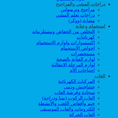
دراجات المشي والمراجيح
مراجيح وترمبولين
دراجات تعلم المشي
مشاية (ووكر)
استحمام وعناية
التخلص من الحفاض ومستلزماته
كهربائيات
اكسسوارات ولوازم الإستحمام
احواض الإستحمام
مستحضرات
لوازم العناية بالصحة
لوازم المرحلة الانتقالية
احتياجات الأم
العاب
المركبات الكهربائية
خشاخيش ودمى
سجادة وفرشة العاب
العاب الركوب (بمبا ودراجة)
خيم وأقفاص اللعب والأنشطة
الكترونيات والعاب الموسيقى
العاب الحركة