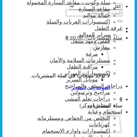
سلة وكوت – مقاعد السيارة المحمولة
مقاعد السيارة
البحث
حمالة مواليد
عن:
اكسسوارات العربات والسلة
غرفة الطفل
سراير المواليد
سلة المشتريات /
0.00
₪
0
قفص ومهد متنقل
مفارش
مرتبة
مستلزمات السلامة والأمان
مراقبة الطفل
إكسسوارات السراير
لا توجد منتجات في سلة المشتريات.
موبايل السرير
دراجات المشي والمراجيح
العودة إلى المتجر
مراجيح وترمبولين
دراجات تعلم المشي
0
مشاية (ووكر)
سلة المشتريات
استحمام وعناية
التخلص من الحفاض ومستلزماته
كهربائيات
اكسسوارات ولوازم الإستحمام