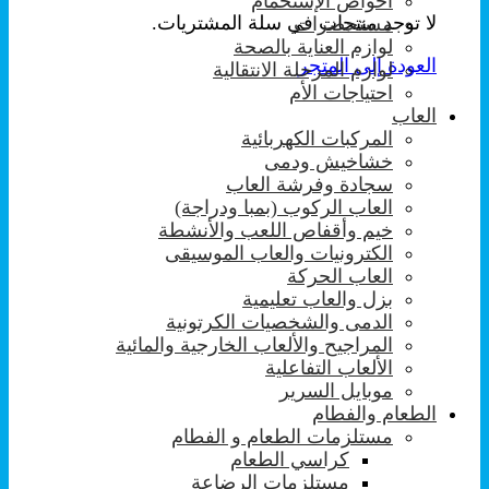
احواض الإستحمام
لا توجد منتجات في سلة المشتريات.
مستحضرات
لوازم العناية بالصحة
العودة إلى المتجر
لوازم المرحلة الانتقالية
احتياجات الأم
العاب
المركبات الكهربائية
خشاخيش ودمى
سجادة وفرشة العاب
العاب الركوب (بمبا ودراجة)
خيم وأقفاص اللعب والأنشطة
الكترونيات والعاب الموسيقى
العاب الحركة
بزل والعاب تعليمية
الدمى والشخصيات الكرتونية
المراجيح والألعاب الخارجية والمائية
الألعاب التفاعلية
موبايل السرير
الطعام والفطام
مستلزمات الطعام و الفطام
كراسي الطعام
مستلزمات الرضاعة