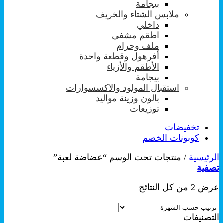
بيجامة
ملابس الشتاء والخريف
داخلي
اطقم مشفى
ملف وحرام
أفرهول وقطعة واحدة
الأطقم والأزياء
بيجامة
استقبال المولود والاكسسوارات
بالون وزينة مواليد
توزيعات
تخفيضات
كوبونات الخصم
الرئيسية
/
منتجات تحت الوسم “عضاضة لعبة”
تصفية
تم
عرض ⁦2⁩ من كل النتائج
الفرز
حسب
التصنيفات
الشهرة