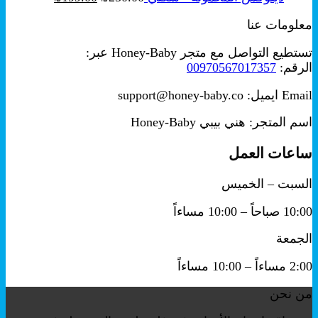
الأصلي
الحالي
معلومات عنا
هو:
هو:
₪199.00.
₪250.00.
تستطيع التواصل مع متجر Honey-Baby عبر:
الرقم:
00970567017357
Email ايميل: support@honey-baby.co
اسم المتجر: هني بيبي Honey-Baby
ساعات العمل
السبت – الخميس
10:00 صباحاً – 10:00 مساءاً
الجمعة
2:00 مساءاً – 10:00 مساءاً
من نحن