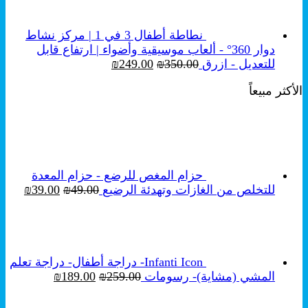
نطاطة أطفال 3 في 1 | مركز نشاط
دوار 360° - ألعاب موسيقية وأضواء | ارتفاع قابل
السعر
السعر
للتعديل - ازرق
350.00
₪
249.00
₪
الأصلي
الحالي
الأكثر مبيعاً
هو:
هو:
₪249.00.
₪350.00.
حزام المغص للرضع - حزام المعدة
السعر
السع
للتخلص من الغازات وتهدئة الرضيع
49.00
₪
39.00
₪
الأصلي
الحال
هو:
هو:
₪39.00.
₪49.00.
Infanti Icon- دراجة أطفال- دراجة تعلم
السعر
السعر
المشي (مشاية)- رسومات
259.00
₪
189.00
₪
الأصلي
الحالي
هو:
هو: