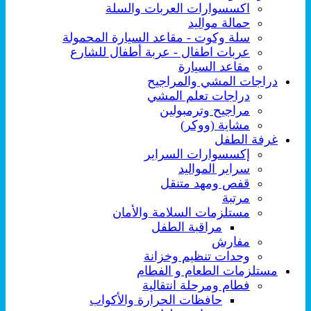
اكسسوارات العربات والسلة
حمالة مواليد
سلة وكوت - مقاعد السيارة المحمولة
عربات اطفال - عربة أطفال للشارع
مقاعد السيارة
دراجات المشي والمراجيح
دراجات تعلم المشي
مراجيح وترمبولين
مشاية (ووكر)
غرفة الطفل
إكسسوارات السراير
سراير المواليد
قفص ومهد متنقل
مرتبة
مستلزمات السلامة والأمان
مراقبة الطفل
مفارش
وحدات تنظيم وخزانة
مستلزمات الطعام و الفطام
فطام ومرحلة انتقالية
حافظات الحرارة والأكواب