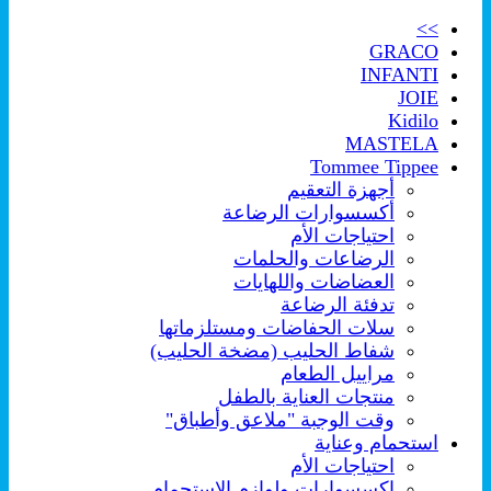
>>
GRACO
INFANTI
JOIE
Kidilo
MASTELA
Tommee Tippee
أجهزة التعقيم
أكسسوارات الرضاعة
احتياجات الأم
الرضاعات والحلمات
العضاضات واللهايات
تدفئة الرضاعة
سلات الحفاضات ومستلزماتها
شفاط الحليب (مضخة الحليب)
مراييل الطعام
منتجات العناية بالطفل
وقت الوجبة "ملاعق وأطباق"
استحمام وعناية
احتياجات الأم
اكسسوارات ولوازم الإستحمام