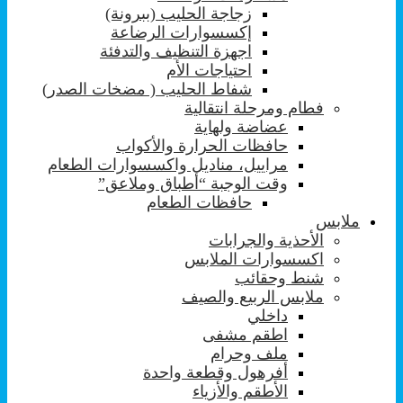
زجاجة الحليب (ببرونة)
إكسسوارات الرضاعة
اجهزة التنظيف والتدفئة
احتياجات الأم
شفاط الحليب ( مضخات الصدر)
فطام ومرحلة انتقالية
عضاضة ولهاية
حافظات الحرارة والأكواب
مراييل، مناديل واكسسوارات الطعام
وقت الوجبة “أطباق وملاعق”
حافظات الطعام
ملابس
الأحذية والجرابات
اكسسوارات الملابس
شنط وحقائب
ملابس الربيع والصيف
داخلي
اطقم مشفى
ملف وحرام
أفرهول وقطعة واحدة
الأطقم والأزياء