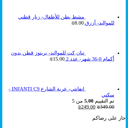
₪189.00.
₪259.00.
مشط بطن للأطفال- زنار قطني
للمواليد- أزرق
8.00
₪
تبان كت للمواليد- بربتوز قطن بدون
أكمام 0-36 شهر- عدد 2
15.00
₪
انفانتي- عربة الشارع INFANTI C9 -
سكني
تم التقييم
5.00
من 5
السعر
السعر
₪
249.00
₪
349.00
الأصلي
الحالي
حاز على رضاكم
هو:
هو:
₪249.00.
₪349.00.