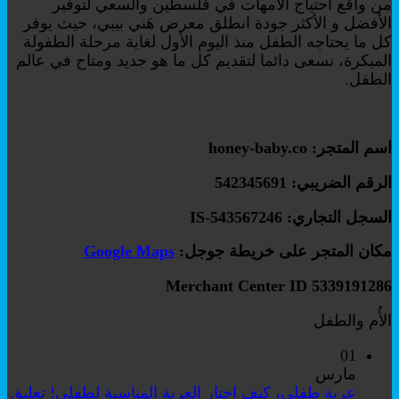
من واقع احتياج الأمهات في فلسطين والسعي لتوفير
الأفضل و الأكثر جودة انطلق معرض هَني بيبي، حيث يوفر
كل ما يحتاجه الطفل منذ اليوم الأول لغاية مرحلة الطفولة
المبكرة، نسعى دائما لتقديم كل ما هو جديد ومتاح في عالم
الطفل.
اسم المتجر: honey-baby.co
الرقم الضريبي: 542345691
السجل التجاري: IS-543567246
مكان المتجر على خريطة جوجل:
Google Maps
Merchant Center ID 5339191286
الأُم والطفل
01
مارس
عربة طفلي، كيف اختار العربة المناسبة لطفلي!
تعليق