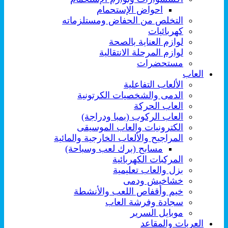
احواض الإستحمام
التخلص من الحفاض ومستلزماته
كهربائيات
لوازم العناية بالصحة
لوازم المرحلة الانتقالية
مستحضرات
العاب
الألعاب التفاعلية
الدمى والشخصيات الكرتونية
العاب الحركة
العاب الركوب (بمبا ودراجة)
الكترونيات والعاب الموسيقى
المراجيح والألعاب الخارجية والمائية
مسابح (برك لعب وسباحة)
المركبات الكهربائية
بزل والعاب تعليمية
خشاخيش ودمى
خيم وأقفاص اللعب والأنشطة
سجادة وفرشة العاب
موبايل السرير
العربات والمقاعد