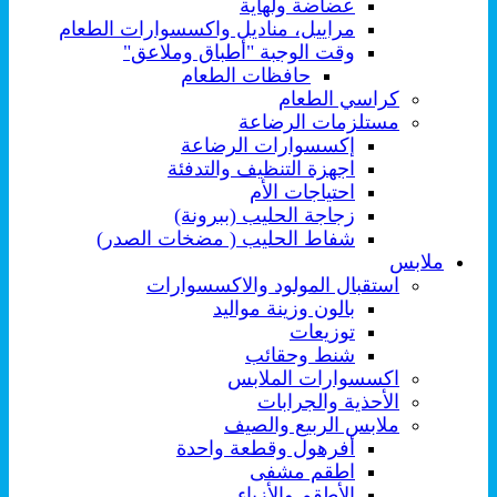
عضاضة ولهاية
مراييل، مناديل واكسسوارات الطعام
وقت الوجبة "أطباق وملاعق"
حافظات الطعام
كراسي الطعام
مستلزمات الرضاعة
إكسسوارات الرضاعة
اجهزة التنظيف والتدفئة
احتياجات الأم
زجاجة الحليب (ببرونة)
شفاط الحليب ( مضخات الصدر)
ملابس
استقبال المولود والاكسسوارات
بالون وزينة مواليد
توزيعات
شنط وحقائب
اكسسوارات الملابس
الأحذية والجرابات
ملابس الربيع والصيف
أفرهول وقطعة واحدة
اطقم مشفى
الأطقم والأزياء