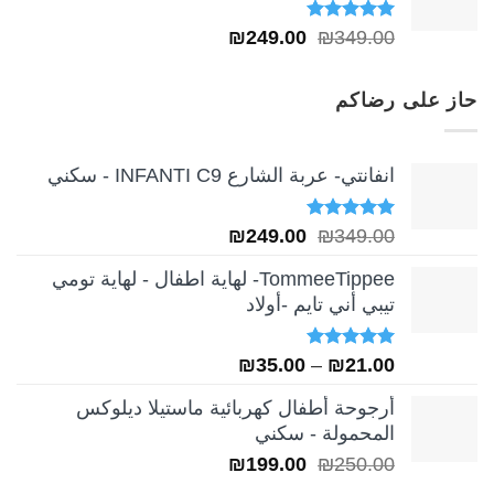
تم التقييم
السعر
السعر
₪
249.00
₪
349.00
5.00
من 5
الأصلي
الحالي
هو:
هو:
حاز على رضاكم
₪249.00.
₪349.00.
انفانتي- عربة الشارع INFANTI C9 - سكني
تم التقييم
السعر
السعر
₪
249.00
₪
349.00
5.00
من 5
الأصلي
الحالي
TommeeTippee- لهاية اطفال - لهاية تومي
هو:
هو:
تيبي أني تايم -أولاد
₪249.00.
₪349.00.
تم التقييم
نطاق
₪
35.00
–
₪
21.00
5.00
من 5
السعر:
أرجوحة أطفال كهربائية ماستيلا ديلوكس
من
المحمولة - سكني
السعر
السعر
₪
199.00
₪
250.00
خلال
الأصلي
الحالي