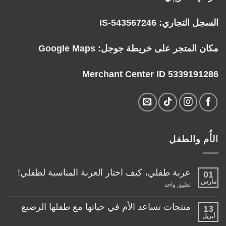
السجل التجاري: IS-543567246
مكان المتجر على خريطة جوجل:
Google Maps
Merchant Center ID 5339191286
الأُم والطفل
عربة طفلي، كيف اختار العربة المناسبة لطفلي!
01
مارس
على
تعليق واحد
عربة
طفلي،
كيف
منتجات تساعد الأم في حياتها مع طفلها الرضيع
13
اختار
أبريل
لا
العربة
توجد