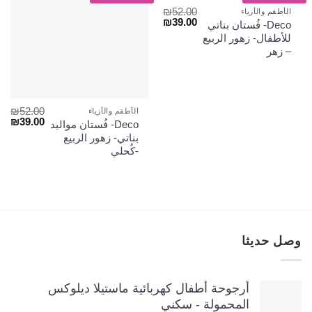
₪
52.00
الأطقم والأزياء
السعر
السعر
₪
39.00
Deco- فُستان بناتي
الأصلي
الحالي
للأطفال- زهور الربيع
هو:
هو:
– زهر
₪39.00.
₪52.00.
₪
52.00
الأطقم والأزياء
السعر
الس
₪
39.00
Deco- فُستان مواليد
الأصلي
الح
بناتي- زهور الربيع
هو:
هو:
-كُحلي
₪39.00.
₪52.00.
وصل حديثا
أرجوحة أطفال كهربائية ماستيلا ديلوكس
المحمولة - سكني