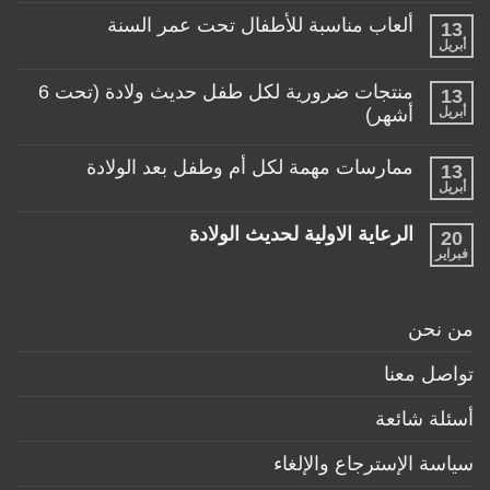
المناسبة
تعليقات
لطفلي!
ألعاب مناسبة للأطفال تحت عمر السنة
13
على
منتجات
أبريل
لا
تساعد
توجد
الأم
تعليقات
منتجات ضرورية لكل طفل حديث ولادة (تحت 6
في
13
على
حياتها
ألعاب
أبريل
أشهر)
مع
مناسبة
طفلها
لا
للأطفال
الرضيع
توجد
تحت
ممارسات مهمة لكل أم وطفل بعد الولادة
13
تعليقات
عمر
على
أبريل
السنة
لا
منتجات
توجد
ضرورية
تعليقات
لكل
الرعاية الاولية لحديث الولادة
20
على
طفل
ممارسات
فبراير
لا
حديث
مهمة
توجد
ولادة
لكل
تعليقات
(تحت
أم
على
6
وطفل
الرعاية
أشهر)
من نحن
بعد
الاولية
الولادة
لحديث
الولادة
تواصل معنا
أسئلة شائعة
سياسة الإسترجاع والإلغاء