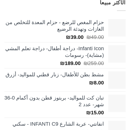
الأكثر مبيعاً
₪249.00.
₪350.00.
حزام المغص للرضع - حزام المعدة للتخلص من
الغازات وتهدئة الرضيع
السعر
السعر
₪
39.00
₪
49.00
الأصلي
الحالي
Infanti Icon- دراجة أطفال- دراجة تعلم المشي
هو:
هو:
(مشاية)- رسومات
₪39.00.
₪49.00.
السعر
السعر
₪
189.00
₪
259.00
الأصلي
الحالي
مشط بطن للأطفال- زنار قطني للمواليد- أزرق
هو:
هو:
₪
8.00
₪189.00.
₪259.00.
تبان كت للمواليد- بربتوز قطن بدون أكمام 0-36
شهر- عدد 2
₪
15.00
انفانتي- عربة الشارع INFANTI C9 - سكني