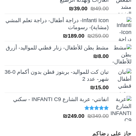
الغازات وتهدئة الرضيع
السعر
السعر
₪
39.00
₪
49.00
الأصلي
الحالي
Infanti Icon- دراجة أطفال- دراجة تعلم المشي
هو:
هو:
(مشاية)- رسومات
₪39.00.
₪49.00.
السعر
السعر
₪
189.00
₪
259.00
الأصلي
الحالي
مشط بطن للأطفال- زنار قطني للمواليد- أزرق
هو:
هو:
₪
8.00
₪189.00.
₪259.00.
تبان كت للمواليد- بربتوز قطن بدون أكمام 0-36
شهر- عدد 2
₪
15.00
انفانتي- عربة الشارع INFANTI C9 - سكني
تم التقييم
السعر
السعر
₪
249.00
₪
349.00
5.00
من 5
الأصلي
الحالي
هو:
هو:
حاز على رضاكم