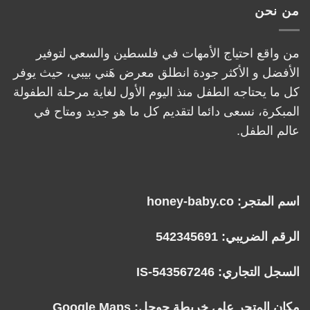
من نحن
من واقع احتياج الأمهات في فلسطين والسعي لتوفير
الأفضل و الأكثر جودة انطلق معرض هَني بيبي، حيث يوفر
كل ما يحتاجه الطفل منذ اليوم الأول لغاية مرحلة الطفولة
المبكرة، نسعى دائما لتقديم كل ما هو جديد ومتاح في
عالم الطفل.
اسم المتجر: honey-baby.co
الرقم الضريبي: 542345691
السجل التجاري: IS-543567246
مكان المتجر على خريطة جوجل:
Google Maps