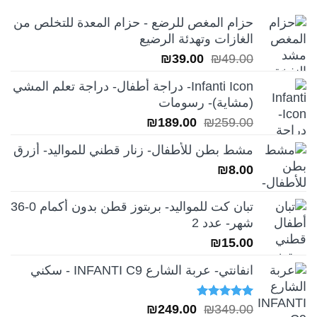
حزام المغص للرضع - حزام المعدة للتخلص من
الغازات وتهدئة الرضيع
السعر
السعر
₪
39.00
₪
49.00
الأصلي
الحالي
Infanti Icon- دراجة أطفال- دراجة تعلم المشي
هو:
هو:
(مشاية)- رسومات
₪39.00.
₪49.00.
السعر
السعر
₪
189.00
₪
259.00
الأصلي
الحالي
مشط بطن للأطفال- زنار قطني للمواليد- أزرق
هو:
هو:
₪
8.00
₪189.00.
₪259.00.
تبان كت للمواليد- بربتوز قطن بدون أكمام 0-36
شهر- عدد 2
₪
15.00
انفانتي- عربة الشارع INFANTI C9 - سكني
تم التقييم
السعر
السعر
₪
249.00
₪
349.00