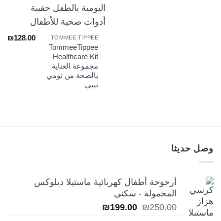
₪
128.00
TOMMEE TIPPEE
TommeeTippee
Healthcare Kit-
مجموعة العناية
بالصحة من تومي
تيبي
وصل حديثا
أرجوحة أطفال كهربائية ماستيلا ديلوكس
المحمولة - سكني
السعر
السعر
₪
199.00
₪
250.00
الأصلي
الحالي