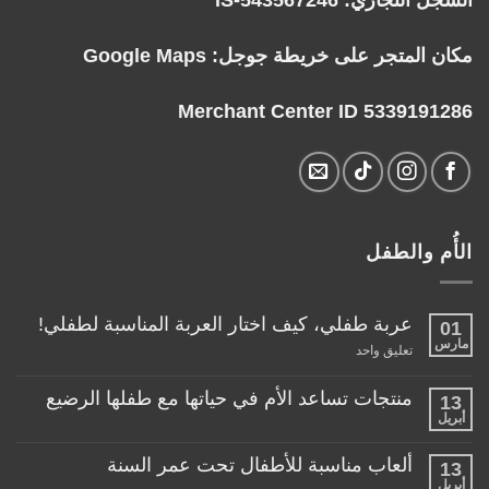
مكان المتجر على خريطة جوجل:
Google Maps
Merchant Center ID 5339191286
الأُم والطفل
عربة طفلي، كيف اختار العربة المناسبة لطفلي!
01
مارس
على
تعليق واحد
عربة
طفلي،
كيف
منتجات تساعد الأم في حياتها مع طفلها الرضيع
13
اختار
أبريل
لا
العربة
توجد
المناسبة
تعليقات
لطفلي!
ألعاب مناسبة للأطفال تحت عمر السنة
13
على
منتجات
أبريل