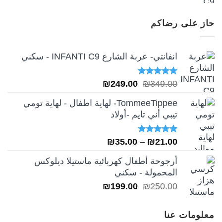
5.00
من 5
الأصلي
الحالي
هو:
هو:
حاز على رضاكم
₪249.00.
₪349.00.
انفانتي- عربة الشارع INFANTI C9 - سكني
تم التقييم
السعر
السعر
₪
249.00
₪
349.00
5.00
من 5
الأصلي
الحالي
TommeeTippee- لهاية اطفال - لهاية تومي
هو:
هو:
تيبي أني تايم -أولاد
₪249.00.
₪349.00.
تم التقييم
نطاق
₪
35.00
–
₪
21.00
5.00
من 5
السعر:
أرجوحة أطفال كهربائية ماستيلا ديلوكس
من
المحمولة - سكني
السعر
السعر
₪
199.00
₪
250.00
خلال
الأصلي
الحالي
هو:
هو:
معلومات عنا
₪199.00.
₪250.00.