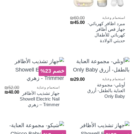
₪
60.00
استحمام وعناية
السعر
السعر
₪
45.00
مبرد اظافر كهربائي-
الأصلي
الحالي
جهاز قص أظافر
هو:
هو:
كهربائي للأطفال
₪45.00.
₪60.00.
حديثي الولادة
خصم 23%
₪
29.00
استحمام وعناية
أونلي- مجموعة
₪
52.00
استحمام وعناية
العناية بالطفل- أزرق
السعر
الس
₪
40.00
جهاز تشذيب الأظافر
الأصلي
الح
Only Baby
Showell Electric Nail
هو:
هو:
Trimmer – زهري
₪40.00.
₪52.00.