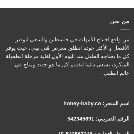
من نحن
من واقع احتياج الأمهات في فلسطين والسعي لتوفير
الأفضل و الأكثر جودة انطلق معرض هَني بيبي، حيث يوفر
كل ما يحتاجه الطفل منذ اليوم الأول لغاية مرحلة الطفولة
المبكرة، نسعى دائما لتقديم كل ما هو جديد ومتاح في
عالم الطفل.
اسم المتجر: honey-baby.co
الرقم الضريبي: 542345691
السجل التجاري: IS-543567246