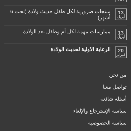
لا
تساعد
توجد
الأم
تعليقات
منتجات ضرورية لكل طفل حديث ولادة (تحت 6
في
13
على
حياتها
ألعاب
أبريل
أشهر)
مع
مناسبة
طفلها
لا
للأطفال
الرضيع
توجد
تحت
ممارسات مهمة لكل أم وطفل بعد الولادة
13
تعليقات
عمر
على
أبريل
السنة
لا
منتجات
توجد
ضرورية
تعليقات
لكل
الرعاية الاولية لحديث الولادة
20
على
طفل
ممارسات
فبراير
لا
حديث
مهمة
توجد
ولادة
لكل
تعليقات
(تحت
أم
على
6
وطفل
الرعاية
أشهر)
من نحن
بعد
الاولية
الولادة
لحديث
الولادة
تواصل معنا
أسئلة شائعة
سياسة الإسترجاع والإلغاء
سياسة الخصوصية