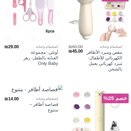
₪
29.00
₪
60.00
استحمام وعناية
استحمام وعناية
السعر
السعر
₪
45.00
مقص ومبرد الأظافر
أونلي- مجموعة
الأصلي
الحالي
الكهربائي للأطفال-
العناية بالطفل- زهر
هو:
هو:
مبرد كهربائي يعمل
Only Baby
₪45.00.
₪60.00.
بالشحن
خصم 25%
₪
14.00
استحمام وعناية
قصاصة أظافر –
متنوع