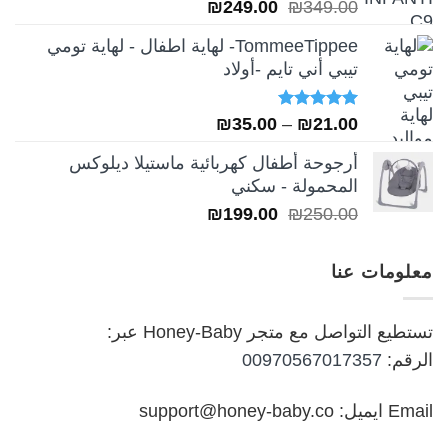
تم التقييم
السعر
السعر
₪
249.00
₪
349.00
5.00
من 5
الأصلي
الحالي
TommeeTippee- لهاية اطفال - لهاية تومي
هو:
هو:
تيبي أني تايم -أولاد
₪249.00.
₪349.00.
تم التقييم
نطاق
₪
35.00
–
₪
21.00
5.00
من 5
السعر:
أرجوحة أطفال كهربائية ماستيلا ديلوكس
من
المحمولة - سكني
السعر
السعر
₪
199.00
₪
250.00
خلال
الأصلي
الحالي
هو:
هو:
معلومات عنا
₪199.00.
₪250.00.
تستطيع التواصل مع متجر Honey-Baby عبر:
الرقم:
00970567017357
Email ايميل: support@honey-baby.co