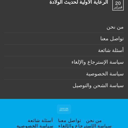
لكل
الرعاية الاولية لحديث الولادة
20
على
طفل
ممارسات
فبراير
لا
حديث
مهمة
توجد
ولادة
لكل
تعليقات
(تحت
أم
على
6
وطفل
الرعاية
أشهر)
من نحن
بعد
الاولية
الولادة
لحديث
الولادة
تواصل معنا
أسئلة شائعة
سياسة الإسترجاع والإلغاء
سياسة الخصوصية
سياسة الشحن والتوصيل
Cash
On
من نحن
تواصل معنا
أسئلة شائعة
Delivery
سياسة الإسترجاع والإلغاء
سياسة الخصوصية