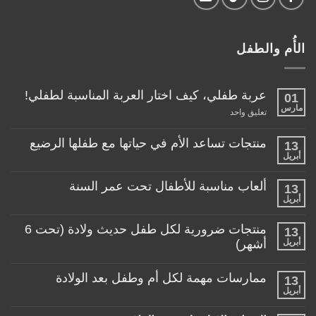
الأُم والطفل
عربة طفلي، كيف اختار العربة المناسبة لطفلي!
01
مارس
على
تعليق واحد
عربة
طفلي،
كيف
منتجات تساعد الأم في حياتها مع طفلها الرضيع
13
اختار
أبريل
لا
العربة
توجد
المناسبة
تعليقات
لطفلي!
ألعاب مناسبة للأطفال تحت عمر السنة
13
على
منتجات
أبريل
لا
تساعد
توجد
الأم
تعليقات
منتجات ضرورية لكل طفل حديث ولادة (تحت 6
في
13
على
حياتها
ألعاب
أبريل
أشهر)
مع
مناسبة
طفلها
لا
للأطفال
الرضيع
توجد
تحت
ممارسات مهمة لكل أم وطفل بعد الولادة
13
تعليقات
عمر
على
أبريل
السنة
لا
منتجات
توجد
ضرورية
تعليقات