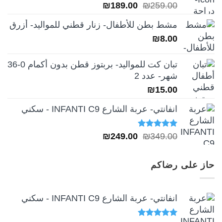
السعر
السعر
₪
189.00
₪
259.00
الأصلي
الحالي
مشط بطن للأطفال- زنار قطني للمواليد- أزرق
هو:
هو:
₪
8.00
₪189.00.
₪259.00.
تبان كت للمواليد- بربتوز قطن بدون أكمام 0-36
شهر- عدد 2
₪
15.00
انفانتي- عربة الشارع INFANTI C9 - سكني
تم التقييم
السعر
السعر
₪
249.00
₪
349.00
5.00
من 5
الأصلي
الحالي
هو:
هو:
حاز على رضاكم
₪249.00.
₪349.00.
انفانتي- عربة الشارع INFANTI C9 - سكني