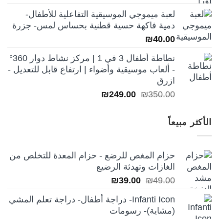
الأصلي
الحالي
لعبة ميموجي الموسيقية التفاعلية للأطفال-
هو:
هو:
دمية فاكهة حسية قطنية بحساس لمس- جزرة
₪250.00.
₪350.00.
₪
40.00
نطاطة أطفال 3 في 1 | مركز نشاط دوار 360°
- ألعاب موسيقية وأضواء | ارتفاع قابل للتعديل -
ازرق
السعر
السعر
₪
249.00
₪
350.00
الأصلي
الحالي
هو:
هو:
الأكثر مبيعاً
₪249.00.
₪350.00.
حزام المغص للرضع - حزام المعدة للتخلص من
الغازات وتهدئة الرضيع
السعر
السعر
₪
39.00
₪
49.00
الأصلي
الحالي
Infanti Icon- دراجة أطفال- دراجة تعلم المشي
هو:
هو:
(مشاية)- رسومات
₪39.00.
₪49.00.