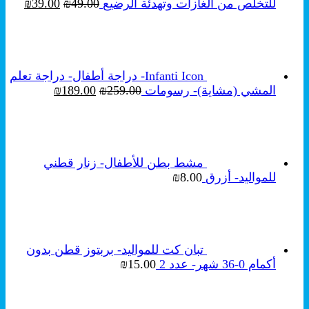
السعر
السع
للتخلص من الغازات وتهدئة الرضيع
49.00
₪
39.00
₪
الأصلي
الحال
هو:
هو:
₪39.00.
₪49.00.
Infanti Icon- دراجة أطفال- دراجة تعلم
السعر
السعر
المشي (مشاية)- رسومات
259.00
₪
189.00
₪
الأصلي
الحالي
هو:
هو:
₪189.00.
₪259.00.
مشط بطن للأطفال- زنار قطني
للمواليد- أزرق
8.00
₪
تبان كت للمواليد- بربتوز قطن بدون
أكمام 0-36 شهر- عدد 2
15.00
₪