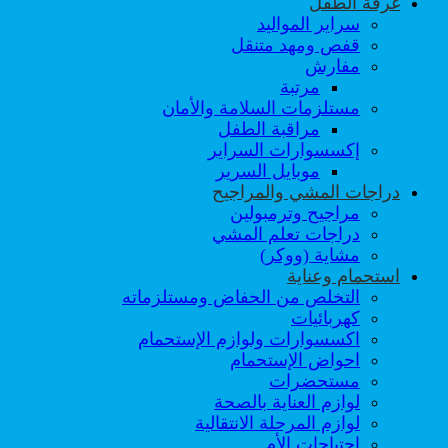
غرفة الطفل
سراير المواليد
قفص ومهد متنقل
مفارش
مرتبة
مستلزمات السلامة والأمان
مراقبة الطفل
إكسسوارات السراير
موبايل السرير
دراجات المشي والمراجيح
مراجيح وترمبولين
دراجات تعلم المشي
مشاية (ووكر)
استحمام وعناية
التخلص من الحفاض ومستلزماته
كهربائيات
اكسسوارات ولوازم الإستحمام
احواض الإستحمام
مستحضرات
لوازم العناية بالصحة
لوازم المرحلة الانتقالية
احتياجات الأم