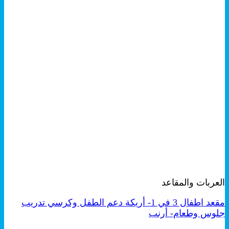
+
معاينة سريعة
العربات والمقاعد
مقعد اطفال 3 في 1- أريكة دعم الطفل وكرسي تدريب
جلوس وطعام- أرنب