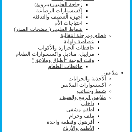
زجاجة الحليب (ببرونة)
إكسسوارات الرضاعة
اجهزة التنظيف والتدفئة
احتياجات الأم
شفاط الحليب ( مضخات الصدر)
فطام ومرحلة انتقالية
عضاضة ولهاية
حافظات الحرارة والأكواب
مراييل، مناديل واكسسوارات الطعام
وقت الوجبة “أطباق وملاعق”
حافظات الطعام
ملابس
الأحذية والجرابات
اكسسوارات الملابس
شنط وحقائب
ملابس الربيع والصيف
داخلي
اطقم مشفى
ملف وحرام
أفرهول وقطعة واحدة
الأطقم والأزياء