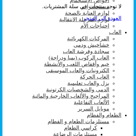
احواض الإستحمام
لا توجد منتجات في سلة المشتريات.
مستحضرات
لوازم العناية بالصحة
العودة إلى المتجر
لوازم المرحلة الانتقالية
احتياجات الأم
العاب
المركبات الكهربائية
خشاخيش ودمى
سجادة وفرشة العاب
العاب الركوب (بمبا ودراجة)
خيم وأقفاص اللعب والأنشطة
الكترونيات والعاب الموسيقى
العاب الحركة
بزل والعاب تعليمية
الدمى والشخصيات الكرتونية
المراجيح والألعاب الخارجية والمائية
الألعاب التفاعلية
موبايل السرير
الطعام والفطام
مستلزمات الطعام و الفطام
كراسي الطعام
مستلزمات الرضاعة