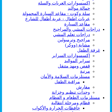
اكسسوارات العربات والسلة
حمالة مواليد
سلة وكوت - مقاعد السيارة المحمولة
عربات اطفال - عربة أطفال للشارع
مقاعد السيارة
دراجات المشي والمراجيح
دراجات تعلم المشي
مراجيح وترمبولين
مشاية (ووكر)
غرفة الطفل
إكسسوارات السراير
سراير المواليد
قفص ومهد متنقل
مرتبة
مستلزمات السلامة والأمان
مراقبة الطفل
مفارش
وحدات تنظيم وخزانة
مستلزمات الطعام و الفطام
فطام ومرحلة انتقالية
حافظات الحرارة والأكواب