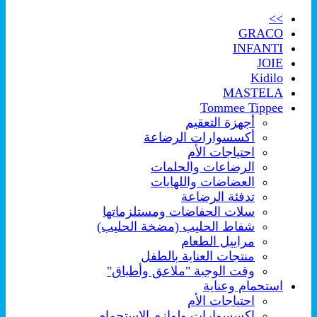
>>
GRACO
INFANTI
JOIE
Kidilo
MASTELA
Tommee Tippee
أجهزة التعقيم
أكسسوارات الرضاعة
احتياجات الأم
الرضاعات والحلمات
العضاضات واللهايات
تدفئة الرضاعة
سلات الحفاضات ومستلزماتها
شفاط الحليب (مضخة الحليب)
مراييل الطعام
منتجات العناية بالطفل
وقت الوجبة "ملاعق وأطباق"
استحمام وعناية
احتياجات الأم
اكسسوارات ولوازم الإستحمام