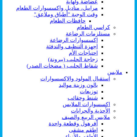
عضاضة ولهاية
مراييل، مناديل واكسسوارات الطعام
وقت الوجبة "أطباق وملاعق"
حافظات الطعام
كراسي الطعام
مستلزمات الرضاعة
إكسسوارات الرضاعة
اجهزة التنظيف والتدفئة
احتياجات الأم
زجاجة الحليب (ببرونة)
شفاط الحليب ( مضخات الصدر)
ملابس
استقبال المولود والاكسسوارات
بالون وزينة مواليد
توزيعات
شنط وحقائب
اكسسوارات الملابس
الأحذية والجرابات
ملابس الربيع والصيف
أفرهول وقطعة واحدة
اطقم مشفى
الأطقم والأزياء