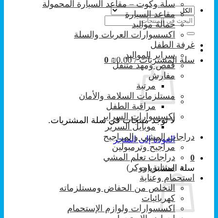
سلة وكوت – مقاعد السيارة المحمولة
مقاعد السيارة
البحث
حمالة مواليد
عن:
اكسسوارات العربات والسلة
غرفة الطفل
سراير المواليد
سلة المشتريات /
0.00
₪
0
قفص ومهد متنقل
مفارش
مرتبة
مستلزمات السلامة والأمان
مراقبة الطفل
إكسسوارات السراير
لا توجد منتجات في سلة المشتريات.
موبايل السرير
دراجات المشي والمراجيح
العودة إلى المتجر
مراجيح وترمبولين
دراجات تعلم المشي
0
مشاية (ووكر)
سلة المشتريات
استحمام وعناية
التخلص من الحفاض ومستلزماته
كهربائيات
اكسسوارات ولوازم الإستحمام