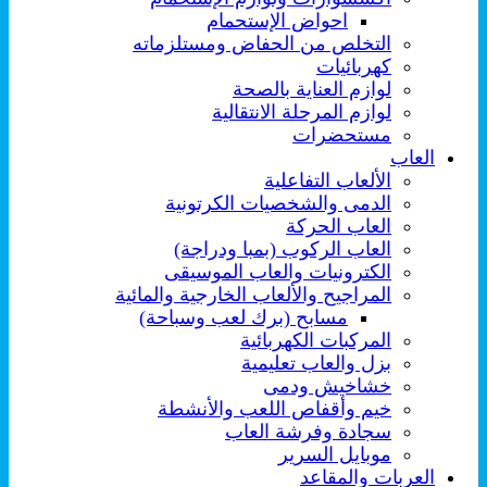
احواض الإستحمام
التخلص من الحفاض ومستلزماته
كهربائيات
لوازم العناية بالصحة
لوازم المرحلة الانتقالية
مستحضرات
العاب
الألعاب التفاعلية
الدمى والشخصيات الكرتونية
العاب الحركة
العاب الركوب (بمبا ودراجة)
الكترونيات والعاب الموسيقى
المراجيح والألعاب الخارجية والمائية
مسابح (برك لعب وسباحة)
المركبات الكهربائية
بزل والعاب تعليمية
خشاخيش ودمى
خيم وأقفاص اللعب والأنشطة
سجادة وفرشة العاب
موبايل السرير
العربات والمقاعد