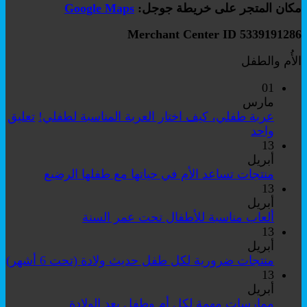
مكان المتجر على خريطة جوجل:
Google Maps
Merchant Center ID 5339191286
الأُم والطفل
01
مارس
عربة طفلي، كيف اختار العربة المناسبة لطفلي!
تعليق
على
واحد
عربة
13
طفلي،
أبريل
كيف
لا
منتجات تساعد الأم في حياتها مع طفلها الرضيع
اختار
توجد
13
العربة
تعليقات
أبريل
على
المناسبة
لا
ألعاب مناسبة للأطفال تحت عمر السنة
منتجات
لطفلي!
توجد
13
تساعد
تعليقات
أبريل
على
الأم
لا
منتجات ضرورية لكل طفل حديث ولادة (تحت 6 أشهر)
ألعاب
في
تو
13
مناسبة
حياتها
تع
أبريل
للأطفال
مع
عل
لا
ممارسات مهمة لكل أم وطفل بعد الولادة