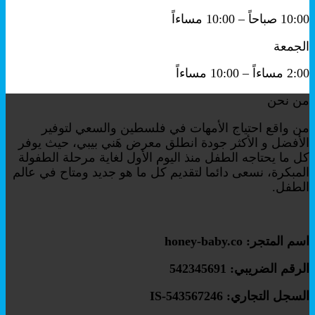
10:00 صباحاً – 10:00 مساءاً
الجمعة
2:00 مساءاً – 10:00 مساءاً
من نحن
من واقع احتياج الأمهات في فلسطين والسعي لتوفير
الأفضل و الأكثر جودة انطلق معرض هَني بيبي، حيث يوفر
كل ما يحتاجه الطفل منذ اليوم الأول لغاية مرحلة الطفولة
المبكرة، نسعى دائما لتقديم كل ما هو جديد ومتاح في عالم
الطفل.
اسم المتجر: honey-baby.co
الرقم الضريبي: 542345691
السجل التجاري: IS-543567246