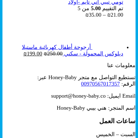
تومي تيبي أني تايم -أولاد
تم التقييم
5.00
من 5
نطاق
₪
35.00
–
₪
21.00
السعر:
من
خلال
أرجوحة أطفال كهربائية ماستيلا
السعر
السعر
ديلوكس المحمولة - سكني
250.00
₪
199.00
₪
الأصلي
الحالي
معلومات عنا
هو:
هو:
₪199.00.
₪250.00.
تستطيع التواصل مع متجر Honey-Baby عبر:
الرقم:
00970567017357
Email ايميل: support@honey-baby.co
اسم المتجر: هني بيبي Honey-Baby
ساعات العمل
السبت – الخميس