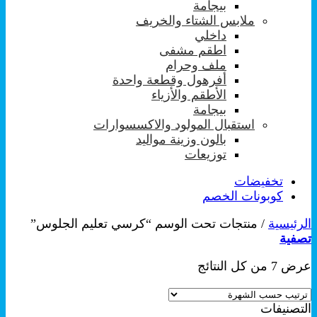
بيجامة
ملابس الشتاء والخريف
داخلي
اطقم مشفى
ملف وحرام
أفرهول وقطعة واحدة
الأطقم والأزياء
بيجامة
استقبال المولود والاكسسوارات
بالون وزينة مواليد
توزيعات
تخفيضات
كوبونات الخصم
الرئيسية
/
منتجات تحت الوسم “كرسي تعليم الجلوس”
تصفية
تم
عرض ⁦7⁩ من كل النتائج
الفرز
حسب
التصنيفات
الشهرة