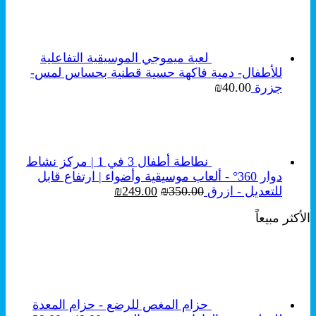
هو:
هو:
₪250.00.
₪350.00.
لعبة ميموجي الموسيقية التفاعلية
للأطفال- دمية فاكهة حسية قطنية بحساس لمس-
جزرة
40.00
₪
نطاطة أطفال 3 في 1 | مركز نشاط
دوار 360° - ألعاب موسيقية وأضواء | ارتفاع قابل
السعر
السعر
للتعديل - ازرق
350.00
₪
249.00
₪
الأصلي
الحالي
الأكثر مبيعاً
هو:
هو:
₪249.00.
₪350.00.
حزام المغص للرضع - حزام المعدة