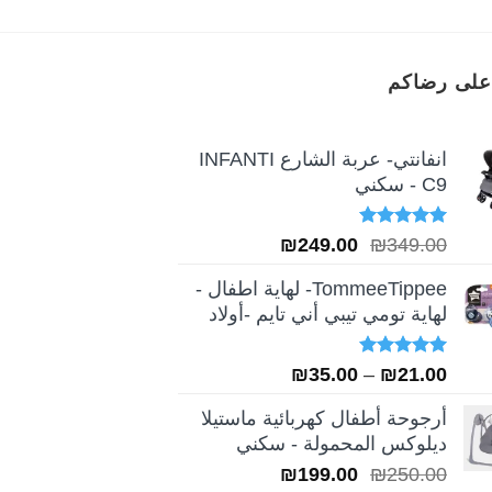
على رضاكم
انفانتي- عربة الشارع INFANTI
C9 - سكني
تم التقييم
السعر
السعر
₪
249.00
₪
349.00
5.00
من 5
الأصلي
الحالي
TommeeTippee- لهاية اطفال -
هو:
هو:
لهاية تومي تيبي أني تايم -أولاد
₪249.00.
₪349.00.
تم التقييم
نطاق
₪
35.00
–
₪
21.00
5.00
من 5
السعر:
أرجوحة أطفال كهربائية ماستيلا
من
ديلوكس المحمولة - سكني
السعر
السعر
₪
199.00
₪
250.00
خلال