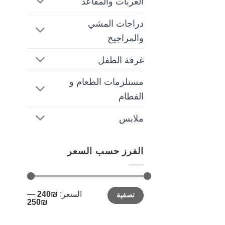
العربات والمقاعد
دراجات المشي
والمراجيح
غرفة الطفل
مستلزمات الطعام و
الفطام
ملابس
الفرز حسب السعر
أدنى
أعلى
السعر:
₪240
—
تصفية
سعر
سعر
₪250