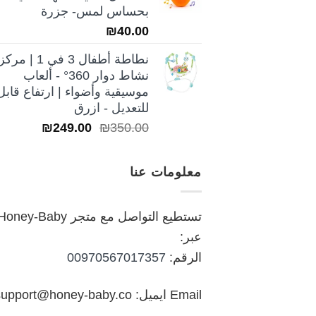
₪250.00.
₪350.00.
بحساس لمس- جزرة
₪
40.00
نطاطة أطفال 3 في 1 | مركز
نشاط دوار 360° - ألعاب
موسيقية وأضواء | ارتفاع قابل
للتعديل - ازرق
السعر
السعر
₪
249.00
₪
350.00
الأصلي
الحالي
هو:
هو:
معلومات عنا
₪249.00.
₪350.00.
تستطيع التواصل مع متجر oney-Baby
عبر:
الرقم:
00970567017357
Email ايميل: support@honey-baby.co