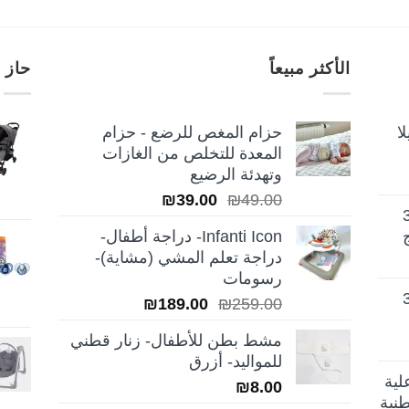
الأكثر مبيعاً
حاز 
ا
حزام المغص للرضع - حزام
المعدة للتخلص من الغازات
وتهدئة الرضيع
السعر
السعر
₪
39.00
₪
49.00
تيلا أورا ديلوكس 3
الأصلي
الحالي
Infanti Icon- دراجة أطفال-
هو:
هو:
دراجة تعلم المشي (مشاية)-
₪39.00.
₪49.00.
رسومات
تيلا أورا ديلوكس 3
السعر
السعر
₪
189.00
₪
259.00
الأصلي
الحالي
مشط بطن للأطفال- زنار قطني
هو:
هو:
للمواليد- أزرق
₪189.00.
₪259.00.
لية
₪
8.00
نية