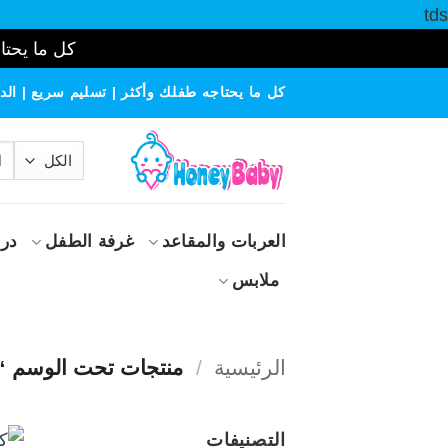
tds
كل ما يحتاج
خطي
كل ما يحتاجه طفلك وأكثر | تسليم سريع | الدف
لمحتوى
الب
عن
العربات والمقاعد
غرفة الطفل
درا
ملابس
الرئيسية
/
منتجات تحت الوسم “
التصنيفات