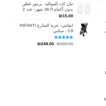
تبان كت للمواليد- بربتوز قطن
بدون أكمام 0-36 شهر- عدد 2
₪
15.00
انفانتي- عربة الشارع INFANTI
C9 - سكني
تم التقييم
السعر
السعر
₪
249.00
₪
349.00
5.00
من 5
الأصلي
الحالي
هو:
هو:
₪249.00.
₪349.00.
H