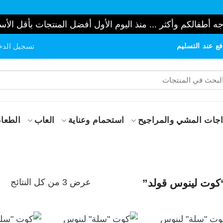
ه أطفالكم وأكثر ... منذ اليوم الأول أفضل المنتجات بأقل الأس
ع عند التسليم
تسجيل الدخ
حث
:
جات المشي والمراجيح
استحمام وعناية
العاب
الطعام
تم
عرض ⁦3⁩ من كل النتائج
كوت لينوس قولد”
الف
حس