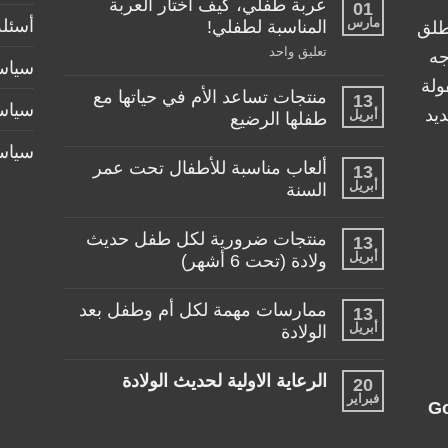
عربة طفلي، كيف اختار العربة
01
مارس
أسئلة
المناسبة لطفلي!
طلق
على
تعليق واحد
جه
سياسة
عربة
طفلي،
ولة
منتجات تساعد الأم في حياتها مع
كيف
13
سياس
اختار
يد
أبريل
طفلها الرضيع
العربة
المناسبة
لا
سياس
لطفلي!
توجد
ألعاب مناسبة للأطفال تحت عمر
13
تعليقات
أبريل
على
السنة
منتجات
لا
تساعد
توجد
الأم
منتجات ضرورية لكل طفل حديث
13
تعليقات
في
أبريل
على
ولادة (تحت 6 أشهر)
حياتها
ألعاب
مع
لا
مناسبة
طفلها
توجد
للأطفال
الرضيع
ممارسات مهمة لكل أم وطفل بعد
13
تعليقات
تحت
أبريل
على
الولادة
عمر
منتجات
السنة
لا
ضرورية
توجد
لكل
الرعاية الاولية لحديث الولادة
20
تعليقات
طفل
فبراير
على
حديث
لا
G
ممارسات
ولادة
توجد
مهمة
(تحت
تعليقات
لكل