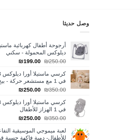
وصل حديثا
أرجوحة أطفال كهربائية ماستيل
ديلوكس المحمولة - سكني
السعر
السعر
₪
199.00
₪
250.00
الأصلي
الحالي
كرسي ماس
هو:
هو:
في 1 مع مستشعر حركة - بيج
₪199.00.
₪250.00.
السعر
السعر
₪
250.00
₪
350.00
الأصلي
الحالي
كرسي ماس
هو:
هو:
في 1 الهزاز للأطفال
₪250.00.
₪350.00.
السعر
السعر
₪
250.00
₪
350.00
الأصلي
الحالي
لعبة ميموجي الموسيقية التفاع
هو:
هو:
للأطفال- دمية فاكهة حسية قط