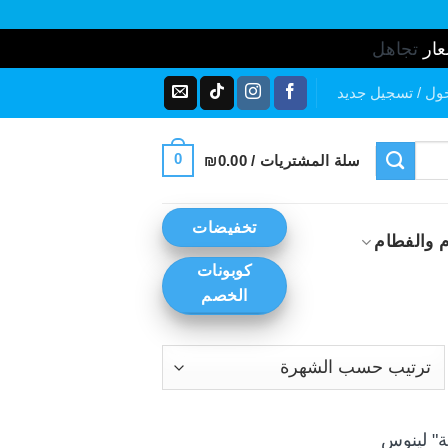
عار
تجاهل
ول / تسجيل جديد
0
سلة المشتريات /
0.00
₪
تخفيضات
 والفطام
كوبونات
الخصم
رز
ب