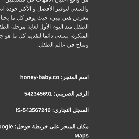
والسعي لتوفير الأفضل و الأكثر جودة ان
معرض هَني بيبي، حيث يوفر كل ما يحتا
الطفل منذ اليوم الأول لغاية مرحلة الطف
المبكرة، نسعى دائما لتقديم كل ما هو جد
ومتاح في عالم الطفل.
اسم المتجر: honey-baby.co
الرقم الضريبي: 542345691
السجل التجاري: IS-543567246
مكان المتجر على خريطة جوجل:
oogle
Maps