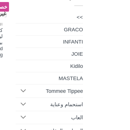
خصم 
غير
>>
ال
GRACO
ك
لي
INFANTI
d
JOIE
g
Kidilo
MASTELA
Tommee Tippee
استحمام وعناية
العاب