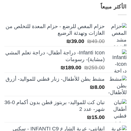
هو:
هو:
الأكثر مبيعاً
₪249.00.
₪350.00.
حزام المغص للرضع - حزام المعدة للتخلص من
الغازات وتهدئة الرضيع
السعر
السعر
₪
39.00
₪
49.00
الأصلي
الحالي
Infanti Icon- دراجة أطفال- دراجة تعلم المشي
هو:
هو:
(مشاية)- رسومات
₪39.00.
₪49.00.
السعر
السعر
₪
189.00
₪
259.00
الأصلي
الحالي
مشط بطن للأطفال- زنار قطني للمواليد- أزرق
هو:
هو:
₪
8.00
₪189.00.
₪259.00.
تبان كت للمواليد- بربتوز قطن بدون أكمام 0-36
شهر- عدد 2
₪
15.00
انفانتي- عربة الشارع INFANTI C9 - سكني