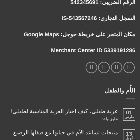
الرقم الضريبي: 542345691
السجل التجاري: IS-543567246
مكان المتجر على خريطة جوجل:
Google Maps
Merchant Center ID 5339191286
الأُم والطفل
عربة طفلي، كيف اختار العربة المناسبة لطفلي!
01
مارس
على
تعليق واحد
عربة
طفلي،
كيف
منتجات تساعد الأم في حياتها مع طفلها الرضيع
13
اختار
أبريل
لا