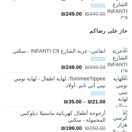
تم التقييم
السعر
السعر
₪
249.00
₪
349.00
5.00
من 5
الأصلي
الحالي
هو:
هو:
حاز على رضاكم
₪249.00.
₪349.00.
انفانتي- عربة الشارع INFANTI C9 - سكني
تم التقييم
السعر
السعر
₪
249.00
₪
349.00
5.00
من 5
الأصلي
الحالي
TommeeTippee- لهاية اطفال - لهاية تومي
هو:
هو:
تيبي أني تايم -أولاد
₪249.00.
₪349.00.
تم التقييم
نطاق
₪
35.00
–
₪
21.00
5.00
من 5
السعر:
أرجوحة أطفال كهربائية ماستيلا ديلوكس
من
المحمولة - سكني
السعر
السعر
₪
199.00
₪
250.00
خلال