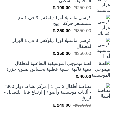
المحمولة - سكني
السعر
السعر
₪
199.00
₪
250.00
الأصلي
الحالي
كرسي ماستيلا أورا ديلوكس 3 في 1 مع
هو:
هو:
مستشعر حركة - بيج
₪199.00.
₪250.00.
السعر
السعر
₪
250.00
₪
350.00
الأصلي
الحالي
كرسي ماستيلا أورا ديلوكس 3 في 1 الهزاز
هو:
هو:
للأطفال
₪250.00.
₪350.00.
السعر
السعر
₪
250.00
₪
350.00
الأصلي
الحالي
لعبة ميموجي الموسيقية التفاعلية للأطفال-
هو:
هو:
دمية فاكهة حسية قطنية بحساس لمس- جزرة
₪250.00.
₪350.00.
₪
40.00
نطاطة أطفال 3 في 1 | مركز نشاط دوار 360°
- ألعاب موسيقية وأضواء | ارتفاع قابل للتعديل -
ازرق
السعر
السعر
₪
249.00
₪
350.00
الأصلي
الحالي