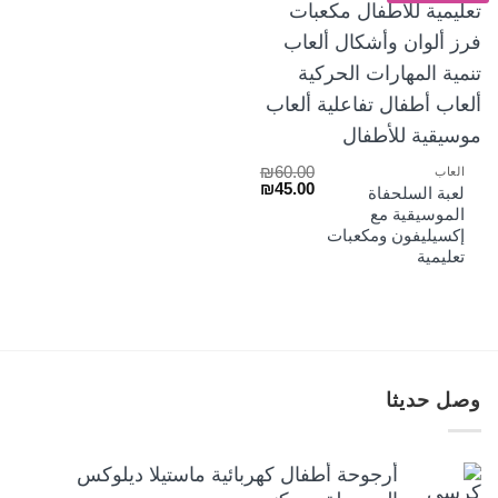
₪
60.00
العاب
السعر
السعر
₪
45.00
لعبة السلحفاة
الأصلي
الحالي
الموسيقية مع
هو:
هو:
إكسيليفون ومكعبات
₪45.00.
₪60.00.
تعليمية
وصل حديثا
أرجوحة أطفال كهربائية ماستيلا ديلوكس