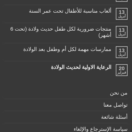
العربة
توجد
المناسبة
تعليقات
لطفلي!
ألعاب مناسبة للأطفال تحت عمر السنة
13
على
منتجات
أبريل
لا
تساعد
توجد
الأم
تعليقات
منتجات ضرورية لكل طفل حديث ولادة (تحت 6
في
13
على
حياتها
ألعاب
أبريل
أشهر)
مع
مناسبة
طفلها
لا
للأطفال
الرضيع
توجد
تحت
ممارسات مهمة لكل أم وطفل بعد الولادة
13
تعليقات
عمر
على
أبريل
السنة
لا
منتجات
توجد
ضرورية
تعليقات
لكل
الرعاية الاولية لحديث الولادة
20
على
طفل
ممارسات
فبراير
لا
حديث
مهمة
توجد
ولادة
لكل
تعليقات
(تحت
أم
على
6
وطفل
الرعاية
أشهر)
من نحن
بعد
الاولية
الولادة
لحديث
الولادة
تواصل معنا
أسئلة شائعة
سياسة الإسترجاع والإلغاء