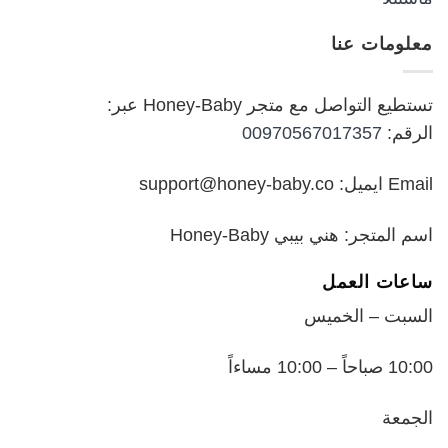
الأصلي
الحالي
هو:
هو:
معلومات عنا
₪199.00.
₪250.00.
تستطيع التواصل مع متجر Honey-Baby عبر:
الرقم:
00970567017357
Email ايميل: support@honey-baby.co
اسم المتجر: هني بيبي Honey-Baby
ساعات العمل
السبت – الخميس
10:00 صباحاً – 10:00 مساءاً
الجمعة