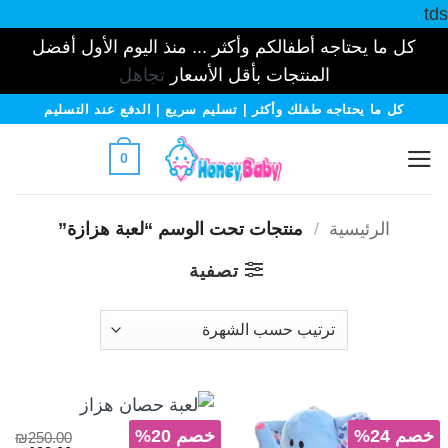
tds
كل ما يحتاجه أطفالكم وأكثر ... منذ اليوم الأول أفضل
المنتجات بأقل الأسعار
تجاهل
خطي
كل ما يحتاجه طفلك وأكثر | تسليم سريع | الدفع عند التسليم
لمحتوى
0
الرئيسية
/
منتجات تحت الوسم “لعبة هزازة”
تصفية
خصم 24%
خصم 20%
₪
250.00
العاب