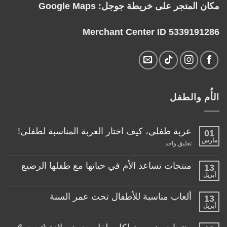
مكان المتجر على خريطة جوجل:
Google Maps
Merchant Center ID 5339191286
الأُم والطفل
عربة طفلي، كيف اختار العربة المناسبة لطفلي!
01
مارس
على
تعليق واحد
عربة
طفلي،
كيف
منتجات تساعد الأم في حياتها مع طفلها الرضيع
13
اختار
أبريل
لا
العربة
توجد
المناسبة
تعليقات
لطفلي!
ألعاب مناسبة للأطفال تحت عمر السنة
13
على
منتجات
أبريل
لا
تساعد
توجد
الأم
تعليقات
في