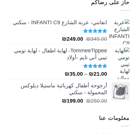
حاز على رضاكم
₪249.00.
₪349.00.
انفانتي- عربة الشارع INFANTI C9 - سكني
تم التقييم
السعر
السعر
₪
249.00
₪
349.00
5.00
من 5
الأصلي
الحالي
TommeeTippee- لهاية اطفال - لهاية تومي
هو:
هو:
تيبي أني تايم -أولاد
₪249.00.
₪349.00.
تم التقييم
نطاق
₪
35.00
–
₪
21.00
5.00
من 5
السعر:
أرجوحة أطفال كهربائية ماستيلا ديلوكس
من
المحمولة - سكني
السعر
السعر
₪
199.00
₪
250.00
خلال
الأصلي
الحالي
هو:
هو:
معلومات عنا
₪199.00.
₪250.00.