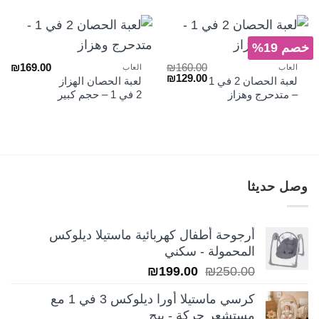
خصم 19%
₪
169.00
₪
160.00
العاب
العاب
السعر
السعر
₪
129.00
لعبة الحصان 2 في 1
لعبة الحصان الهزاز
الأصلي
الحالي
– متدحرج وهزاز
2 في 1 – حجم كبير
هو:
هو:
₪129.00.
₪160.00.
وصل حديثا
أرجوحة أطفال كهربائية ماستيلا ديلوكس
المحمولة - سكني
السعر
السعر
₪
199.00
₪
250.00
الأصلي
الحالي
كرسي ماستيلا أورا ديلوكس 3 في 1 مع
هو:
هو:
مستشعر حركة - بيج