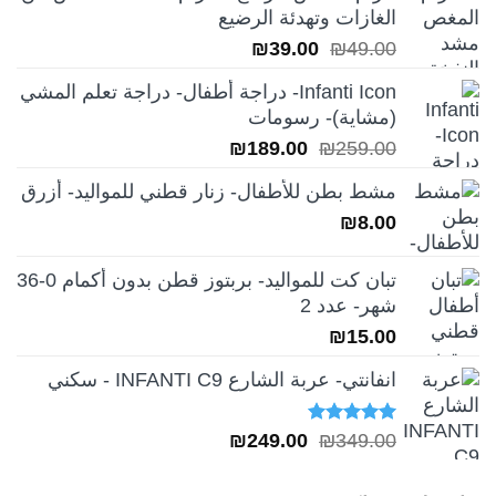
الغازات وتهدئة الرضيع
السعر
السعر
₪
39.00
₪
49.00
الأصلي
الحالي
Infanti Icon- دراجة أطفال- دراجة تعلم المشي
هو:
هو:
(مشاية)- رسومات
₪39.00.
₪49.00.
السعر
السعر
₪
189.00
₪
259.00
الأصلي
الحالي
مشط بطن للأطفال- زنار قطني للمواليد- أزرق
هو:
هو:
₪
8.00
₪189.00.
₪259.00.
تبان كت للمواليد- بربتوز قطن بدون أكمام 0-36
شهر- عدد 2
₪
15.00
انفانتي- عربة الشارع INFANTI C9 - سكني
تم التقييم
السعر
السعر
₪
249.00
₪
349.00
5.00
من 5
الأصلي
الحالي
هو:
هو: