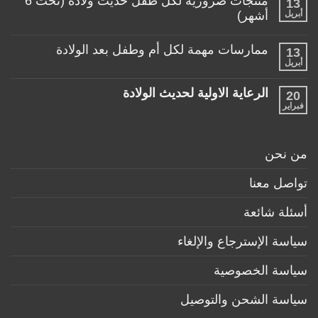
منتجات ضرورية لكل طفل حديث ولادة (تحت 6
13
على
حياتها
ألعاب
أبريل
أشهر)
مع
مناسبة
طفلها
لا
للأطفال
الرضيع
توجد
تحت
ممارسات مهمة لكل أم وطفل بعد الولادة
13
تعليقات
عمر
على
أبريل
السنة
لا
منتجات
توجد
ضرورية
تعليقات
لكل
الرعاية الاولية لحديث الولادة
20
على
طفل
ممارسات
فبراير
لا
حديث
مهمة
توجد
ولادة
لكل
تعليقات
(تحت
أم
على
6
وطفل
الرعاية
أشهر)
من نحن
بعد
الاولية
الولادة
لحديث
الولادة
تواصل معنا
أسئلة شائعة
سياسة الإسترجاع والإلغاء
سياسة الخصوصية
سياسة الشحن والتوصيل