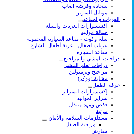
سجادة وفرشة العاب
موبايل السرير
العربات والمقاعد
اكسسوارات العربات والسلة
حمالة مواليد
سلة وكوت - مقاعد السيارة المحمولة
عربات اطفال - عربة أطفال للشارع
مقاعد السيارة
دراجات المشي والمراجيح
دراجات تعلم المشي
مراجيح وترمبولين
مشاية (ووكر)
غرفة الطفل
إكسسوارات السراير
سراير المواليد
قفص ومهد متنقل
مرتبة
مستلزمات السلامة والأمان
مراقبة الطفل
مفارش