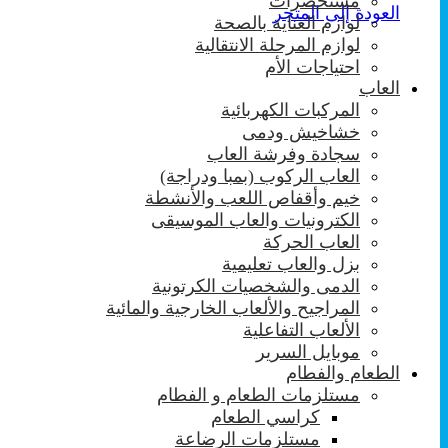
مستحضرات
العودة إلى المتجر
لوازم العناية بالصحة
لوازم المرحلة الانتقالية
احتياجات الأم
العاب
المركبات الكهربائية
خشاخيش ودمى
سجادة وفرشة العاب
العاب الركوب (بمبا ودراجة)
خيم وأقفاص اللعب والأنشطة
الكترونيات والعاب الموسيقى
العاب الحركة
بزل والعاب تعليمية
الدمى والشخصيات الكرتونية
المراجيح والألعاب الخارجية والمائية
الألعاب التفاعلية
موبايل السرير
الطعام والفطام
مستلزمات الطعام و الفطام
كراسي الطعام
مستلزمات الرضاعة