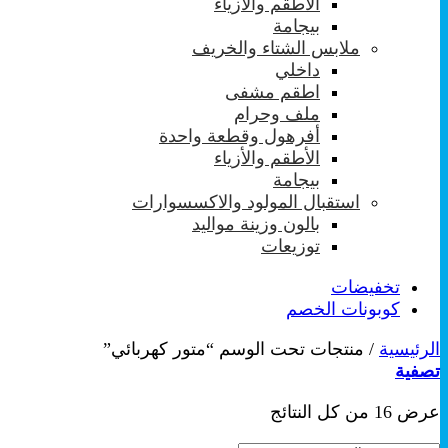
الأطقم والأزياء
بيجامة
ملابس الشتاء والخريف
داخلي
اطقم مشفى
ملف وحرام
أفرهول وقطعة واحدة
الأطقم والأزياء
بيجامة
استقبال المولود والاكسسوارات
بالون وزينة مواليد
توزيعات
تخفيضات
كوبونات الخصم
الرئيسية
/
منتجات تحت الوسم “متور كهربائي”
تصفية
تم
عرض ⁦16⁩ من كل النتائج
الفرز