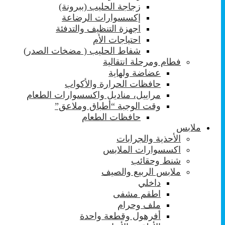
زجاجة الحليب (ببرونة)
إكسسوارات الرضاعة
اجهزة التنظيف والتدفئة
احتياجات الأم
شفاط الحليب ( مضخات الصدر)
فطام ومرحلة انتقالية
عضاضة ولهاية
حافظات الحرارة والأكواب
مراييل، مناديل واكسسوارات الطعام
وقت الوجبة “أطباق وملاعق”
حافظات الطعام
ملابس
الأحذية والجرابات
اكسسوارات الملابس
شنط وحقائب
ملابس الربيع والصيف
داخلي
اطقم مشفى
ملف وحرام
أفرهول وقطعة واحدة