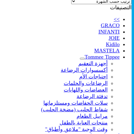
حسب
التصنيفات
الشهرة
>>
GRACO
INFANTI
JOIE
Kidilo
MASTELA
Tommee Tippee
أجهزة التعقيم
أكسسوارات الرضاعة
احتياجات الأم
الرضاعات والحلمات
العضاضات واللهايات
تدفئة الرضاعة
سلات الحفاضات ومستلزماتها
شفاط الحليب (مضخة الحليب)
مراييل الطعام
منتجات العناية بالطفل
وقت الوجبة "ملاعق وأطباق"