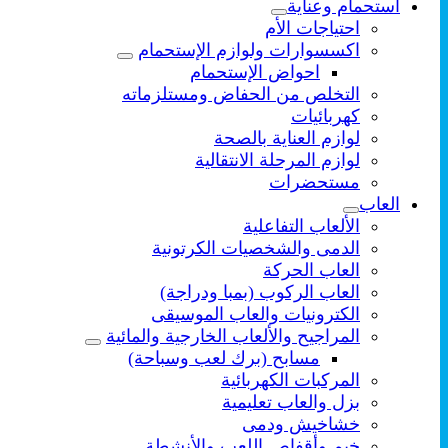
استحمام وعناية
احتياجات الأم
اكسسوارات ولوازم الإستحمام
احواض الإستحمام
التخلص من الحفاض ومستلزماته
كهربائيات
لوازم العناية بالصحة
لوازم المرحلة الانتقالية
مستحضرات
العاب
الألعاب التفاعلية
الدمى والشخصيات الكرتونية
العاب الحركة
العاب الركوب (بمبا ودراجة)
الكترونيات والعاب الموسيقى
المراجيح والألعاب الخارجية والمائية
مسابح (برك لعب وسباحة)
المركبات الكهربائية
بزل والعاب تعليمية
خشاخيش ودمى
خيم وأقفاص اللعب والأنشطة