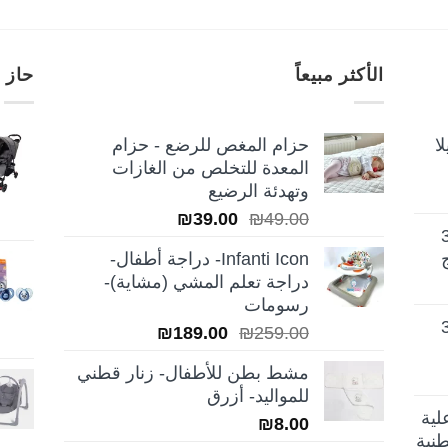
الأكثر مبيعاً
حاز 
ا
حزام المغص للرضع - حزام
المعدة للتخلص من الغازات
وتهدئة الرضيع
السعر
السعر
₪
39.00
₪
49.00
تيلا أورا ديلوكس 3
الأصلي
الحالي
Infanti Icon- دراجة أطفال-
هو:
هو:
دراجة تعلم المشي (مشاية)-
₪39.00.
₪49.00.
رسومات
تيلا أورا ديلوكس 3
السعر
السعر
₪
189.00
₪
259.00
الأصلي
الحالي
مشط بطن للأطفال- زنار قطني
هو:
هو:
للمواليد- أزرق
₪189.00.
₪259.00.
لية
₪
8.00
نية