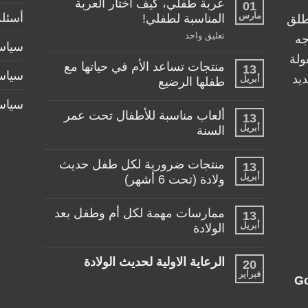
عربة طفلي، كيف اختار العربة
01
مارس
أسئلة
المناسبة لطفلي!
طلق
على
تعليق واحد
جه
سياسة
عربة
طفلي،
ولة
منتجات تساعد الأم في حياتها مع
كيف
13
سياس
اختار
يد
أبريل
طفلها الرضيع
العربة
المناسبة
لا
سياس
لطفلي!
توجد
ألعاب مناسبة للأطفال تحت عمر
13
تعليقات
أبريل
على
السنة
منتجات
لا
تساعد
توجد
الأم
منتجات ضرورية لكل طفل حديث
13
تعليقات
في
أبريل
على
ولادة (تحت 6 أشهر)
حياتها
ألعاب
مع
لا
مناسبة
طفلها
توجد
للأطفال
الرضيع
ممارسات مهمة لكل أم وطفل بعد
13
تعليقات
تحت
أبريل
على
الولادة
عمر
منتجات
السنة
لا
ضرورية
توجد
لكل
الرعاية الاولية لحديث الولادة
20
تعليقات
طفل
فبراير
على
حديث
لا
G
ممارسات
ولادة
توجد
مهمة
(تحت
تعليقات
لكل