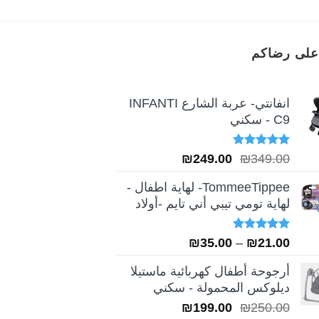
على رضاكم
انفانتي- عربة الشارع INFANTI
C9 - سكني
تم التقييم
السعر
السعر
₪
249.00
₪
349.00
5.00
من 5
الأصلي
الحالي
TommeeTippee- لهاية اطفال -
هو:
هو:
لهاية تومي تيبي أني تايم -أولاد
₪249.00.
₪349.00.
تم التقييم
نطاق
₪
35.00
–
₪
21.00
5.00
من 5
السعر:
أرجوحة أطفال كهربائية ماستيلا
من
ديلوكس المحمولة - سكني
السعر
السعر
₪
199.00
₪
250.00
خلال