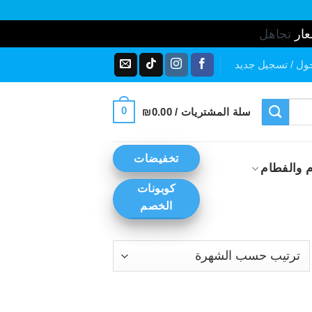
عار
تجاهل
ول / تسجيل جديد
0
سلة المشتريات /
0.00
₪
تخفيضات
 والفطام
كوبونات
الخصم