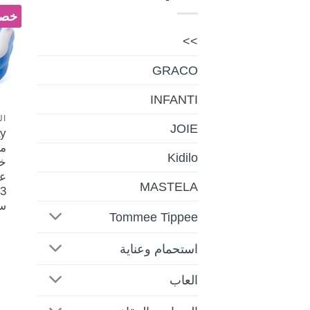
خصم 
>>
GRACO
INFANTI
ال
JOIE
م
Kidilo
خ
عا
MASTELA
س
Tommee Tippee
استحمام وعناية
العاب