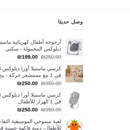
وصل حديثا
أرجوحة أطفال كهربائية ماستيل
ديلوكس المحمولة - سكني
السعر
السعر
₪
199.00
₪
250.00
الأصلي
الحالي
كرسي ماس
هو:
هو:
في 1 مع مستشعر حركة - بيج
₪199.00.
₪250.00.
السعر
السعر
₪
250.00
₪
350.00
الأصلي
الحالي
كرسي ماس
هو:
هو:
في 1 الهزاز للأطفال
₪250.00.
₪350.00.
السعر
السعر
₪
250.00
₪
350.00
الأصلي
الحالي
لعبة ميموجي الموسيقية التفاع
هو:
هو:
للأطفال- دمية فاكهة حسية قط