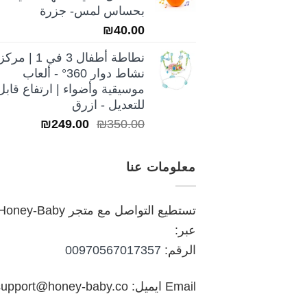
₪250.00.
₪350.00.
بحساس لمس- جزرة
₪
40.00
نطاطة أطفال 3 في 1 | مركز
نشاط دوار 360° - ألعاب
موسيقية وأضواء | ارتفاع قابل
للتعديل - ازرق
السعر
السعر
₪
249.00
₪
350.00
الأصلي
الحالي
هو:
هو:
معلومات عنا
₪249.00.
₪350.00.
تستطيع التواصل مع متجر oney-Baby
عبر:
الرقم:
00970567017357
Email ايميل: support@honey-baby.co