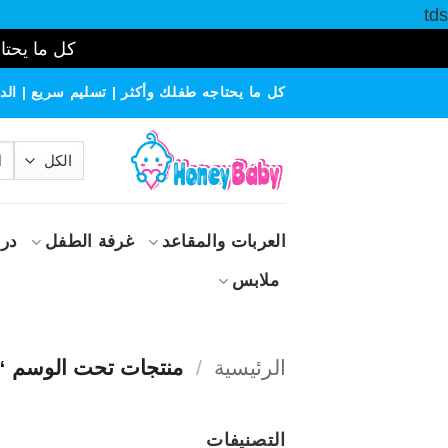
tds
كل ما يحتاج
خطي
كل ما يحتاجه طفلك وأكثر | تسليم سريع | الدف
لمحتوى
الب
عن
العربات والمقاعد
غرفة الطفل
درا
ملابس
الرئيسية
/
منتجات تحت الوسم “
التصنيفات