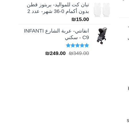
تبان كت للمواليد- بربتوز قطن
بدون أكمام 0-36 شهر- عدد 2
₪
15.00
انفانتي- عربة الشارع INFANTI
C9 - سكني
تم التقييم
السعر
السعر
₪
249.00
₪
349.00
5.00
من 5
الأصلي
الحالي
هو:
هو:
₪249.00.
₪349.00.
H