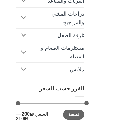
العربات والمقاعد
دراجات المشي
والمراجيح
غرفة الطفل
مستلزمات الطعام و
الفطام
ملابس
الفرز حسب السعر
أدنى
أعلى
السعر:
₪200
—
تصفية
سعر
سعر
₪210