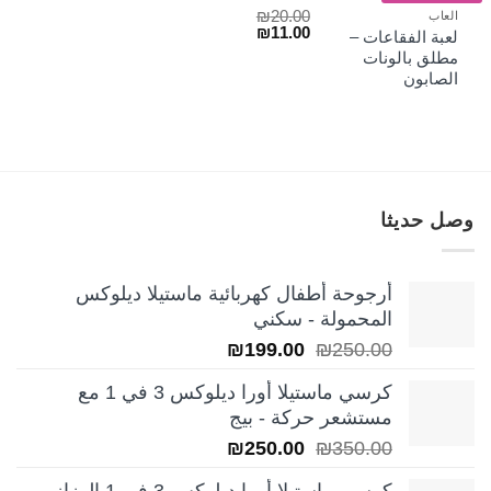
₪
20.00
العاب
السعر
السعر
₪
11.00
لعبة الفقاعات –
الأصلي
الحالي
مطلق بالونات
هو:
هو:
الصابون
₪11.00.
₪20.00.
وصل حديثا
أرجوحة أطفال كهربائية ماستيلا ديلوكس
المحمولة - سكني
السعر
السعر
₪
199.00
₪
250.00
الأصلي
الحالي
كرسي ماستيلا أورا ديلوكس 3 في 1 مع
هو:
هو:
مستشعر حركة - بيج
₪199.00.
₪250.00.
السعر
السعر
₪
250.00
₪
350.00
الأصلي
الحالي