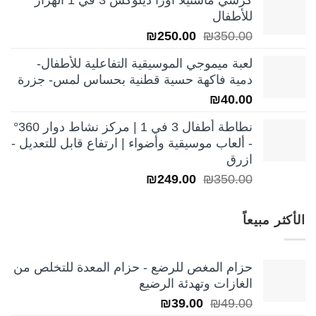
كرسي ماستيلا أورا ديلوكس 3 في 1 الهزاز
هو:
هو:
للأطفال
₪250.00.
₪350.00.
السعر
السعر
₪
250.00
₪
350.00
الأصلي
الحالي
لعبة ميموجي الموسيقية التفاعلية للأطفال-
هو:
هو:
دمية فاكهة حسية قطنية بحساس لمس- جزرة
₪250.00.
₪350.00.
₪
40.00
نطاطة أطفال 3 في 1 | مركز نشاط دوار 360°
- ألعاب موسيقية وأضواء | ارتفاع قابل للتعديل -
ازرق
السعر
السعر
₪
249.00
₪
350.00
الأصلي
الحالي
هو:
هو:
الأكثر مبيعاً
₪249.00.
₪350.00.
حزام المغص للرضع - حزام المعدة للتخلص من
الغازات وتهدئة الرضيع
السعر
السعر
₪
39.00
₪
49.00