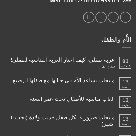
Merchant Center ID 5339191286
الأُم والطفل
عربة طفلي، كيف اختار العربة المناسبة لطفلي!
01
مارس
على
تعليق واحد
عربة
طفلي،
كيف
منتجات تساعد الأم في حياتها مع طفلها الرضيع
13
اختار
أبريل
لا
العربة
توجد
المناسبة
تعليقات
لطفلي!
ألعاب مناسبة للأطفال تحت عمر السنة
13
على
منتجات
أبريل
لا
تساعد
توجد
الأم
تعليقات
منتجات ضرورية لكل طفل حديث ولادة (تحت 6
في
13
على
حياتها
ألعاب
أبريل
أشهر)
مع
مناسبة
طفلها
لا
للأطفال
الرضيع
توجد
تحت