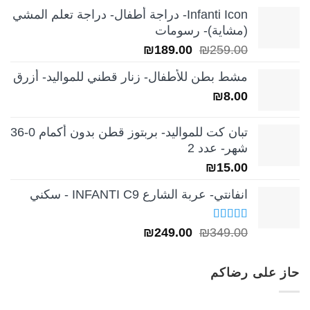
الأصلي
الحالي
Infanti Icon- دراجة أطفال- دراجة تعلم المشي
هو:
هو:
(مشاية)- رسومات
₪39.00.
₪49.00.
السعر
السعر
₪
189.00
₪
259.00
الأصلي
الحالي
مشط بطن للأطفال- زنار قطني للمواليد- أزرق
هو:
هو:
₪
8.00
₪189.00.
₪259.00.
تبان كت للمواليد- بربتوز قطن بدون أكمام 0-36
شهر- عدد 2
₪
15.00
انفانتي- عربة الشارع INFANTI C9 - سكني
تم التقييم
السعر
السعر
₪
249.00
₪
349.00
5.00
من 5
الأصلي
الحالي
هو:
هو:
حاز على رضاكم
₪249.00.
₪349.00.