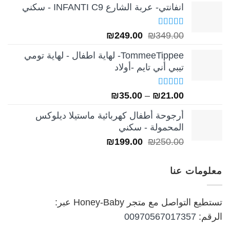
انفانتي- عربة الشارع INFANTI C9 - سكني
تم التقييم
السعر
السعر
₪
249.00
₪
349.00
5.00
من 5
الأصلي
الحالي
TommeeTippee- لهاية اطفال - لهاية تومي
هو:
هو:
تيبي أني تايم -أولاد
₪249.00.
₪349.00.
تم التقييم
نطاق
₪
35.00
–
₪
21.00
5.00
من 5
السعر:
أرجوحة أطفال كهربائية ماستيلا ديلوكس
من
المحمولة - سكني
السعر
السعر
₪
199.00
₪
250.00
خلال
الأصلي
الحالي
هو:
هو:
معلومات عنا
₪199.00.
₪250.00.
تستطيع التواصل مع متجر Honey-Baby عبر:
الرقم:
00970567017357