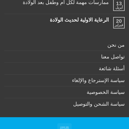
ممارسات مهمة لكل أم وطفل بعد الولادة
13
تعليقات
عمر
على
أبريل
السنة
لا
منتجات
توجد
ضرورية
تعليقات
لكل
الرعاية الاولية لحديث الولادة
20
على
طفل
ممارسات
فبراير
لا
حديث
مهمة
توجد
ولادة
لكل
تعليقات
(تحت
أم
على
6
وطفل
الرعاية
أشهر)
من نحن
بعد
الاولية
الولادة
لحديث
الولادة
تواصل معنا
أسئلة شائعة
سياسة الإسترجاع والإلغاء
سياسة الخصوصية
سياسة الشحن والتوصيل
Cash