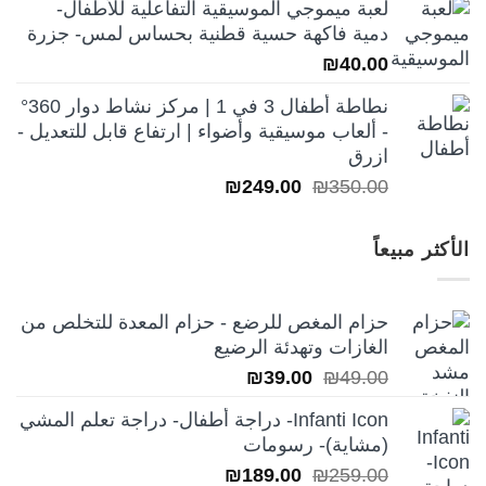
لعبة ميموجي الموسيقية التفاعلية للأطفال-
هو:
هو:
دمية فاكهة حسية قطنية بحساس لمس- جزرة
₪250.00.
₪350.00.
₪
40.00
نطاطة أطفال 3 في 1 | مركز نشاط دوار 360°
- ألعاب موسيقية وأضواء | ارتفاع قابل للتعديل -
ازرق
السعر
السعر
₪
249.00
₪
350.00
الأصلي
الحالي
هو:
هو:
الأكثر مبيعاً
₪249.00.
₪350.00.
حزام المغص للرضع - حزام المعدة للتخلص من
الغازات وتهدئة الرضيع
السعر
السعر
₪
39.00
₪
49.00
الأصلي
الحالي
Infanti Icon- دراجة أطفال- دراجة تعلم المشي
هو:
هو:
(مشاية)- رسومات
₪39.00.
₪49.00.
السعر
السعر
₪
189.00
₪
259.00