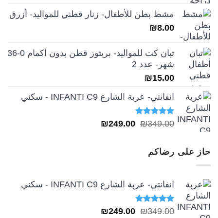
الأصلي
الحالي
مشط بطن للأطفال- زنار قطني للمواليد- أزرق
هو:
هو:
₪
8.00
₪189.00.
₪259.00.
تبان كت للمواليد- بربتوز قطن بدون أكمام 0-36
شهر- عدد 2
₪
15.00
انفانتي- عربة الشارع INFANTI C9 - سكني
تم التقييم
السعر
السعر
₪
249.00
₪
349.00
5.00
من 5
الأصلي
الحالي
هو:
هو:
حاز على رضاكم
₪249.00.
₪349.00.
انفانتي- عربة الشارع INFANTI C9 - سكني
تم التقييم
السعر
السعر
₪
249.00
₪
349.00
5.00
من 5