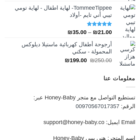
الأصلي
الحالي
TommeeTippee- لهاية اطفال - لهاية تومي
هو:
هو:
تيبي أني تايم -أولاد
₪249.00.
₪349.00.
تم التقييم
نطاق
₪
35.00
–
₪
21.00
5.00
من 5
السعر:
أرجوحة أطفال كهربائية ماستيلا ديلوكس
من
المحمولة - سكني
السعر
السعر
₪
199.00
₪
250.00
خلال
الأصلي
الحالي
هو:
هو:
معلومات عنا
₪199.00.
₪250.00.
تستطيع التواصل مع متجر Honey-Baby عبر:
الرقم:
00970567017357
Email ايميل: support@honey-baby.co
اسم المتجر: هني بيبي Honey-Baby