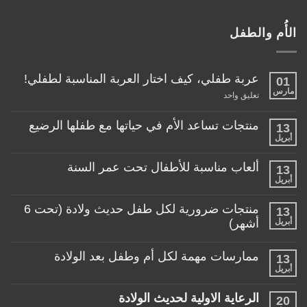
الأُم والطفل
عربة طفلي، كيف اختار العربة المناسبة لطفلي!
01
مارس
على
تعليق واحد
عربة
طفلي،
كيف
منتجات تساعد الأم في حياتها مع طفلها الرضيع
13
اختار
أبريل
لا
العربة
توجد
المناسبة
تعليقات
لطفلي!
ألعاب مناسبة للأطفال تحت عمر السنة
13
على
منتجات
أبريل
لا
تساعد
توجد
الأم
تعليقات
منتجات ضرورية لكل طفل حديث ولادة (تحت 6
في
13
على
حياتها
ألعاب
أبريل
أشهر)
مع
مناسبة
طفلها
لا
للأطفال
الرضيع
توجد
تحت
ممارسات مهمة لكل أم وطفل بعد الولادة
13
تعليقات
عمر
على
أبريل
السنة
لا
منتجات
توجد
ضرورية
تعليقات
لكل
الرعاية الاولية لحديث الولادة
20
على
طفل