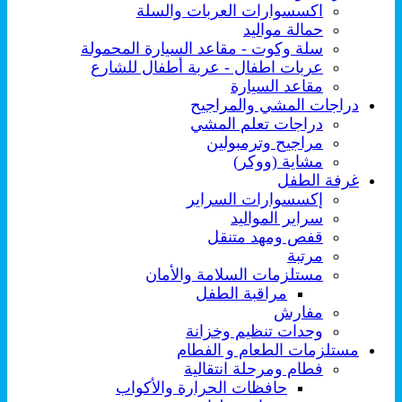
اكسسوارات العربات والسلة
حمالة مواليد
سلة وكوت - مقاعد السيارة المحمولة
عربات اطفال - عربة أطفال للشارع
مقاعد السيارة
دراجات المشي والمراجيح
دراجات تعلم المشي
مراجيح وترمبولين
مشاية (ووكر)
غرفة الطفل
إكسسوارات السراير
سراير المواليد
قفص ومهد متنقل
مرتبة
مستلزمات السلامة والأمان
مراقبة الطفل
مفارش
وحدات تنظيم وخزانة
مستلزمات الطعام و الفطام
فطام ومرحلة انتقالية
حافظات الحرارة والأكواب