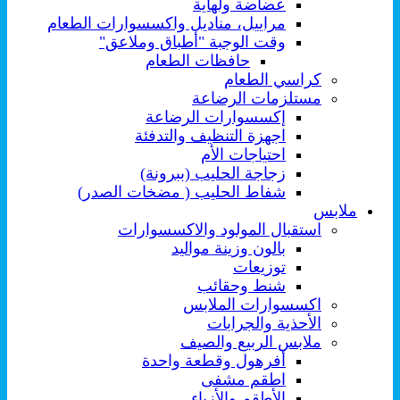
عضاضة ولهاية
مراييل، مناديل واكسسوارات الطعام
وقت الوجبة "أطباق وملاعق"
حافظات الطعام
كراسي الطعام
مستلزمات الرضاعة
إكسسوارات الرضاعة
اجهزة التنظيف والتدفئة
احتياجات الأم
زجاجة الحليب (ببرونة)
شفاط الحليب ( مضخات الصدر)
ملابس
استقبال المولود والاكسسوارات
بالون وزينة مواليد
توزيعات
شنط وحقائب
اكسسوارات الملابس
الأحذية والجرابات
ملابس الربيع والصيف
أفرهول وقطعة واحدة
اطقم مشفى
الأطقم والأزياء