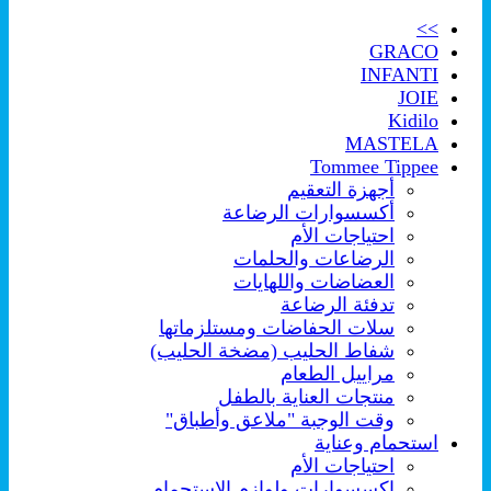
>>
GRACO
INFANTI
JOIE
Kidilo
MASTELA
Tommee Tippee
أجهزة التعقيم
أكسسوارات الرضاعة
احتياجات الأم
الرضاعات والحلمات
العضاضات واللهايات
تدفئة الرضاعة
سلات الحفاضات ومستلزماتها
شفاط الحليب (مضخة الحليب)
مراييل الطعام
منتجات العناية بالطفل
وقت الوجبة "ملاعق وأطباق"
استحمام وعناية
احتياجات الأم
اكسسوارات ولوازم الإستحمام