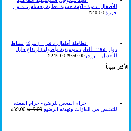
لعبة ميموجي الموسيقية التفاعلية
للأطفال- دمية فاكهة حسية قطنية بحساس لمس-
جزرة
40.00
₪
نطاطة أطفال 3 في 1 | مركز نشاط
دوار 360° - ألعاب موسيقية وأضواء | ارتفاع قابل
السعر
السعر
للتعديل - ازرق
350.00
₪
249.00
₪
الأصلي
الحالي
الأكثر مبيعاً
هو:
هو:
₪249.00.
₪350.00.
حزام المغص للرضع - حزام المعدة
السعر
السع
للتخلص من الغازات وتهدئة الرضيع
49.00
₪
39.00
₪
الأصلي
الحال
هو:
هو:
₪39.00.
₪49.00.