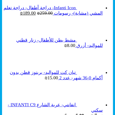
Infanti Icon- دراجة أطفال- دراجة تعلم
السعر
السعر
المشي (مشاية)- رسومات
259.00
₪
189.00
₪
الأصلي
الحالي
هو:
هو:
₪189.00.
₪259.00.
مشط بطن للأطفال- زنار قطني
للمواليد- أزرق
8.00
₪
تبان كت للمواليد- بربتوز قطن بدون
أكمام 0-36 شهر- عدد 2
15.00
₪
انفانتي- عربة الشارع INFANTI C9 -
سكني