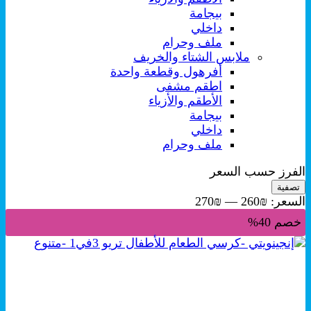
بيجامة
داخلي
ملف وحرام
ملابس الشتاء والخريف
أفرهول وقطعة واحدة
اطقم مشفى
الأطقم والأزياء
بيجامة
داخلي
ملف وحرام
الفرز حسب السعر
أدنى
أعلى
تصفية
سعر
سعر
السعر:
₪260
—
₪270
خصم 40%