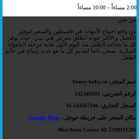
2:00 مساءاً – 10:00 مساءاً
من نحن
من واقع احتياج الأمهات في فلسطين والسعي لتوفير
الأفضل و الأكثر جودة انطلق معرض هَني بيبي، حيث يوفر
كل ما يحتاجه الطفل منذ اليوم الأول لغاية مرحلة الطفولة
المبكرة، نسعى دائما لتقديم كل ما هو جديد ومتاح في عالم
الطفل.
اسم المتجر: honey-baby.co
الرقم الضريبي: 542345691
السجل التجاري: IS-543567246
مكان المتجر على خريطة جوجل:
Google Maps
Merchant Center ID 5339191286