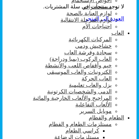
احواض الإستحمام
لا توجد منتجات في سلة المشتريات.
مستحضرات
لوازم العناية بالصحة
العودة إلى المتجر
لوازم المرحلة الانتقالية
احتياجات الأم
العاب
المركبات الكهربائية
خشاخيش ودمى
سجادة وفرشة العاب
العاب الركوب (بمبا ودراجة)
خيم وأقفاص اللعب والأنشطة
الكترونيات والعاب الموسيقى
العاب الحركة
بزل والعاب تعليمية
الدمى والشخصيات الكرتونية
المراجيح والألعاب الخارجية والمائية
الألعاب التفاعلية
موبايل السرير
الطعام والفطام
مستلزمات الطعام و الفطام
كراسي الطعام
مستلزمات الرضاعة