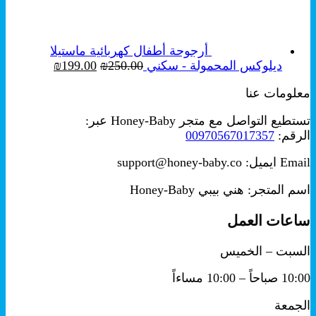
من
خلال
أرجوحة أطفال كهربائية ماستيلا
السعر
السعر
ديلوكس المحمولة - سكني
250.00
₪
199.00
₪
الأصلي
الحالي
معلومات عنا
هو:
هو:
₪199.00.
₪250.00.
تستطيع التواصل مع متجر Honey-Baby عبر:
الرقم:
00970567017357
Email ايميل: support@honey-baby.co
اسم المتجر: هني بيبي Honey-Baby
ساعات العمل
السبت – الخميس
10:00 صباحاً – 10:00 مساءاً
الجمعة