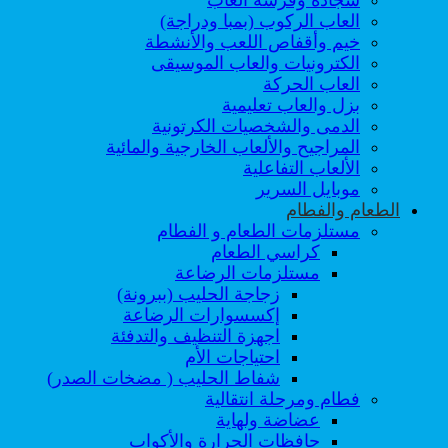
العاب الركوب (بمبا ودراجة)
خيم وأقفاص اللعب والأنشطة
الكترونيات والعاب الموسيقى
العاب الحركة
بزل والعاب تعليمية
الدمى والشخصيات الكرتونية
المراجيح والألعاب الخارجية والمائية
الألعاب التفاعلية
موبايل السرير
الطعام والفطام
مستلزمات الطعام و الفطام
كراسي الطعام
مستلزمات الرضاعة
زجاجة الحليب (ببرونة)
إكسسوارات الرضاعة
اجهزة التنظيف والتدفئة
احتياجات الأم
شفاط الحليب ( مضخات الصدر)
فطام ومرحلة انتقالية
عضاضة ولهاية
حافظات الحرارة والأكواب