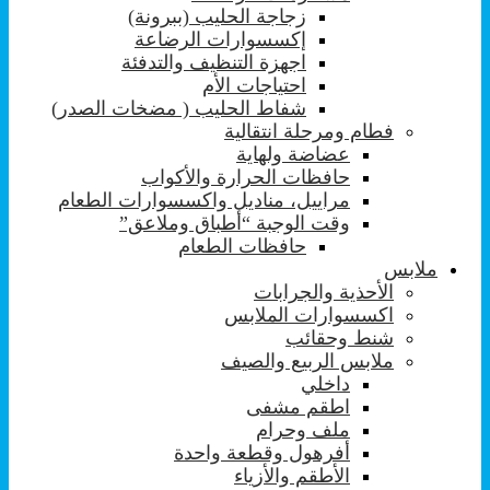
زجاجة الحليب (ببرونة)
إكسسوارات الرضاعة
اجهزة التنظيف والتدفئة
احتياجات الأم
شفاط الحليب ( مضخات الصدر)
فطام ومرحلة انتقالية
عضاضة ولهاية
حافظات الحرارة والأكواب
مراييل، مناديل واكسسوارات الطعام
وقت الوجبة “أطباق وملاعق”
حافظات الطعام
ملابس
الأحذية والجرابات
اكسسوارات الملابس
شنط وحقائب
ملابس الربيع والصيف
داخلي
اطقم مشفى
ملف وحرام
أفرهول وقطعة واحدة
الأطقم والأزياء