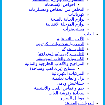
احواض الإستحمام
التخلص من الحفاض ومستلزماته
كهربائيات
لوازم العناية بالصحة
لوازم المرحلة الانتقالية
مستحضرات
العاب
الألعاب التفاعلية
الدمى والشخصيات الكرتونية
العاب الحركة
العاب الركوب (بمبا ودراجة)
الكترونيات والعاب الموسيقى
المراجيح والألعاب الخارجية والمائية
مسابح (برك لعب وسباحة)
المركبات الكهربائية
بزل والعاب تعليمية
خشاخيش ودمى
خيم وأقفاص اللعب والأنشطة
سجادة وفرشة العاب
موبايل السرير
العربات والمقاعد