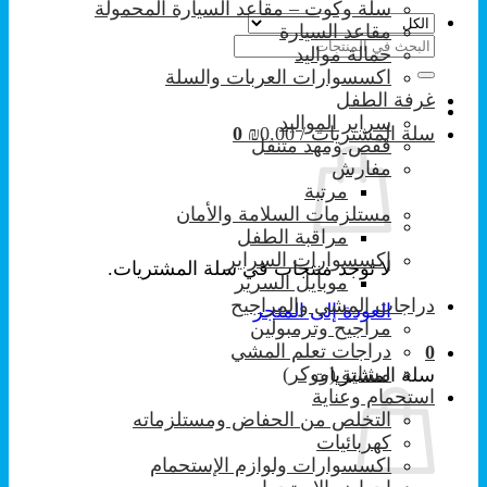
سلة وكوت – مقاعد السيارة المحمولة
مقاعد السيارة
البحث
حمالة مواليد
عن:
اكسسوارات العربات والسلة
غرفة الطفل
سراير المواليد
سلة المشتريات /
0.00
₪
0
قفص ومهد متنقل
مفارش
مرتبة
مستلزمات السلامة والأمان
مراقبة الطفل
إكسسوارات السراير
لا توجد منتجات في سلة المشتريات.
موبايل السرير
دراجات المشي والمراجيح
العودة إلى المتجر
مراجيح وترمبولين
دراجات تعلم المشي
0
مشاية (ووكر)
سلة المشتريات
استحمام وعناية
التخلص من الحفاض ومستلزماته
كهربائيات
اكسسوارات ولوازم الإستحمام