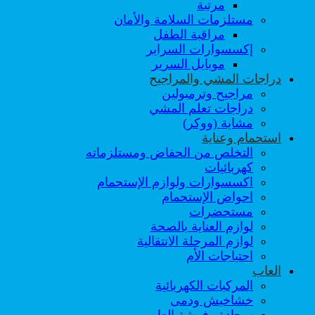
مرتبة
مستلزمات السلامة والأمان
مراقبة الطفل
إكسسوارات السراير
موبايل السرير
دراجات المشي والمراجيح
مراجيح وترمبولين
دراجات تعلم المشي
مشاية (ووكر)
استحمام وعناية
التخلص من الحفاض ومستلزماته
كهربائيات
اكسسوارات ولوازم الإستحمام
احواض الإستحمام
مستحضرات
لوازم العناية بالصحة
لوازم المرحلة الانتقالية
احتياجات الأم
العاب
المركبات الكهربائية
خشاخيش ودمى
سجادة وفرشة العاب