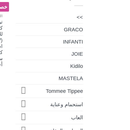
خصم 
ال
>>
تر
كه
GRACO
لل
INFANTI
ا
JOIE
س
أ
Kidilo
MASTELA
Tommee Tippee
استحمام وعناية
العاب