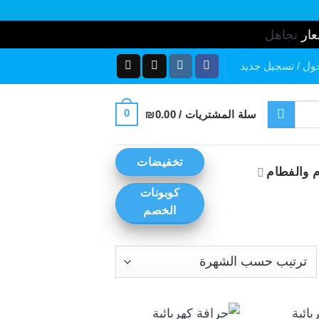
عار
تجاهل
ول / تسجيل جديد
0
سلة المشتريات /
0.00
₪
تخفيضات
 والفطام
كوبونات
الخصم
رز
ب