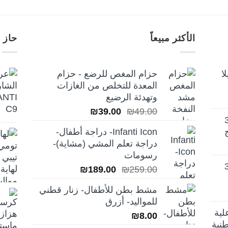
الأكثر مبيعاً
حاز 
ا
حزام المغص للرضع - حزام
المعدة للتخلص من الغازات
وتهدئة الرضيع
السعر
السعر
₪
39.00
₪
49.00
تيلا أورا ديلوكس 3
الأصلي
الحالي
Infanti Icon- دراجة أطفال-
هو:
هو:
دراجة تعلم المشي (مشاية)-
₪39.00.
₪49.00.
رسومات
تيلا أورا ديلوكس 3
السعر
السعر
₪
189.00
₪
259.00
الأصلي
الحالي
مشط بطن للأطفال- زنار قطني
هو:
هو:
للمواليد- أزرق
₪189.00.
₪259.00.
لية
₪
8.00
نية