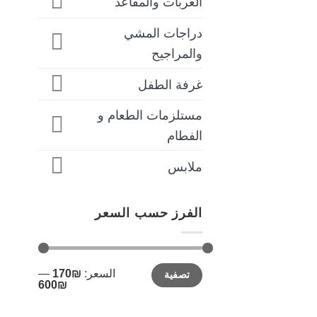
العربات والمقاعد
دراجات المشي
والمراجيح
غرفة الطفل
مستلزمات الطعام و
الفطام
ملابس
الفرز حسب السعر
أدنى
أعلى
السعر:
₪170
—
تصفية
سعر
سعر
₪600