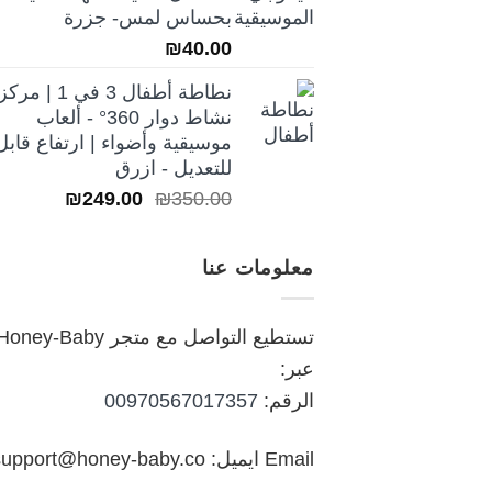
₪250.00.
₪350.00.
بحساس لمس- جزرة
₪
40.00
نطاطة أطفال 3 في 1 | مركز
نشاط دوار 360° - ألعاب
موسيقية وأضواء | ارتفاع قابل
للتعديل - ازرق
السعر
السعر
₪
249.00
₪
350.00
الأصلي
الحالي
هو:
هو:
معلومات عنا
₪249.00.
₪350.00.
تستطيع التواصل مع متجر oney-Baby
عبر:
الرقم:
00970567017357
Email ايميل: support@honey-baby.co