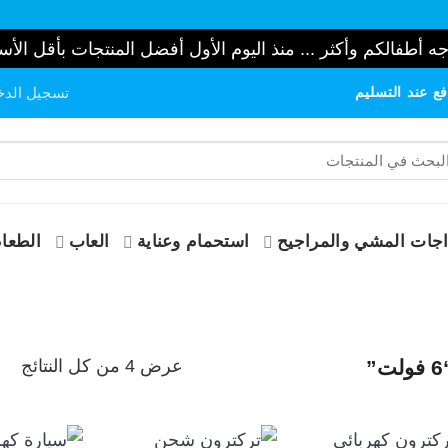
ه أطفالكم وأكثر ... منذ اليوم الأول أفضل المنتجات بأقل الأس
ع عند التسليم
تسجيل الدخ
حث
:
جات المشي والمراجيح
استحمام وعناية
العاب
الطعام
تم
عرض ⁦4⁩ من كل النتائج
الف
حس