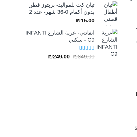
تبان كت للمواليد- بربتوز قطن
بدون أكمام 0-36 شهر- عدد 2
₪
15.00
انفانتي- عربة الشارع INFANTI
C9 - سكني
تم التقييم
السعر
السعر
₪
249.00
₪
349.00
5.00
من 5
الأصلي
الحالي
هو:
هو:
₪249.00.
₪349.00.
H