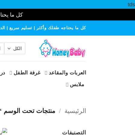
tds
كل ما يحتاج
خطي
كل ما يحتاجه طفلك وأكثر | تسليم سريع | الدف
لمحتوى
الب
عن
العربات والمقاعد
غرفة الطفل
درا
ملابس
الرئيسية
/
منتجات تحت الوسم “6 فولت”
التصنيفات