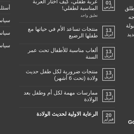
عربة طفلي، كيف اختار العربة
01
مارس
أسئلة
المناسبة لطفلي!
طلق
على
تعليق واحد
جه
سياسة
عربة
طفلي،
ولة
منتجات تساعد الأم في حياتها مع
كيف
13
سياس
اختار
يد
أبريل
طفلها الرضيع
العربة
المناسبة
لا
سياس
لطفلي!
توجد
ألعاب مناسبة للأطفال تحت عمر
13
تعليقات
أبريل
على
السنة
منتجات
لا
تساعد
توجد
الأم
منتجات ضرورية لكل طفل حديث
13
تعليقات
في
أبريل
على
ولادة (تحت 6 أشهر)
حياتها
ألعاب
مع
لا
مناسبة
طفلها
توجد
للأطفال
الرضيع
ممارسات مهمة لكل أم وطفل بعد
13
تعليقات
تحت
أبريل
على
الولادة
عمر
منتجات
السنة
لا
ضرورية
توجد
لكل
الرعاية الاولية لحديث الولادة
20
تعليقات
طفل
فبراير
على
حديث
لا
G
ممارسات
ولادة
توجد
مهمة
(تحت
تعليقات
لكل