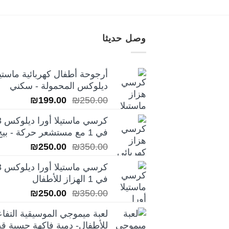
وصل حديثا
أرجوحة أطفال كهربائية ماستيل
ديلوكس المحمولة - سكني
السعر
السعر
₪
199.00
₪
250.00
الأصلي
الحالي
كرسي ماس
هو:
هو:
في 1 مع مستشعر حركة - بيج
₪199.00.
₪250.00.
السعر
السعر
₪
250.00
₪
350.00
الأصلي
الحالي
كرسي ماس
هو:
هو:
في 1 الهزاز للأطفال
₪250.00.
₪350.00.
السعر
السعر
₪
250.00
₪
350.00
الأصلي
الحالي
لعبة ميموجي الموسيقية التفاع
هو:
هو:
للأطفال- دمية فاكهة حسية قط