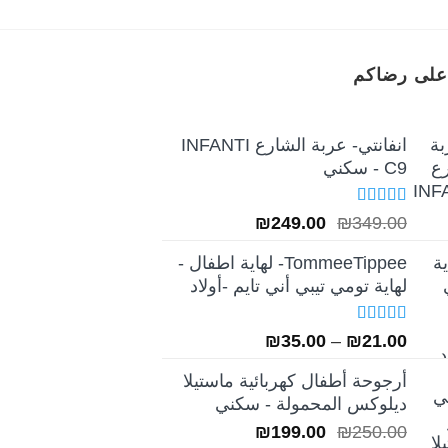
على رضاكم
انفانتي- عربة الشارع INFANTI
C9 - سكني
تم التقييم
السعر
السعر
₪
249.00
₪
349.00
5.00
من 5
الأصلي
الحالي
TommeeTippee- لهاية اطفال -
هو:
هو:
لهاية تومي تيبي أني تايم -أولاد
₪249.00.
₪349.00.
تم التقييم
نطاق
₪
35.00
–
₪
21.00
5.00
من 5
السعر:
أرجوحة أطفال كهربائية ماستيلا
من
ديلوكس المحمولة - سكني
السعر
السعر
₪
199.00
₪
250.00
خلال