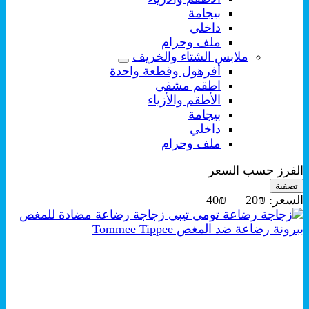
بيجامة
داخلي
ملف وحرام
ملابس الشتاء والخريف
أفرهول وقطعة واحدة
اطقم مشفى
الأطقم والأزياء
بيجامة
داخلي
ملف وحرام
الفرز حسب السعر
أدنى
أعلى
تصفية
سعر
سعر
السعر:
₪20
—
₪40