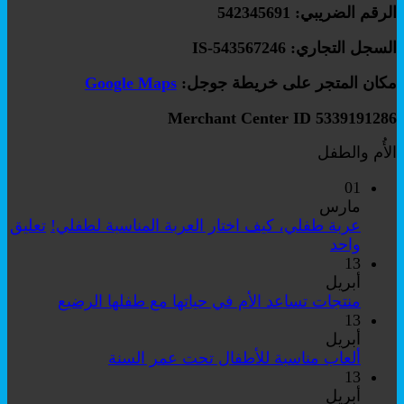
الرقم الضريبي: 542345691
السجل التجاري: IS-543567246
مكان المتجر على خريطة جوجل:
Google Maps
Merchant Center ID 5339191286
الأُم والطفل
01
مارس
عربة طفلي، كيف اختار العربة المناسبة لطفلي!
تعليق
على
واحد
عربة
13
طفلي،
أبريل
كيف
لا
منتجات تساعد الأم في حياتها مع طفلها الرضيع
اختار
توجد
13
العربة
تعليقات
أبريل
على
المناسبة
لا
ألعاب مناسبة للأطفال تحت عمر السنة
منتجات
لطفلي!
توجد
13
تساعد
تعليقات
أبريل