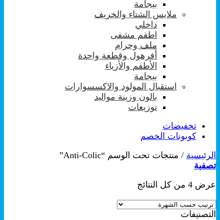
بيجامة
ملابس الشتاء والخريف
داخلي
اطقم مشفى
ملف وحرام
أفرهول وقطعة واحدة
الأطقم والأزياء
بيجامة
استقبال المولود والاكسسوارات
بالون وزينة مواليد
توزيعات
تخفيضات
كوبونات الخصم
الرئيسية
/
منتجات تحت الوسم “Anti-Colic”
تصفية
تم
عرض ⁦4⁩ من كل النتائج
الفرز
حسب
التصنيفات
الشهرة