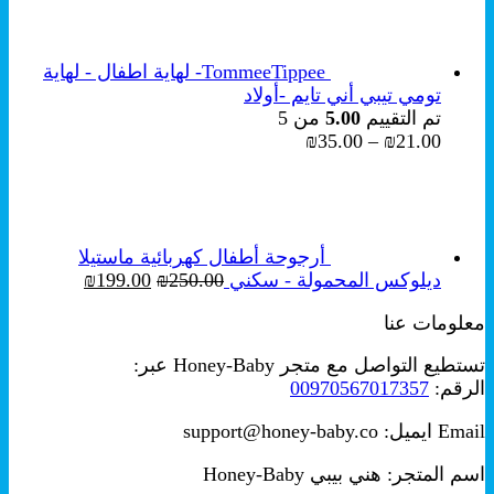
هو:
هو:
₪249.00.
₪349.00.
TommeeTippee- لهاية اطفال - لهاية
تومي تيبي أني تايم -أولاد
تم التقييم
5.00
من 5
نطاق
₪
35.00
–
₪
21.00
السعر:
من
خلال
أرجوحة أطفال كهربائية ماستيلا
السعر
السعر
ديلوكس المحمولة - سكني
250.00
₪
199.00
₪
الأصلي
الحالي
معلومات عنا
هو:
هو:
₪199.00.
₪250.00.
تستطيع التواصل مع متجر Honey-Baby عبر:
الرقم:
00970567017357
Email ايميل: support@honey-baby.co
اسم المتجر: هني بيبي Honey-Baby