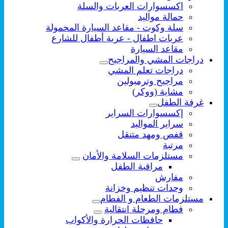
اكسسوارات العربات والسلة
حمالة مواليد
سلة وكوت - مقاعد السيارة المحمولة
عربات اطفال - عربة أطفال للشارع
مقاعد السيارة
دراجات المشي والمراجيح
دراجات تعلم المشي
مراجيح وترمبولين
مشاية (ووكر)
غرفة الطفل
إكسسوارات السراير
سراير المواليد
قفص ومهد متنقل
مرتبة
مستلزمات السلامة والأمان
مراقبة الطفل
مفارش
وحدات تنظيم وخزانة
مستلزمات الطعام و الفطام
فطام ومرحلة انتقالية
حافظات الحرارة والأكواب