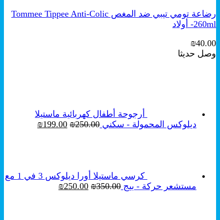
رضاعة تومي تيبي ضد المغص Tommee Tippee Anti-Colic
260ml- أولاد
₪
40.00
وصل حديثا
أرجوحة أطفال كهربائية ماستيلا
السعر
السعر
ديلوكس المحمولة - سكني
250.00
₪
199.00
₪
الأصلي
الحالي
هو:
هو:
₪199.00.
₪250.00.
كرسي ماستيلا أورا ديلوكس 3 في 1 مع
السعر
السعر
مستشعر حركة - بيج
350.00
₪
250.00
₪
الأصلي
الحالي
هو:
هو:
₪250.00.
₪350.00.