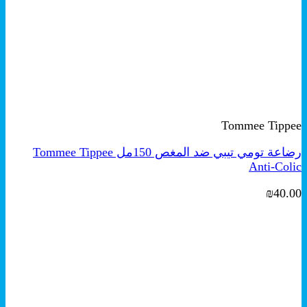
+
معاينة سريعة
Tommee Tippee
رضاعة تومي تيبي ضد المغص 150مل Tommee Tippee
Anti-Colic
₪
40.00