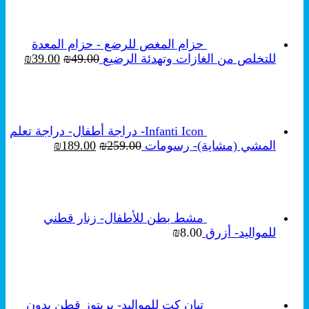
حزام المغص للرضع - حزام المعدة
السعر
السع
للتخلص من الغازات وتهدئة الرضيع
49.00
₪
39.00
₪
الأصلي
الحال
هو:
هو:
₪39.00.
₪49.00.
Infanti Icon- دراجة أطفال- دراجة تعلم
السعر
السعر
المشي (مشاية)- رسومات
259.00
₪
189.00
₪
الأصلي
الحالي
هو:
هو:
₪189.00.
₪259.00.
مشط بطن للأطفال- زنار قطني
للمواليد- أزرق
8.00
₪
تبان كت للمواليد- بربتوز قطن بدون