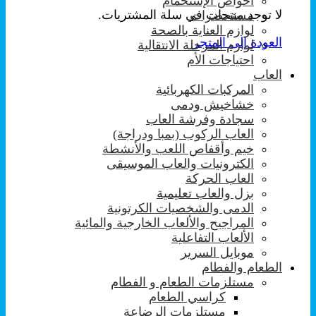
احواض الإستحمام
لا توجد منتجات في سلة المشتريات.
مستحضرات
لوازم العناية بالصحة
العودة إلى المتجر
لوازم المرحلة الانتقالية
احتياجات الأم
العاب
المركبات الكهربائية
خشاخيش ودمى
سجادة وفرشة العاب
العاب الركوب (بمبا ودراجة)
خيم وأقفاص اللعب والأنشطة
الكترونيات والعاب الموسيقى
العاب الحركة
بزل والعاب تعليمية
الدمى والشخصيات الكرتونية
المراجيح والألعاب الخارجية والمائية
الألعاب التفاعلية
موبايل السرير
الطعام والفطام
مستلزمات الطعام و الفطام
كراسي الطعام
مستلزمات الرضاعة