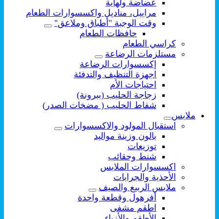
عضاضة ولهاية
مراييل، مناديل واكسسوارات الطعام
وقت الوجبة "أطباق وملاعق"
حافظات الطعام
كراسي الطعام
مستلزمات الرضاعة
إكسسوارات الرضاعة
اجهزة التنظيف والتدفئة
احتياجات الأم
زجاجة الحليب (ببرونة)
شفاط الحليب ( مضخات الصدر)
ملابس
استقبال المولود والاكسسوارات
بالون وزينة مواليد
توزيعات
شنط وحقائب
اكسسوارات الملابس
الأحذية والجرابات
ملابس الربيع والصيف
أفرهول وقطعة واحدة
اطقم مشفى
الأطقم والأزياء