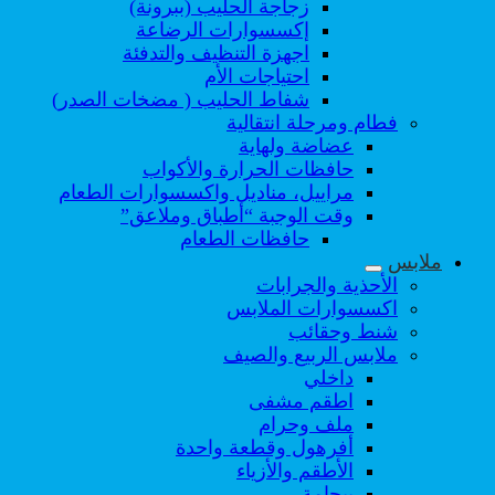
زجاجة الحليب (ببرونة)
إكسسوارات الرضاعة
اجهزة التنظيف والتدفئة
احتياجات الأم
شفاط الحليب ( مضخات الصدر)
فطام ومرحلة انتقالية
عضاضة ولهاية
حافظات الحرارة والأكواب
مراييل، مناديل واكسسوارات الطعام
وقت الوجبة “أطباق وملاعق”
حافظات الطعام
ملابس
الأحذية والجرابات
اكسسوارات الملابس
شنط وحقائب
ملابس الربيع والصيف
داخلي
اطقم مشفى
ملف وحرام
أفرهول وقطعة واحدة
الأطقم والأزياء
بيجامة