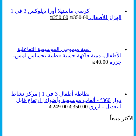
كرسي ماستيلا أورا ديلوكس 3 في 1
السعر
السعر
الهزاز للأطفال
350.00
₪
250.00
₪
الأصلي
الحالي
هو:
هو:
₪250.00.
₪350.00.
لعبة ميموجي الموسيقية التفاعلية
للأطفال- دمية فاكهة حسية قطنية بحساس لمس-
جزرة
40.00
₪
نطاطة أطفال 3 في 1 | مركز نشاط
دوار 360° - ألعاب موسيقية وأضواء | ارتفاع قابل
السعر
السعر
للتعديل - ازرق
350.00
₪
249.00
₪
الأصلي
الحالي
الأكثر مبيعاً
هو:
هو:
₪249.00.
₪350.00.