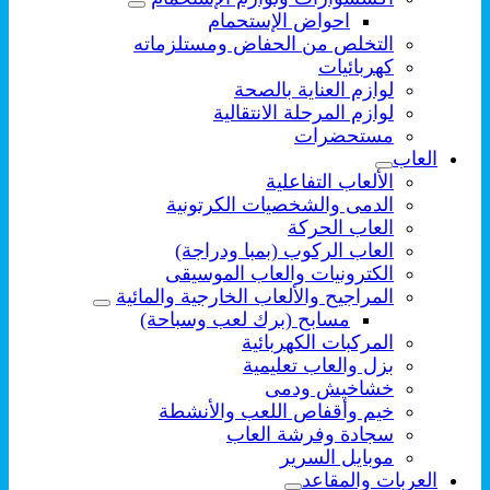
احواض الإستحمام
التخلص من الحفاض ومستلزماته
كهربائيات
لوازم العناية بالصحة
لوازم المرحلة الانتقالية
مستحضرات
العاب
الألعاب التفاعلية
الدمى والشخصيات الكرتونية
العاب الحركة
العاب الركوب (بمبا ودراجة)
الكترونيات والعاب الموسيقى
المراجيح والألعاب الخارجية والمائية
مسابح (برك لعب وسباحة)
المركبات الكهربائية
بزل والعاب تعليمية
خشاخيش ودمى
خيم وأقفاص اللعب والأنشطة
سجادة وفرشة العاب
موبايل السرير
العربات والمقاعد