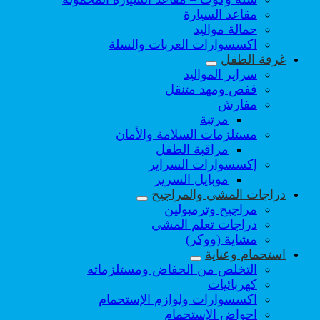
مقاعد السيارة
حمالة مواليد
اكسسوارات العربات والسلة
غرفة الطفل
سراير المواليد
قفص ومهد متنقل
مفارش
مرتبة
مستلزمات السلامة والأمان
مراقبة الطفل
إكسسوارات السراير
موبايل السرير
دراجات المشي والمراجيح
مراجيح وترمبولين
دراجات تعلم المشي
مشاية (ووكر)
استحمام وعناية
التخلص من الحفاض ومستلزماته
كهربائيات
اكسسوارات ولوازم الإستحمام
احواض الإستحمام