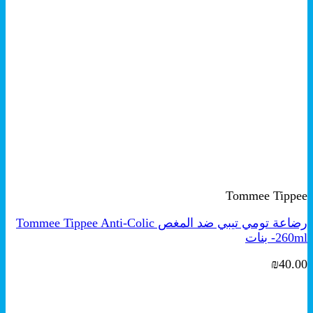
+
معاينة سريعة
Tommee Tippee
رضاعة تومي تيبي ضد المغص Tommee Tippee Anti-Colic
260ml- بنات
₪
40.00