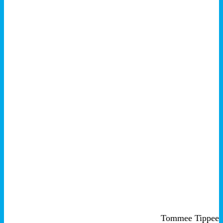
+
معاينة سريعة
Tommee Tippee