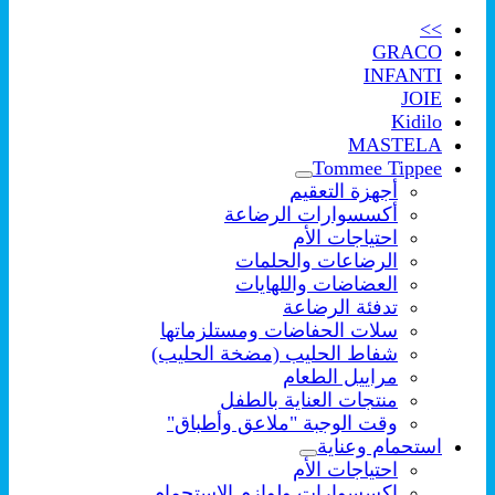
>>
GRACO
INFANTI
JOIE
Kidilo
MASTELA
Tommee Tippee
أجهزة التعقيم
أكسسوارات الرضاعة
احتياجات الأم
الرضاعات والحلمات
العضاضات واللهايات
تدفئة الرضاعة
سلات الحفاضات ومستلزماتها
شفاط الحليب (مضخة الحليب)
مراييل الطعام
منتجات العناية بالطفل
وقت الوجبة "ملاعق وأطباق"
استحمام وعناية
احتياجات الأم
اكسسوارات ولوازم الإستحمام