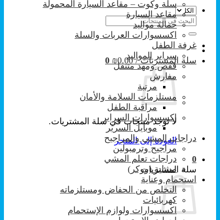
سلة وكوت – مقاعد السيارة المحمولة
مقاعد السيارة
البحث
حمالة مواليد
عن:
اكسسوارات العربات والسلة
غرفة الطفل
سراير المواليد
سلة المشتريات /
0.00
₪
0
قفص ومهد متنقل
مفارش
مرتبة
مستلزمات السلامة والأمان
مراقبة الطفل
إكسسوارات السراير
لا توجد منتجات في سلة المشتريات.
موبايل السرير
دراجات المشي والمراجيح
العودة إلى المتجر
مراجيح وترمبولين
دراجات تعلم المشي
0
مشاية (ووكر)
سلة المشتريات
استحمام وعناية
التخلص من الحفاض ومستلزماته
كهربائيات
اكسسوارات ولوازم الإستحمام