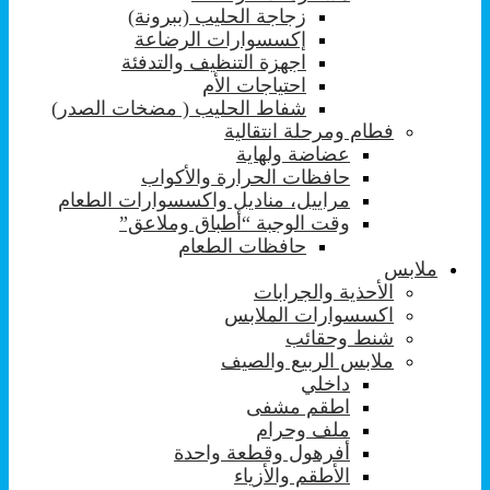
زجاجة الحليب (ببرونة)
إكسسوارات الرضاعة
اجهزة التنظيف والتدفئة
احتياجات الأم
شفاط الحليب ( مضخات الصدر)
فطام ومرحلة انتقالية
عضاضة ولهاية
حافظات الحرارة والأكواب
مراييل، مناديل واكسسوارات الطعام
وقت الوجبة “أطباق وملاعق”
حافظات الطعام
ملابس
الأحذية والجرابات
اكسسوارات الملابس
شنط وحقائب
ملابس الربيع والصيف
داخلي
اطقم مشفى
ملف وحرام
أفرهول وقطعة واحدة
الأطقم والأزياء