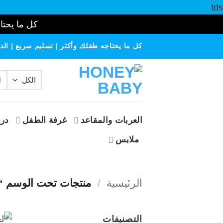
tds
كل ما يحتاج
خطي
كل ما يحتاجه طفلك وأكثر | تسليم سريع | الدف
لمحتوى
الب
عن
العربات والمقاعد
غرفة الطفل
درا
ملابس
الرئيسية
/
منتجات تحت الوسم “BESTWAY”
التصنيفات