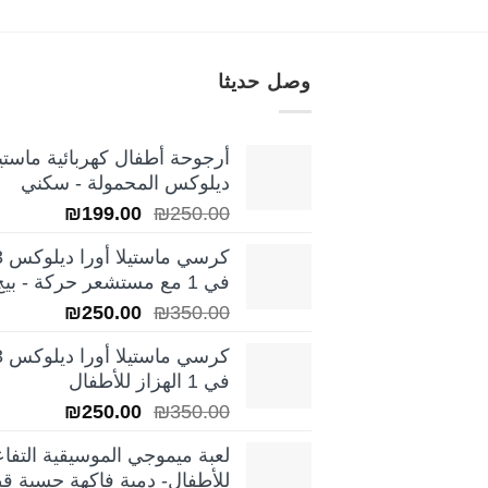
وصل حديثا
أرجوحة أطفال كهربائية ماستيل
ديلوكس المحمولة - سكني
السعر
السعر
₪
199.00
₪
250.00
الأصلي
الحالي
كرسي ماس
هو:
هو:
في 1 مع مستشعر حركة - بيج
₪199.00.
₪250.00.
السعر
السعر
₪
250.00
₪
350.00
الأصلي
الحالي
كرسي ماس
هو:
هو:
في 1 الهزاز للأطفال
₪250.00.
₪350.00.
السعر
السعر
₪
250.00
₪
350.00
الأصلي
الحالي
لعبة ميموجي الموسيقية التفاع
هو:
هو:
للأطفال- دمية فاكهة حسية قط