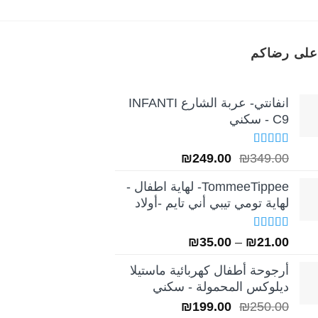
على رضاكم
انفانتي- عربة الشارع INFANTI
C9 - سكني
تم التقييم
السعر
السعر
₪
249.00
₪
349.00
5.00
من 5
الأصلي
الحالي
TommeeTippee- لهاية اطفال -
هو:
هو:
لهاية تومي تيبي أني تايم -أولاد
₪249.00.
₪349.00.
تم التقييم
نطاق
₪
35.00
–
₪
21.00
5.00
من 5
السعر:
أرجوحة أطفال كهربائية ماستيلا
من
ديلوكس المحمولة - سكني
السعر
السعر
₪
199.00
₪
250.00
خلال