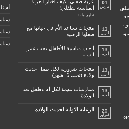
عربة طفلي، كيف اختار العربة
01
مارس
أسئلة
المناسبة لطفلي!
طلق
على
تعليق واحد
جه
سياسة
عربة
طفلي،
ولة
منتجات تساعد الأم في حياتها مع
كيف
13
سياس
اختار
يد
أبريل
طفلها الرضيع
العربة
المناسبة
لا
سياس
لطفلي!
توجد
ألعاب مناسبة للأطفال تحت عمر
13
تعليقات
أبريل
على
السنة
منتجات
لا
تساعد
توجد
الأم
منتجات ضرورية لكل طفل حديث
13
تعليقات
في
أبريل
على
ولادة (تحت 6 أشهر)
حياتها
ألعاب
مع
لا
مناسبة
طفلها
توجد
للأطفال
الرضيع
ممارسات مهمة لكل أم وطفل بعد
13
تعليقات
تحت
أبريل
على
الولادة
عمر
منتجات
السنة
لا
ضرورية
توجد
لكل
الرعاية الاولية لحديث الولادة
20
تعليقات
طفل
فبراير
على
حديث
لا
G
ممارسات
ولادة
توجد
مهمة
(تحت
تعليقات
لكل