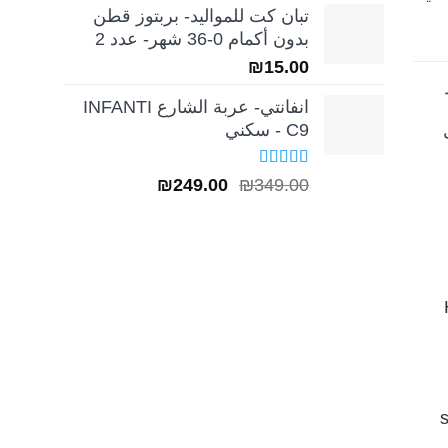
تبان كت للمواليد- بربتوز قطن
بدون أكمام 0-36 شهر- عدد 2
₪
15.00
انفانتي- عربة الشارع INFANTI
C9 - سكني
تم التقييم
السعر
السعر
₪
249.00
₪
349.00
5.00
من 5
الأصلي
الحالي
هو:
هو:
₪249.00.
₪349.00.
H