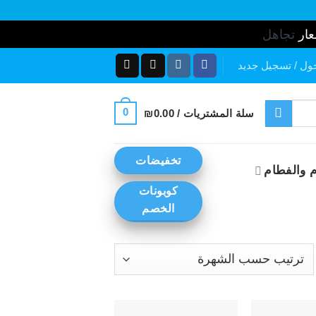
عار
تجاهل
ول / تسجيل جديد
0
سلة المشتريات /
0.00
₪
تخفيضات
 والفطام
كوبونات
الخصم
رز
ب