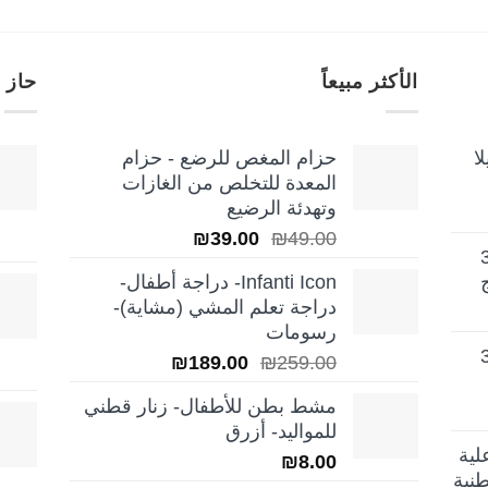
الأكثر مبيعاً
حاز 
ا
حزام المغص للرضع - حزام
المعدة للتخلص من الغازات
وتهدئة الرضيع
السعر
السعر
₪
39.00
₪
49.00
تيلا أورا ديلوكس 3
الأصلي
الحالي
Infanti Icon- دراجة أطفال-
هو:
هو:
دراجة تعلم المشي (مشاية)-
₪39.00.
₪49.00.
رسومات
تيلا أورا ديلوكس 3
السعر
السعر
₪
189.00
₪
259.00
الأصلي
الحالي
مشط بطن للأطفال- زنار قطني
هو:
هو:
للمواليد- أزرق
₪189.00.
₪259.00.
لية
₪
8.00
نية