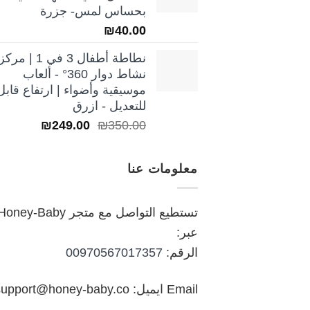
₪250.00.
₪350.00.
بحساس لمس- جزرة
₪
40.00
نطاطة أطفال 3 في 1 | مركز
نشاط دوار 360° - ألعاب
موسيقية وأضواء | ارتفاع قابل
للتعديل - ازرق
السعر
السعر
₪
249.00
₪
350.00
الأصلي
الحالي
هو:
هو:
معلومات عنا
₪249.00.
₪350.00.
تستطيع التواصل مع متجر oney-Baby
عبر:
الرقم:
00970567017357
Email ايميل: support@honey-baby.co