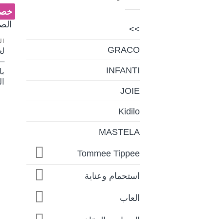
خصم 
>>
ال
GRACO
لع
–
INFANTI
با
ال
JOIE
Kidilo
MASTELA
Tommee Tippee
استحمام وعناية
العاب