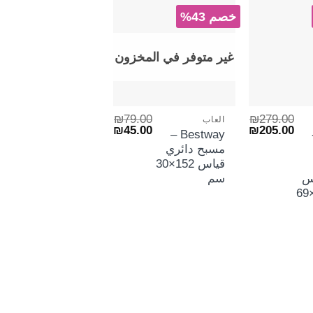
هرة
خصم 43%
غير متوفر في المخزون
+
+
₪
79.00
₪
279.00
العاب
السعر
السعر
السعر
السعر
₪
45.00
₪
205.00
Bestway –
Be
الأصلي
الحالي
الأصلي
الحالي
مسبح دائري
هو:
هو:
هو:
هو:
₪45.00.
₪79.00.
₪205.00.
₪279.00.
قياس 152×30
س
سم
213×206×69