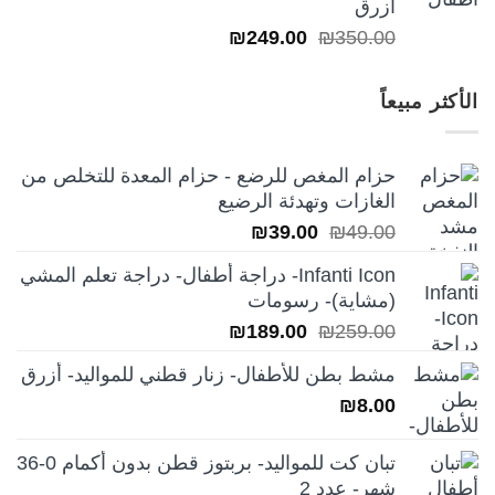
ازرق
السعر
السعر
₪
249.00
₪
350.00
الأصلي
الحالي
هو:
هو:
الأكثر مبيعاً
₪249.00.
₪350.00.
حزام المغص للرضع - حزام المعدة للتخلص من
الغازات وتهدئة الرضيع
السعر
السعر
₪
39.00
₪
49.00
الأصلي
الحالي
Infanti Icon- دراجة أطفال- دراجة تعلم المشي
هو:
هو:
(مشاية)- رسومات
₪39.00.
₪49.00.
السعر
السعر
₪
189.00
₪
259.00
الأصلي
الحالي
مشط بطن للأطفال- زنار قطني للمواليد- أزرق
هو:
هو:
₪
8.00
₪189.00.
₪259.00.
تبان كت للمواليد- بربتوز قطن بدون أكمام 0-36
شهر- عدد 2