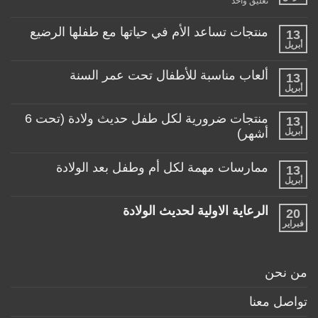
تعليق واحد
عربة
طفلي،
كيف
منتجات تساعد الأم في حياتها مع طفلها الرضيع
13
اختار
أبريل
لا
العربة
توجد
المناسبة
تعليقات
لطفلي!
ألعاب مناسبة للأطفال تحت عمر السنة
13
على
منتجات
أبريل
لا
تساعد
توجد
الأم
تعليقات
منتجات ضرورية لكل طفل حديث ولادة (تحت 6
في
13
على
حياتها
ألعاب
أبريل
أشهر)
مع
مناسبة
طفلها
لا
للأطفال
الرضيع
توجد
تحت
ممارسات مهمة لكل أم وطفل بعد الولادة
13
تعليقات
عمر
على
أبريل
السنة
لا
منتجات
توجد
ضرورية
تعليقات
لكل
الرعاية الاولية لحديث الولادة
20
على
طفل
ممارسات
فبراير
لا
حديث
مهمة
توجد
ولادة
لكل
تعليقات
(تحت
أم
على
6
وطفل
الرعاية
أشهر)
من نحن
بعد
الاولية
الولادة
لحديث
الولادة
تواصل معنا