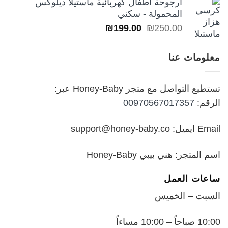
أرجوحة أطفال كهربائية ماستيلا ديلوكس
من
المحمولة - سكني
السعر
السعر
₪
199.00
₪
250.00
خلال
الأصلي
الحالي
هو:
هو:
معلومات عنا
₪199.00.
₪250.00.
تستطيع التواصل مع متجر Honey-Baby عبر:
الرقم:
00970567017357
Email ايميل: support@honey-baby.co
اسم المتجر: هني بيبي Honey-Baby
ساعات العمل
السبت – الخميس
10:00 صباحاً – 10:00 مساءاً