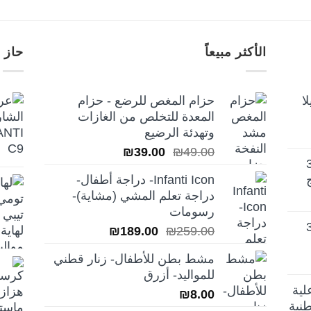
الأكثر مبيعاً
حاز 
ا
حزام المغص للرضع - حزام
المعدة للتخلص من الغازات
وتهدئة الرضيع
السعر
السعر
₪
39.00
₪
49.00
تيلا أورا ديلوكس 3
الأصلي
الحالي
Infanti Icon- دراجة أطفال-
هو:
هو:
دراجة تعلم المشي (مشاية)-
₪39.00.
₪49.00.
رسومات
تيلا أورا ديلوكس 3
السعر
السعر
₪
189.00
₪
259.00
الأصلي
الحالي
مشط بطن للأطفال- زنار قطني
هو:
هو:
للمواليد- أزرق
₪189.00.
₪259.00.
لية
₪
8.00
نية