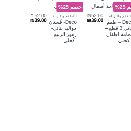
الش
+
+
25%
خصم 25%
₪
52.00
₪
52.00
أطقم والأزياء
الأطقم والأزياء
السعر
السعر
السعر
السعر
₪
39.00
₪
39.00
Deco – طقم
Deco- فُستان
الأصلي
الحالي
الأصلي
الحالي
بناتي 3 قطع –
مواليد بناتي-
هو:
هو:
هو:
هو:
₪39.00.
₪52.00.
₪39.00.
₪52.00.
جامة اطفال
زهور الربيع
 كحلي
-كُحلي