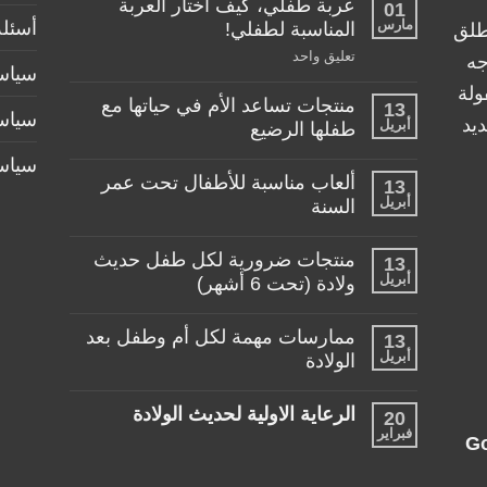
عربة طفلي، كيف اختار العربة
01
مارس
أسئلة
المناسبة لطفلي!
طلق
على
تعليق واحد
جه
سياسة
عربة
طفلي،
ولة
منتجات تساعد الأم في حياتها مع
كيف
13
سياس
اختار
يد
أبريل
طفلها الرضيع
العربة
المناسبة
لا
سياس
لطفلي!
توجد
ألعاب مناسبة للأطفال تحت عمر
13
تعليقات
أبريل
على
السنة
منتجات
لا
تساعد
توجد
الأم
منتجات ضرورية لكل طفل حديث
13
تعليقات
في
أبريل
على
ولادة (تحت 6 أشهر)
حياتها
ألعاب
مع
لا
مناسبة
طفلها
توجد
للأطفال
الرضيع
ممارسات مهمة لكل أم وطفل بعد
13
تعليقات
تحت
أبريل
على
الولادة
عمر
منتجات
السنة
لا
ضرورية
توجد
لكل
الرعاية الاولية لحديث الولادة
20
تعليقات
طفل
فبراير
على
حديث
لا
G
ممارسات
ولادة
توجد
مهمة
(تحت
تعليقات
لكل