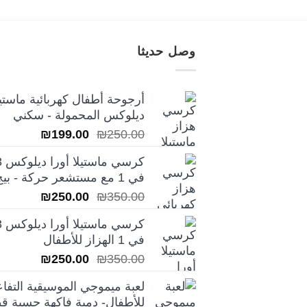
وصل حديثا
أرجوحة أطفال كهربائية ماستيل
ديلوكس المحمولة - سكني
السعر
السعر
₪
199.00
₪
250.00
الأصلي
الحالي
كرسي ماس
هو:
هو:
في 1 مع مستشعر حركة - بيج
₪199.00.
₪250.00.
السعر
السعر
₪
250.00
₪
350.00
الأصلي
الحالي
كرسي ماس
هو:
هو:
في 1 الهزاز للأطفال
₪250.00.
₪350.00.
السعر
السعر
₪
250.00
₪
350.00
الأصلي
الحالي
لعبة ميموجي الموسيقية التفاع
هو:
هو:
للأطفال- دمية فاكهة حسية قط