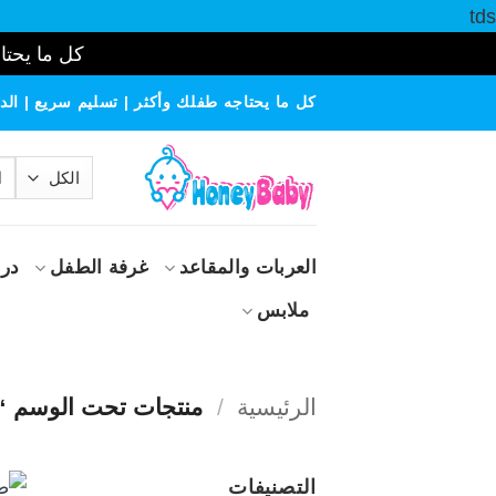
tds
كل ما يحتاج
خطي
كل ما يحتاجه طفلك وأكثر | تسليم سريع | الدف
لمحتوى
الب
عن
العربات والمقاعد
غرفة الطفل
درا
ملابس
الرئيسية
/
منتجات تحت الوسم “DECO”
التصنيفات