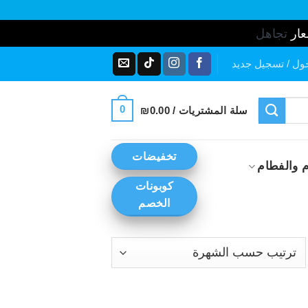
عار
تجاهل
ول / تسجيل جديد
0
سلة المشتريات /
0.00
₪
تخفيضات
 والفطام
كوبونات
الخصم
رز
ب