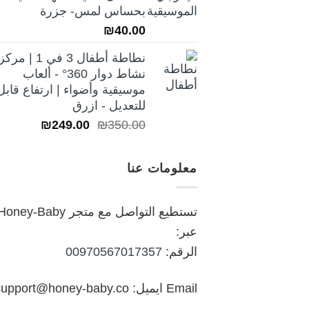
₪250.00.
₪350.00.
بحساس لمس- جزرة
₪
40.00
نطاطة أطفال 3 في 1 | مركز
نشاط دوار 360° - ألعاب
موسيقية وأضواء | ارتفاع قابل
للتعديل - ازرق
السعر
السعر
₪
249.00
₪
350.00
الأصلي
الحالي
هو:
هو:
معلومات عنا
₪249.00.
₪350.00.
تستطيع التواصل مع متجر oney-Baby
عبر:
الرقم:
00970567017357
Email ايميل: support@honey-baby.co