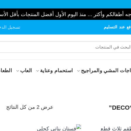
ه أطفالكم وأكثر ... منذ اليوم الأول أفضل المنتجات بأقل الأس
ع عند التسليم
تسجيل الدخ
حث
:
جات المشي والمراجيح
استحمام وعناية
العاب
الطعام
تم
عرض ⁦2⁩ من كل النتائج
الف
حس