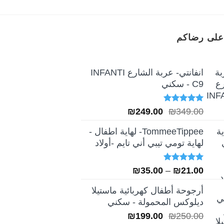
على رضاكم
انفانتي- عربة الشارع INFANTI
C9 - سكني
تم التقييم
السعر
السعر
₪
249.00
₪
349.00
5.00
من 5
الأصلي
الحالي
TommeeTippee- لهاية اطفال -
هو:
هو:
لهاية تومي تيبي أني تايم -أولاد
₪249.00.
₪349.00.
تم التقييم
نطاق
₪
35.00
–
₪
21.00
5.00
من 5
السعر:
أرجوحة أطفال كهربائية ماستيلا
من
ديلوكس المحمولة - سكني
السعر
السعر
₪
199.00
₪
250.00
خلال