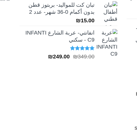
تبان كت للمواليد- بربتوز قطن
بدون أكمام 0-36 شهر- عدد 2
₪
15.00
انفانتي- عربة الشارع INFANTI
C9 - سكني
تم التقييم
السعر
السعر
₪
249.00
₪
349.00
5.00
من 5
الأصلي
الحالي
هو:
هو:
₪249.00.
₪349.00.
H