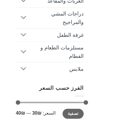
العربات والمقاعد
دراجات المشي
والمراجيح
غرفة الطفل
مستلزمات الطعام و
الفطام
ملابس
الفرز حسب السعر
أدنى
أعلى
السعر:
₪30
—
₪40
تصفية
سعر
سعر