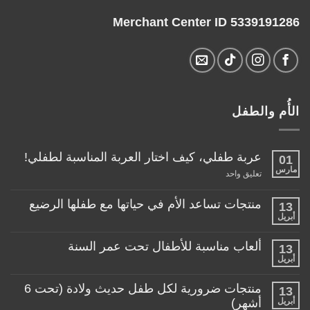
Merchant Center ID 5339191286
الأُم والطفل
عربة طفلي، كيف اختار العربة المناسبة لطفلي!
01
مارس
على
تعليق واحد
عربة
طفلي،
كيف
منتجات تساعد الأم في حياتها مع طفلها الرضيع
13
اختار
أبريل
لا
العربة
توجد
المناسبة
تعليقات
لطفلي!
ألعاب مناسبة للأطفال تحت عمر السنة
13
على
منتجات
أبريل
لا
تساعد
توجد
الأم
تعليقات
منتجات ضرورية لكل طفل حديث ولادة (تحت 6
في
13
على
حياتها
ألعاب
أبريل
أشهر)
مع