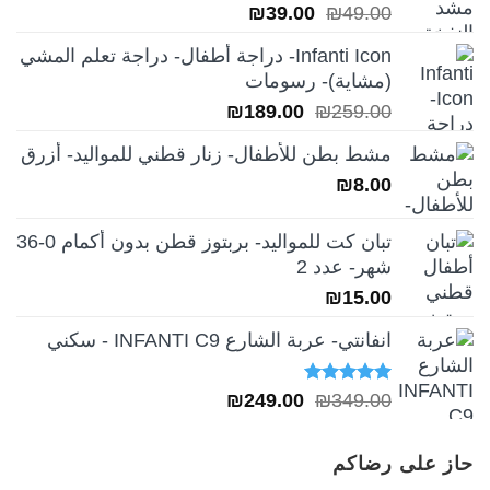
السعر
السعر
₪
39.00
₪
49.00
الأصلي
الحالي
Infanti Icon- دراجة أطفال- دراجة تعلم المشي
هو:
هو:
(مشاية)- رسومات
₪39.00.
₪49.00.
السعر
السعر
₪
189.00
₪
259.00
الأصلي
الحالي
مشط بطن للأطفال- زنار قطني للمواليد- أزرق
هو:
هو:
₪
8.00
₪189.00.
₪259.00.
تبان كت للمواليد- بربتوز قطن بدون أكمام 0-36
شهر- عدد 2
₪
15.00
انفانتي- عربة الشارع INFANTI C9 - سكني
تم التقييم
السعر
السعر
₪
249.00
₪
349.00
5.00
من 5
الأصلي
الحالي
هو:
هو:
حاز على رضاكم
₪249.00.
₪349.00.