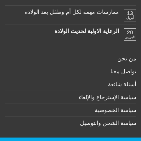
مناسبة
طفلها
لا
للأطفال
الرضيع
توجد
تحت
ممارسات مهمة لكل أم وطفل بعد الولادة
13
تعليقات
عمر
على
أبريل
السنة
لا
منتجات
توجد
ضرورية
تعليقات
لكل
الرعاية الاولية لحديث الولادة
20
على
طفل
ممارسات
فبراير
لا
حديث
مهمة
توجد
ولادة
لكل
تعليقات
(تحت
أم
على
6
وطفل
الرعاية
أشهر)
من نحن
بعد
الاولية
الولادة
لحديث
الولادة
تواصل معنا
أسئلة شائعة
سياسة الإسترجاع والإلغاء
سياسة الخصوصية
سياسة الشحن والتوصيل