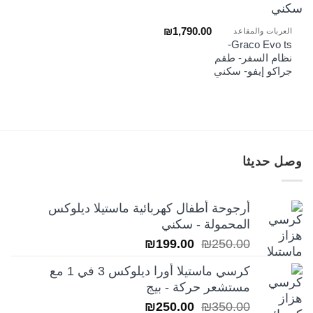
₪
1,790.00
العربات والمقاعد
Graco Evo ts-
نظام السفر- طقم
جراكو إيفو- سكني
وصل حديثا
أرجوحة أطفال كهربائية ماستيلا ديلوكس
المحمولة - سكني
السعر
السعر
₪
199.00
₪
250.00
الأصلي
الحالي
كرسي ماستيلا أورا ديلوكس 3 في 1 مع
هو:
هو:
مستشعر حركة - بيج
₪199.00.
₪250.00.
السعر
السعر
₪
250.00
₪
350.00