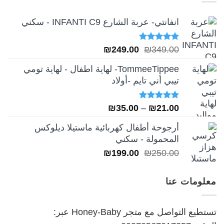
انفانتي- عربة الشارع INFANTI C9 - سكني
تم التقييم
السعر
السعر
₪
249.00
₪
349.00
5.00
من 5
الأصلي
الحالي
TommeeTippee- لهاية اطفال - لهاية تومي
هو:
هو:
تيبي أني تايم -أولاد
₪249.00.
₪349.00.
تم التقييم
نطاق
₪
35.00
–
₪
21.00
5.00
من 5
السعر:
أرجوحة أطفال كهربائية ماستيلا ديلوكس
من
المحمولة - سكني
السعر
السعر
₪
199.00
₪
250.00
خلال
الأصلي
الحالي
هو:
هو:
معلومات عنا
₪199.00.
₪250.00.
تستطيع التواصل مع متجر Honey-Baby عبر: