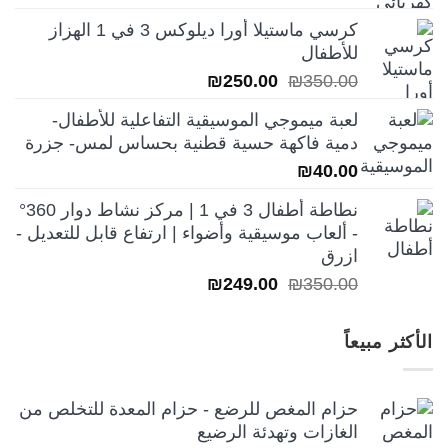
الأصلي
الحالي
كرسي ماستيلا أورا ديلوكس 3 في 1 الهزاز
هو:
هو:
للأطفال
₪250.00.
₪350.00.
السعر
السعر
₪
250.00
₪
350.00
الأصلي
الحالي
لعبة ميموجي الموسيقية التفاعلية للأطفال-
هو:
هو:
دمية فاكهة حسية قطنية بحساس لمس- جزرة
₪250.00.
₪350.00.
₪
40.00
نطاطة أطفال 3 في 1 | مركز نشاط دوار 360°
- ألعاب موسيقية وأضواء | ارتفاع قابل للتعديل -
ازرق
السعر
السعر
₪
249.00
₪
350.00
الأصلي
الحالي
هو:
هو:
الأكثر مبيعاً
₪249.00.
₪350.00.
حزام المغص للرضع - حزام المعدة للتخلص من
الغازات وتهدئة الرضيع