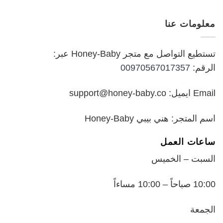
الأصلي
الحالي
هو:
هو:
معلومات عنا
₪199.00.
₪250.00.
تستطيع التواصل مع متجر Honey-Baby عبر:
الرقم:
00970567017357
Email ايميل: support@honey-baby.co
اسم المتجر: هني بيبي Honey-Baby
ساعات العمل
السبت – الخميس
10:00 صباحاً – 10:00 مساءاً
الجمعة