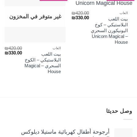
₪
420.00
العاب
غير متوفر في المخزون
السعر
السعر
₪
330.00
بيت اللعب
الأصلي
الحالي
البلاستيكي – كوخ
هو:
هو:
اليونيكورن السحري
₪330.00.
₪420.00.
– Unicorn Magical
House
₪
420.00
العاب
السعر
الس
₪
330.00
بيت اللعب
الأصلي
الح
البلاستيكي – الكوخ
هو:
هو:
السحري – Magical
₪330.00.
₪420.00.
House
وصل حديثا
أرجوحة أطفال كهربائية ماستيلا ديلوكس