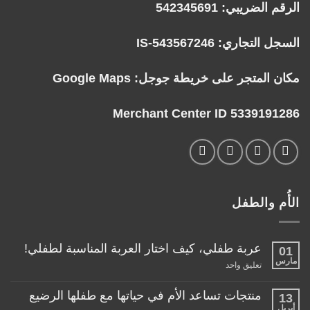
الرقم الضريبي: 542345691
السجل التجاري: IS-543567246
مكان المتجر على خريطة جوجل:
Google Maps
Merchant Center ID 5339191286
الأُم والطفل
عربة طفلي، كيف اختار العربة المناسبة لطفلي!
01
مارس
على
تعليق واحد
عربة
طفلي،
كيف
منتجات تساعد الأم في حياتها مع طفلها الرضيع
13
اختار
أبريل