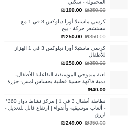
المحمولة - سكني
السعر
السعر
₪
199.00
₪
250.00
الأصلي
الحالي
كرسي ماستيلا أورا ديلوكس 3 في 1 مع
هو:
هو:
مستشعر حركة - بيج
₪199.00.
₪250.00.
السعر
السعر
₪
250.00
₪
350.00
الأصلي
الحالي
كرسي ماستيلا أورا ديلوكس 3 في 1 الهزاز
هو:
هو:
للأطفال
₪250.00.
₪350.00.
السعر
السعر
₪
250.00
₪
350.00
الأصلي
الحالي
لعبة ميموجي الموسيقية التفاعلية للأطفال-
هو:
هو:
دمية فاكهة حسية قطنية بحساس لمس- جزرة
₪250.00.
₪350.00.
₪
40.00
نطاطة أطفال 3 في 1 | مركز نشاط دوار 360°
- ألعاب موسيقية وأضواء | ارتفاع قابل للتعديل -
ازرق
السعر
السعر
₪
249.00
₪
350.00
الأصلي
الحالي