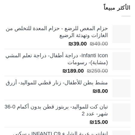
هو:
هو:
الأكثر مبيعاً
₪249.00.
₪350.00.
حزام المغص للرضع - حزام المعدة للتخلص من
الغازات وتهدئة الرضيع
السعر
السعر
₪
39.00
₪
49.00
الأصلي
الحالي
Infanti Icon- دراجة أطفال- دراجة تعلم المشي
هو:
هو:
(مشاية)- رسومات
₪39.00.
₪49.00.
السعر
السعر
₪
189.00
₪
259.00
الأصلي
الحالي
مشط بطن للأطفال- زنار قطني للمواليد- أزرق
هو:
هو:
₪
8.00
₪189.00.
₪259.00.
تبان كت للمواليد- بربتوز قطن بدون أكمام 0-36
شهر- عدد 2
₪
15.00
انفانتي- عربة الشارع INFANTI C9 - سكني