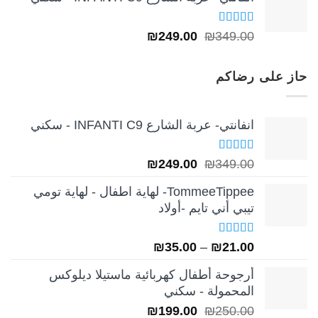
تم التقييم
السعر
السعر
₪
249.00
₪
349.00
5.00
من 5
الأصلي
الحالي
هو:
هو:
حاز على رضاكم
₪249.00.
₪349.00.
انفانتي- عربة الشارع INFANTI C9 - سكني
تم التقييم
السعر
السعر
₪
249.00
₪
349.00
5.00
من 5
الأصلي
الحالي
TommeeTippee- لهاية اطفال - لهاية تومي
هو:
هو:
تيبي أني تايم -أولاد
₪249.00.
₪349.00.
تم التقييم
نطاق
₪
35.00
–
₪
21.00
5.00
من 5
السعر:
أرجوحة أطفال كهربائية ماستيلا ديلوكس
من
المحمولة - سكني
السعر
السعر
₪
199.00
₪
250.00
خلال