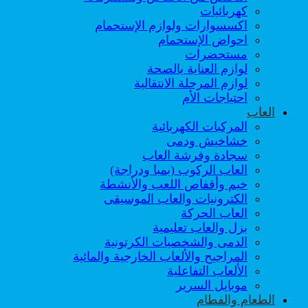
كهربائيات
اكسسوارات ولوازم الإستحمام
احواض الإستحمام
مستحضرات
لوازم العناية بالصحة
لوازم المرحلة الانتقالية
احتياجات الأم
العاب
المركبات الكهربائية
خشاخيش ودمى
سجادة وفرشة العاب
العاب الركوب (بمبا ودراجة)
خيم وأقفاص اللعب والأنشطة
الكترونيات والعاب الموسيقى
العاب الحركة
بزل والعاب تعليمية
الدمى والشخصيات الكرتونية
المراجيح والألعاب الخارجية والمائية
الألعاب التفاعلية
موبايل السرير
الطعام والفطام