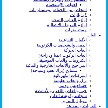
احواض الإستحمام
التخلص من الحفاض ومستلزماته
كهربائيات
لوازم العناية بالصحة
لوازم المرحلة الانتقالية
مستحضرات
العاب
الألعاب التفاعلية
الدمى والشخصيات الكرتونية
العاب الحركة
العاب الركوب (بمبا ودراجة)
الكترونيات والعاب الموسيقى
المراجيح والألعاب الخارجية والمائية
مسابح (برك لعب وسباحة)
المركبات الكهربائية
بزل والعاب تعليمية
خشاخيش ودمى
خيم وأقفاص اللعب والأنشطة
سجادة وفرشة العاب
موبايل السرير
العربات والمقاعد