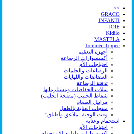
>>
GRACO
INFANTI
JOIE
Kidilo
MASTELA
Tommee Tippee
أجهزة التعقيم
أكسسوارات الرضاعة
احتياجات الأم
الرضاعات والحلمات
العضاضات واللهايات
تدفئة الرضاعة
سلات الحفاضات ومستلزماتها
شفاط الحليب (مضخة الحليب)
مراييل الطعام
منتجات العناية بالطفل
وقت الوجبة "ملاعق وأطباق"
استحمام وعناية
احتياجات الأم
اكسسوارات ولوازم الإستحمام