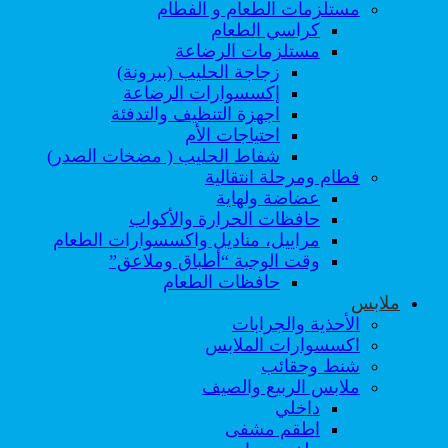
مستلزمات الطعام و الفطام
كراسي الطعام
مستلزمات الرضاعة
زجاجة الحليب (ببرونة)
إكسسوارات الرضاعة
اجهزة التنظيف والتدفئة
احتياجات الأم
شفاط الحليب ( مضخات الصدر)
فطام ومرحلة انتقالية
عضاضة ولهاية
حافظات الحرارة والأكواب
مراييل، مناديل واكسسوارات الطعام
وقت الوجبة “أطباق وملاعق”
حافظات الطعام
ملابس
الأحذية والجرابات
اكسسوارات الملابس
شنط وحقائب
ملابس الربيع والصيف
داخلي
اطقم مشفى