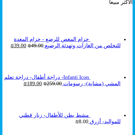
الأكثر مبيعاً
هو:
هو:
₪249.00.
₪350.00.
حزام المغص للرضع - حزام المعدة
السعر
السع
للتخلص من الغازات وتهدئة الرضيع
49.00
₪
39.00
₪
الأصلي
الحال
هو:
هو:
₪39.00.
₪49.00.
Infanti Icon- دراجة أطفال- دراجة تعلم
السعر
السعر
المشي (مشاية)- رسومات
259.00
₪
189.00
₪
الأصلي
الحالي
هو:
هو:
₪189.00.
₪259.00.
مشط بطن للأطفال- زنار قطني
للمواليد- أزرق
8.00
₪