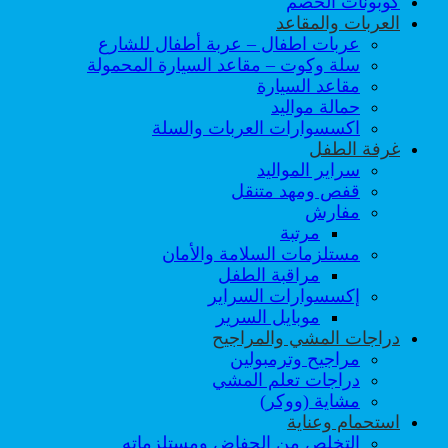
كوبونات الخصم
العربات والمقاعد
عربات اطفال – عربة أطفال للشارع
سلة وكوت – مقاعد السيارة المحمولة
مقاعد السيارة
حمالة مواليد
اكسسوارات العربات والسلة
غرفة الطفل
سراير المواليد
قفص ومهد متنقل
مفارش
مرتبة
مستلزمات السلامة والأمان
مراقبة الطفل
إكسسوارات السراير
موبايل السرير
دراجات المشي والمراجيح
مراجيح وترمبولين
دراجات تعلم المشي
مشاية (ووكر)
استحمام وعناية
التخلص من الحفاض ومستلزماته