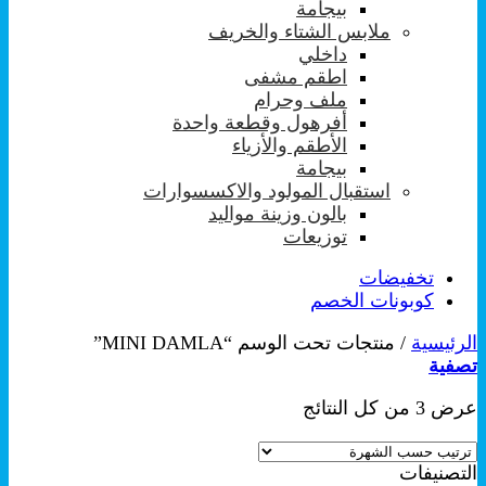
بيجامة
ملابس الشتاء والخريف
داخلي
اطقم مشفى
ملف وحرام
أفرهول وقطعة واحدة
الأطقم والأزياء
بيجامة
استقبال المولود والاكسسوارات
بالون وزينة مواليد
توزيعات
تخفيضات
كوبونات الخصم
الرئيسية
/
منتجات تحت الوسم “MINI DAMLA”
تصفية
تم
عرض ⁦3⁩ من كل النتائج
الفرز
حسب
التصنيفات
الشهرة