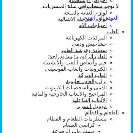
احواض الإستحمام
لا توجد منتجات في سلة المشتريات.
مستحضرات
لوازم العناية بالصحة
العودة إلى المتجر
لوازم المرحلة الانتقالية
احتياجات الأم
العاب
المركبات الكهربائية
خشاخيش ودمى
سجادة وفرشة العاب
العاب الركوب (بمبا ودراجة)
خيم وأقفاص اللعب والأنشطة
الكترونيات والعاب الموسيقى
العاب الحركة
بزل والعاب تعليمية
الدمى والشخصيات الكرتونية
المراجيح والألعاب الخارجية والمائية
الألعاب التفاعلية
موبايل السرير
الطعام والفطام
مستلزمات الطعام و الفطام
كراسي الطعام
مستلزمات الرضاعة