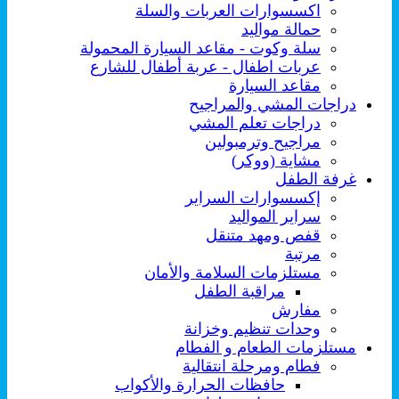
اكسسوارات العربات والسلة
حمالة مواليد
سلة وكوت - مقاعد السيارة المحمولة
عربات اطفال - عربة أطفال للشارع
مقاعد السيارة
دراجات المشي والمراجيح
دراجات تعلم المشي
مراجيح وترمبولين
مشاية (ووكر)
غرفة الطفل
إكسسوارات السراير
سراير المواليد
قفص ومهد متنقل
مرتبة
مستلزمات السلامة والأمان
مراقبة الطفل
مفارش
وحدات تنظيم وخزانة
مستلزمات الطعام و الفطام
فطام ومرحلة انتقالية
حافظات الحرارة والأكواب