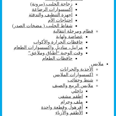
زجاجة الحليب (ببرونة)
إكسسوارات الرضاعة
اجهزة التنظيف والتدفئة
احتياجات الأم
شفاط الحليب ( مضخات الصدر)
فطام ومرحلة انتقالية
عضاضة ولهاية
حافظات الحرارة والأكواب
مراييل، مناديل واكسسوارات الطعام
وقت الوجبة “أطباق وملاعق”
حافظات الطعام
ملابس
الأحذية والجرابات
اكسسوارات الملابس
شنط وحقائب
ملابس الربيع والصيف
داخلي
اطقم مشفى
ملف وحرام
أفرهول وقطعة واحدة
الأطقم والأزياء