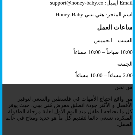
Email ايميل: support@honey-baby.co
اسم المتجر: هني بيبي Honey-Baby
ساعات العمل
السبت – الخميس
10:00 صباحاً – 10:00 مساءاً
الجمعة
2:00 مساءاً – 10:00 مساءاً
من نحن
من واقع احتياج الأمهات في فلسطين والسعي لتوفير
الأفضل و الأكثر جودة انطلق معرض هَني بيبي، حيث يوفر
كل ما يحتاجه الطفل منذ اليوم الأول لغاية مرحلة الطفولة
المبكرة، نسعى دائما لتقديم كل ما هو جديد ومتاح في عالم
الطفل.