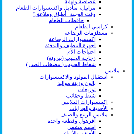
عضاضة ولهاية
مراييل، مناديل واكسسوارات الطعام
وقت الوجبة "أطباق وملاعق"
حافظات الطعام
كراسي الطعام
مستلزمات الرضاعة
إكسسوارات الرضاعة
اجهزة التنظيف والتدفئة
احتياجات الأم
زجاجة الحليب (ببرونة)
شفاط الحليب ( مضخات الصدر)
ملابس
استقبال المولود والاكسسوارات
بالون وزينة مواليد
توزيعات
شنط وحقائب
اكسسوارات الملابس
الأحذية والجرابات
ملابس الربيع والصيف
أفرهول وقطعة واحدة
اطقم مشفى
الأطقم والأزياء