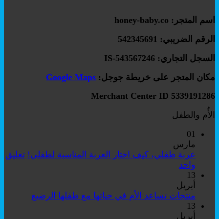
اسم المتجر: honey-baby.co
الرقم الضريبي: 542345691
السجل التجاري: IS-543567246
مكان المتجر على خريطة جوجل:
Google Maps
Merchant Center ID 5339191286
الأُم والطفل
01
مارس
عربة طفلي، كيف اختار العربة المناسبة لطفلي!
تعليق
على
واحد
عربة
13
طفلي،
أبريل
كيف
لا
منتجات تساعد الأم في حياتها مع طفلها الرضيع
اختار
توجد
13
العربة
تعليقات
أبريل