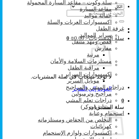
سلة وكوت – مقاعد السيارة المحمولة
مقاعد السيارة
البحث
حمالة مواليد
عن:
اكسسوارات العربات والسلة
غرفة الطفل
سراير المواليد
سلة المشتريات /
0.00
₪
0
قفص ومهد متنقل
مفارش
مرتبة
مستلزمات السلامة والأمان
مراقبة الطفل
إكسسوارات السراير
لا توجد منتجات في سلة المشتريات.
موبايل السرير
دراجات المشي والمراجيح
العودة إلى المتجر
مراجيح وترمبولين
دراجات تعلم المشي
0
مشاية (ووكر)
سلة المشتريات
استحمام وعناية
التخلص من الحفاض ومستلزماته
كهربائيات
اكسسوارات ولوازم الإستحمام