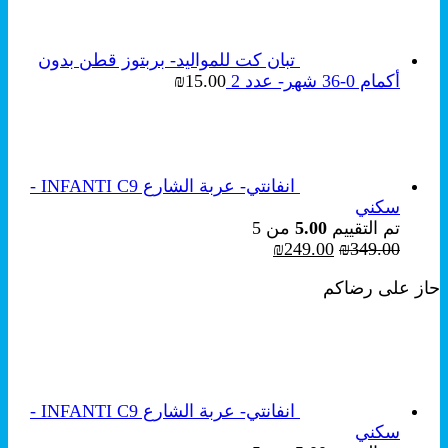
تبان كت للمواليد- بربتوز قطن بدون
أكمام 0-36 شهر- عدد 2
15.00
₪
انفانتي- عربة الشارع INFANTI C9 -
سكني
تم التقييم
5.00
من 5
السعر
السعر
₪
249.00
₪
349.00
الأصلي
الحالي
حاز على رضاكم
هو:
هو:
₪249.00.
₪349.00.
انفانتي- عربة الشارع INFANTI C9 -
سكني