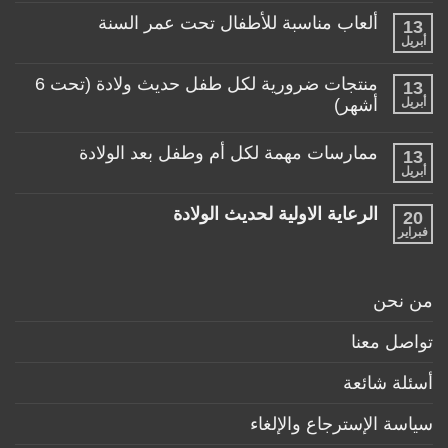
المناسبة
تعليقات
لطفلي!
ألعاب مناسبة للأطفال تحت عمر السنة
13
على
منتجات
أبريل
لا
تساعد
توجد
الأم
تعليقات
منتجات ضرورية لكل طفل حديث ولادة (تحت 6
في
13
على
حياتها
ألعاب
أبريل
أشهر)
مع
مناسبة
طفلها
لا
للأطفال
الرضيع
توجد
تحت
ممارسات مهمة لكل أم وطفل بعد الولادة
13
تعليقات
عمر
على
أبريل
السنة
لا
منتجات
توجد
ضرورية
تعليقات
لكل
الرعاية الاولية لحديث الولادة
20
على
طفل
ممارسات
فبراير
لا
حديث
مهمة
توجد
ولادة
لكل
تعليقات
(تحت
أم
على
6
وطفل
الرعاية
أشهر)
من نحن
بعد
الاولية
الولادة
لحديث
الولادة
تواصل معنا
أسئلة شائعة
سياسة الإسترجاع والإلغاء