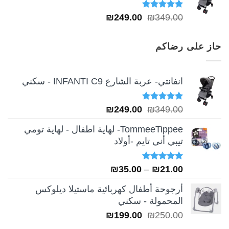
تم التقييم
السعر
السعر
₪
249.00
₪
349.00
5.00
من 5
الأصلي
الحالي
هو:
هو:
حاز على رضاكم
₪249.00.
₪349.00.
انفانتي- عربة الشارع INFANTI C9 - سكني
تم التقييم
السعر
السعر
₪
249.00
₪
349.00
5.00
من 5
الأصلي
الحالي
TommeeTippee- لهاية اطفال - لهاية تومي
هو:
هو:
تيبي أني تايم -أولاد
₪249.00.
₪349.00.
تم التقييم
نطاق
₪
35.00
–
₪
21.00
5.00
من 5
السعر:
أرجوحة أطفال كهربائية ماستيلا ديلوكس
من
المحمولة - سكني
السعر
السعر
₪
199.00
₪
250.00
خلال
الأصلي
الحالي