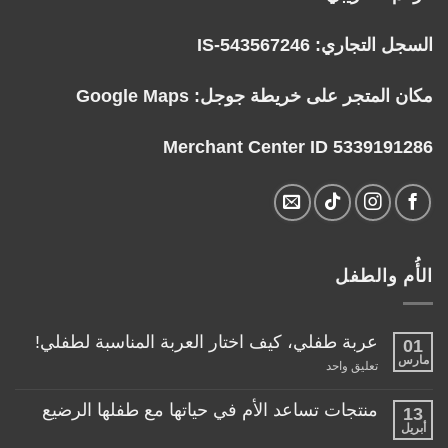
السجل التجاري: IS-543567246
مكان المتجر على خريطة جوجل:
Google Maps
Merchant Center ID 5339191286
الأُم والطفل
عربة طفلي، كيف اختار العربة المناسبة لطفلي!
01
مارس
على
تعليق واحد
عربة
طفلي،
كيف
منتجات تساعد الأم في حياتها مع طفلها الرضيع
13
اختار
أبريل
لا
العربة
توجد