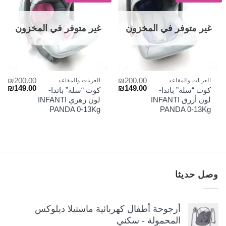
غير متوفر في المخزون
غير متوفر في المخزون
₪
200.00
₪
200.00
العربات والمقاعد
العربات والمقاعد
السعر
السعر
السعر
الس
₪
149.00
₪
149.00
كوت “سلة” باندا-
كوت “سلة” باندا-
الأصلي
الحالي
الأصلي
الح
لون أزرق INFANTI
لون زهري INFANTI
هو:
هو:
هو:
هو:
PANDA 0-13Kg
PANDA 0-13Kg
₪149.00.
₪200.00.
₪149.00.
₪200.00.
وصل حديثا
أرجوحة أطفال كهربائية ماستيلا ديلوكس
المحمولة - سكني