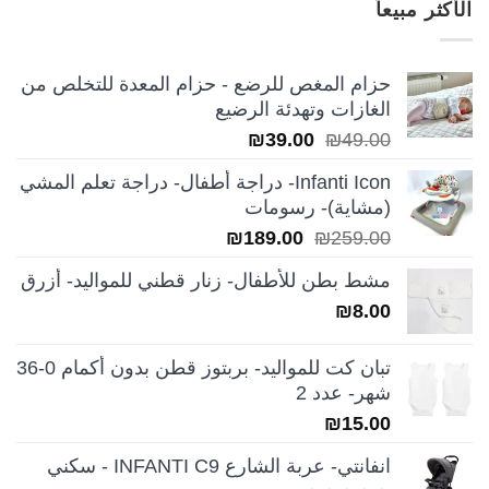
الأكثر مبيعاً
₪249.00.
₪350.00.
حزام المغص للرضع - حزام المعدة للتخلص من
الغازات وتهدئة الرضيع
السعر
السعر
₪
39.00
₪
49.00
الأصلي
الحالي
Infanti Icon- دراجة أطفال- دراجة تعلم المشي
هو:
هو:
(مشاية)- رسومات
₪39.00.
₪49.00.
السعر
السعر
₪
189.00
₪
259.00
الأصلي
الحالي
مشط بطن للأطفال- زنار قطني للمواليد- أزرق
هو:
هو:
₪
8.00
₪189.00.
₪259.00.
تبان كت للمواليد- بربتوز قطن بدون أكمام 0-36
شهر- عدد 2
₪
15.00
انفانتي- عربة الشارع INFANTI C9 - سكني